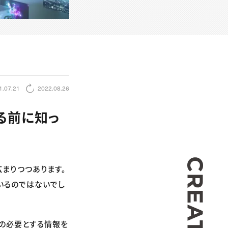
1.07.21
2022.08.26
る前に知っ
CREA
まりつつあります。
いるのではないでし
の必要とする情報を