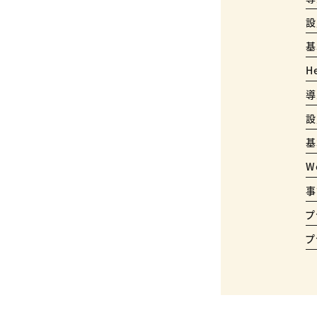
設
基
H
導
設
基
W
事
プ
プ