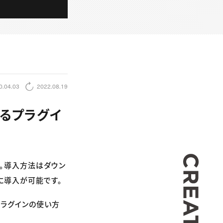
0.04.03
2022.08.19
せるプラグイ
CREA
す。導入方法はダウン
に導入が可能です。
プラグインの使い方