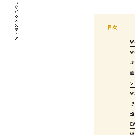
W
W
キ
画
ソ
W
導
設
E
導