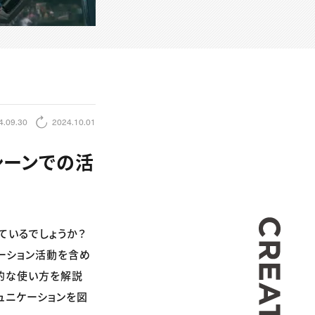
4.09.30
2024.10.01
シーンでの活
CREA
ているでしょうか？
ーション活動を含め
的な使い方を解説
ュニケーションを図