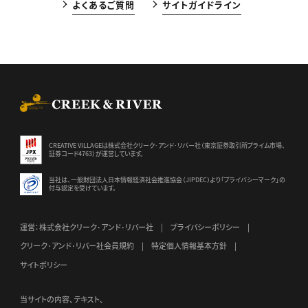
よくあるご質問
サイトガイドライン
CREEK & RIVER Co., Ltd.
CREATIVE VILLAGEは株式会社クリーク･アンド･リバー社（東京証券
取引所プライム市場、
証券コード4763）が運営しています。
当社は、一般財団法人日本情報経済社会推進協会（JIPDEC）より
「プライバシーマーク」の
付与認定を受けています。
運営：株式会社クリーク･アンド･リバー社
プライバシーポリシー
クリーク･アンド･リバー社会員規約
特定個人情報基本方針
サイトポリシー
当サイトの内容、テキスト、