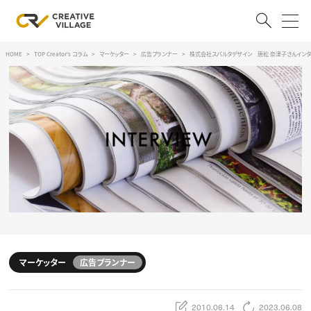
HOME
TOP Creator's コラム
マーケッター
広告プランナー
株式会社スパルタデザイン 唐松 奈津子さんイン
ACCOUNT
ログイン
会員登録
RECRUIT
クリエイター求人を探す
CREATIVE JOB求人検索
特集求人
採用説明会
転職支援サービス
CONTENTS
スキルアップしたい！
マーケッター
広告プランナー
スキルアップしたい！ トップ
デザイン
TOP Creator’s コラム
プログラミング
2010.06.14
2023.06.08