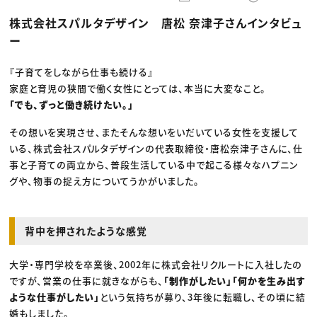
動画配信・映像制作
TOP Creator’s コラム トップ
編集・ライティング
Webクリエイター
セミナー
株式会社スパルタデザイン 唐松 奈津子さんインタビュ
マーケティング
アプリクリエイター
ディレクション
ゲームクリエイター
ー
業界解説・キャリア事情
映像クリエイター
ニュース・トレンド
お役立ち基礎知識
マーケッター
クリエイターインタビュー
『子育てをしながら仕事も続ける』
ニュース・トレンド トップ
C＆R Magazine
Web
家庭と育児の狭間で働く女性にとっては、本当に大変なこと。
映像
「でも、ずっと働き続けたい。」
ゲーム・エンタメ
広告
その想いを実現させ、またそんな想いをいだいている女性を支援して
出版
CREATIVE VILLAGEからのお知らせ
いる、株式会社スパルタデザインの代表取締役・唐松奈津子さんに、仕
事と子育ての両立から、普段生活している中で起こる様々なハプニン
グや、物事の捉え方についてうかがいました。
プロフェッショナル×つながる×メディア
背中を押されたような感覚
大学・専門学校を卒業後、2002年に株式会社リクルートに入社したの
ですが、営業の仕事に就きながらも、
「制作がしたい」「何かを生み出す
ような仕事がしたい」
という気持ちが募り、3年後に転職し、その頃に結
婚もしました。