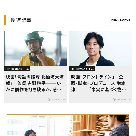
関連記事
RELATED POST
TOP Creator's コラム
TOP Creator's コラム
映画「沈黙の艦隊 北極海大海
映画「フロントライン」 企
戦」 監督 吉野耕平———い
画・脚本・プロデュース 増本
かに前作を打ち破るか、感情
淳 ——— 「事実に基づく物語」
を描くことで実現した強烈な
を描く作品の成功がエンター
2025.09.25
2025.06.11
没入感
テインメントの新しい挑戦に
つながるのなら、自分がやる
意味がある