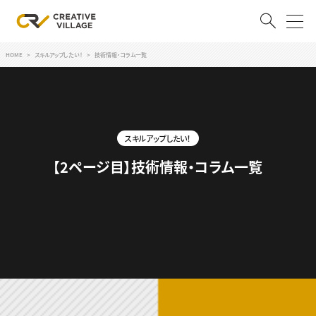
HOME
スキルアップしたい！
技術情報・コラム一覧
ACCOUNT
ログイン
会員登録
スキルアップしたい！
RECRUIT
【2ページ目】技術情報・コラム一覧
クリエイター求人を探す
CREATIVE JOB求人検索
特集求人
採用説明会
転職支援サービス
CONTENTS
スキルアップしたい！
スキルアップしたい！ トップ
デザイン
TOP Creator’s コラム
プログラミング