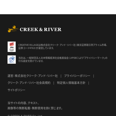
CREEK & RIVER Co., Ltd.
CREATIVE VILLAGEは株式会社クリーク･アンド･リバー社（東京証券
取引所プライム市場、
証券コード4763）が運営しています。
当社は、一般財団法人日本情報経済社会推進協会（JIPDEC）より
「プライバシーマーク」の
付与認定を受けています。
運営：株式会社クリーク･アンド･リバー社
プライバシーポリシー
クリーク･アンド･リバー社会員規約
特定個人情報基本方針
サイトポリシー
当サイトの内容、テキスト、
画像等の無断転載・無断使用を固く禁じます。
© CREEK & RIVER Co., Ltd.