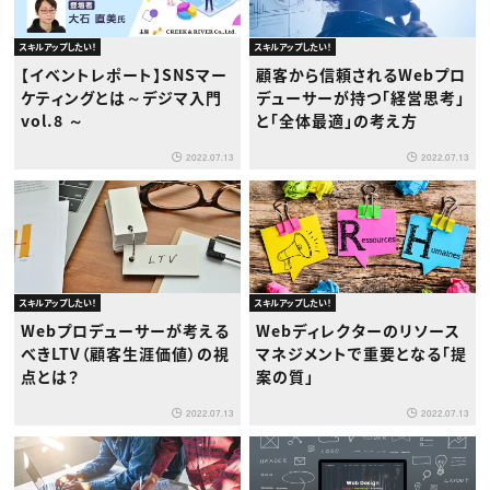
スキルアップしたい！
スキルアップしたい！
【イベントレポート】SNSマー
顧客から信頼されるWebプロ
ケティングとは～デジマ入門
デューサーが持つ「経営思考」
vol.8 ～
と「全体最適」の考え方
2022.07.13
2022.07.13
スキルアップしたい！
スキルアップしたい！
Webプロデューサーが考える
Webディレクターのリソース
べきLTV（顧客生涯価値）の視
マネジメントで重要となる「提
点とは？
案の質」
2022.07.13
2022.07.13