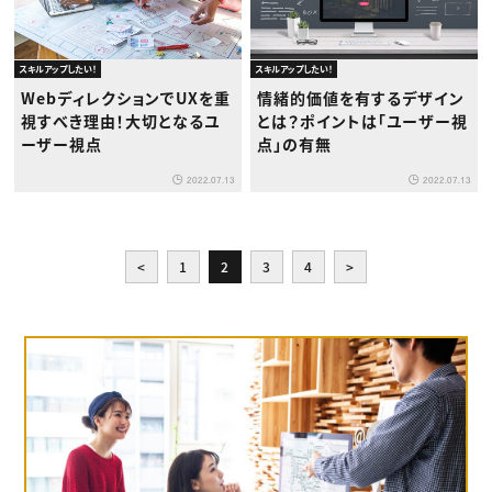
スキルアップしたい！
スキルアップしたい！
WebディレクションでUXを重
情緒的価値を有するデザイン
視すべき理由！大切となるユ
とは？ポイントは「ユーザー視
ーザー視点
点」の有無
2022.07.13
2022.07.13
<
1
2
3
4
>