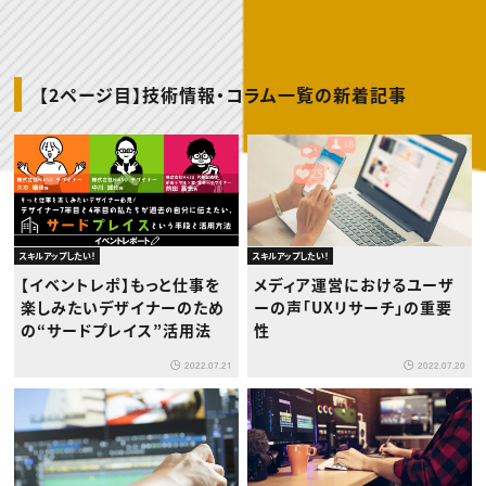
動画配信・映像制作
TOP Creator’s コラム トップ
編集・ライティング
Webクリエイター
セミナー
マーケティング
アプリクリエイター
ディレクション
ゲームクリエイター
業界解説・キャリア事情
映像クリエイター
ニュース・トレンド
お役立ち基礎知識
マーケッター
【2ページ目】技術情報・コラム一覧の新着記事
クリエイターインタビュー
ニュース・トレンド トップ
C＆R Magazine
Web
映像
ゲーム・エンタメ
広告
出版
CREATIVE VILLAGEからのお知らせ
スキルアップしたい！
スキルアップしたい！
プロフェッショナル×つながる×メディア
【イベントレポ】もっと仕事を
メディア運営におけるユーザ
楽しみたいデザイナーのため
ーの声「UXリサーチ」の重要
の“サードプレイス”活用法
性
2022.07.21
2022.07.20