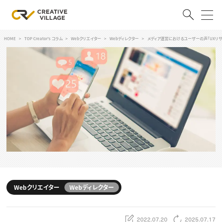
HOME
TOP Creator's コラム
Webクリエイター
Webディレクター
メディア運営におけるユーザーの声「UXリ
ACCOUNT
ログイン
会員登録
RECRUIT
クリエイター求人を探す
CREATIVE JOB求人検索
特集求人
採用説明会
転職支援サービス
CONTENTS
スキルアップしたい！
Webクリエイター
Webディレクター
スキルアップしたい！ トップ
デザイン
TOP Creator’s コラム
プログラミング
2022.07.20
2025.07.17