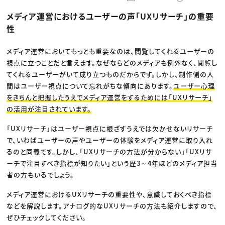
動画配信・映像制作
TOP Creator’s コラム トップ
編集・ライティング
Webクリエイター
セミナー
メディア運営におけるユーザーの声「UXリサーチ」の重要
マーケティング
アプリクリエイター
ディレクション
ゲームクリエイター
性
業界解説・キャリア事情
映像クリエイター
ニュース・トレンド
お役立ち基礎知識
マーケッター
クリエイターインタビュー
メディア運営においてもっとも重要なのは、閲覧してくれるユーザーの
ニュース・トレンド トップ
C＆R Magazine
Web
視点に立つことだと言えます。なぜならどのメディアも例外なく、閲覧し
映像
てくれるユーザーがいて成り立つものだからです。しかし、制作側の人
ゲーム・エンタメ
間はユーザー視点について忘れがちな傾向にあります。
ユーザー心理
広告
出版
をきちんと把握したうえでメディア運営をするためには「UXリサーチ」
CREATIVE VILLAGEからのお知らせ
の活用が注目されています。
「UXリサーチ」はユーザー視点に根ざすうえでは欠かせないリサーチ
プロフェッショナル×つながる×メディア
で、いわばユーザーの声やユーザーの体験をメディア運営に取り入れ
るのと同義です。しかし、「UXリサーチの方法が分からない」「UXリサ
ーチで注目すべき指標が知りたい」という歴3～4年ほどのメディア担当
者の方もいるでしょう。
メディア運営におけるUXリサーチの重要性や、意識しておくべき指標
などを解説します。アナログ的なUXリサーチの方法も紹介しますので、
ぜひチェックしてください。