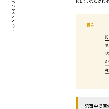
にしていただければ
記
他
リ
S
権
記事中で画