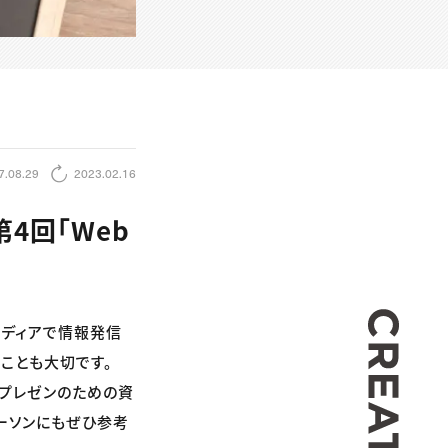
7.08.29
2023.02.16
4回「Web
CREA
メディアで情報発信
ことも大切です。
ばプレゼンのための資
ーソンにもぜひ参考