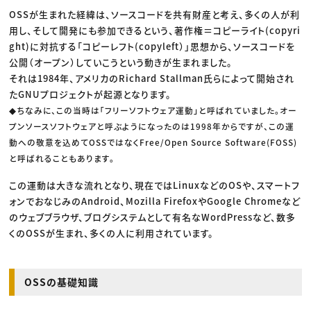
OSSが生まれた経緯は、ソースコードを共有財産と考え、多くの人が利
用し、そして開発にも参加できるという、著作権＝コピーライト(copyri
ght)に対抗する「コピーレフト(copyleft）」思想から、ソースコードを
公開（オープン）していこうという動きが生まれました。
それは1984年、アメリカのRichard Stallman氏らによって開始され
たGNUプロジェクトが起源となります。
◆
ちなみに、この当時は「フリーソフトウェア運動」と呼ばれていました。オー
プンソースソフトウェアと呼ぶようになったのは1998年からですが、この運
動への敬意を込めてOSSではなくFree/Open Source Software(FOSS)
と呼ばれることもあります。
この運動は大きな流れとなり、現在ではLinuxなどのOSや、スマートフ
ォンでおなじみのAndroid、Mozilla FirefoxやGoogle Chromeなど
のウェブブラウザ、ブログシステムとして有名なWordPressなど、数多
くのOSSが生まれ、多くの人に利用されています。
OSSの基礎知識