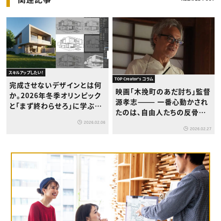
スキルアップしたい！
TOP Creator's コラム
完成させないデザインとは何
映画「木挽町のあだ討ち」監督
か。2026年冬季オリンピック
源孝志——— 一番心動かされ
と「まず終わらせろ」に学ぶ、
たのは、自由人たちの反骨精
クリエイターの仕事術
神。そこは絶対に大事に描こ
2026.02.06
2026.02.27
うと思いました。