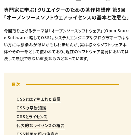
動画配信・映像制作
TOP Creator’s コラム トップ
編集・ライティング
Webクリエイター
セミナー
専門家に学ぶ！クリエイターのための著作権講座 第5回
マーケティング
アプリクリエイター
ディレクション
ゲームクリエイター
「オープンソースソフトウェアライセンスの基本と注意点」
業界解説・キャリア事情
映像クリエイター
ニュース・トレンド
お役立ち基礎知識
マーケッター
クリエイターインタビュー
今回取り上げるテーマは「オープンソースソフトウェア」（Open Sourc
ニュース・トレンド トップ
C＆R Magazine
Web
e Software: 略してOSS）。システムエンジニアやプログラマーではな
映像
い方には馴染みが薄いかもしれませんが、実は様々なソフトウェア本
ゲーム・エンタメ
体やその一部として使われており、現在のソフトウェア開発においては
広告
出版
決して無視できない重要なものとなっています。
CREATIVE VILLAGEからのお知らせ
プロフェッショナル×つながる×メディア
OSSとは？生まれた背景
OSSの基礎知識
OSSとライセンス
代表的なライセンスの概要
OSS利用の際の注意点