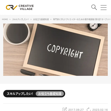
HOME
スキルアップしたい！
お役立ち基礎知識
専門家に学ぶ！クリエイターのための著作権講座 第5回「オープンソ
ACCOUNT
ログイン
会員登録
RECRUIT
クリエイター求人を探す
CREATIVE JOB求人検索
特集求人
採用説明会
転職支援サービス
CONTENTS
スキルアップしたい！
スキルアップしたい！
お役立ち基礎知識
スキルアップしたい！ トップ
デザイン
TOP Creator’s コラム
プログラミング
2017.09.27
2023.02.16