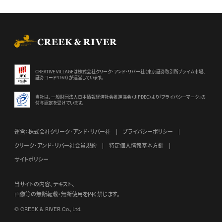
CREEK & RIVER Co., Ltd.
CREATIVE VILLAGEは株式会社クリーク･アンド･リバー社（東京証券
取引所プライム市場、
証券コード4763）が運営しています。
当社は、一般財団法人日本情報経済社会推進協会（JIPDEC）より
「プライバシーマーク」の
付与認定を受けています。
運営：株式会社クリーク･アンド･リバー社
プライバシーポリシー
クリーク･アンド･リバー社会員規約
特定個人情報基本方針
サイトポリシー
当サイトの内容、テキスト、
画像等の無断転載・無断使用を固く禁じます。
© CREEK & RIVER Co., Ltd.