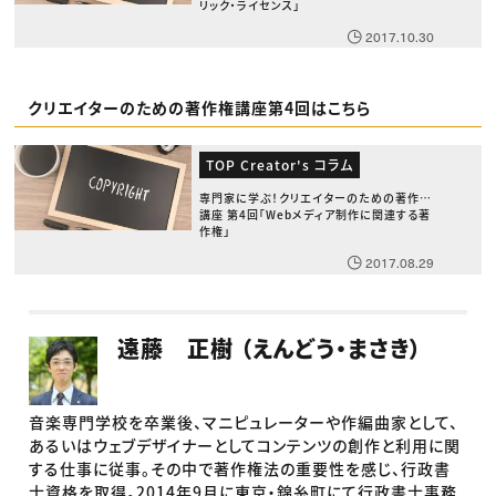
リック・ライセンス」
2017.10.30
クリエイターのための著作権講座第4回はこちら
TOP Creator's コラム
専門家に学ぶ！クリエイターのための著作権
講座 第4回「Webメディア制作に関連する著
作権」
2017.08.29
遠藤 正樹 （えんどう・まさき）
音楽専門学校を卒業後、マニピュレーターや作編曲家として、
あるいはウェブデザイナーとしてコンテンツの創作と利用に関
する仕事に従事。その中で著作権法の重要性を感じ、行政書
士資格を取得。2014年9月に東京・錦糸町にて行政書士事務