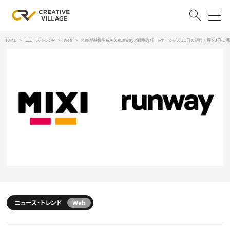
HOME
ニュース・トレンド
Web
MIXIが映像生成AIのRunwayと戦略的パートナーシップ、21日の制作工程を3日に
ACCOUNT
ログイン
会員登録
RECRUIT
クリエイター求人を探す
CREATIVE JOB求人検索
特集求人
採用説明会
転職支援サービス
CONTENTS
スキルアップしたい！
ニュース・トレンド
Web
スキルアップしたい！ トップ
デザイン
TOP Creator’s コラム
プログラミング