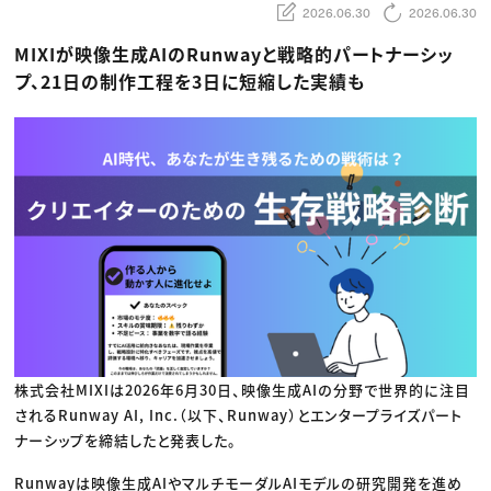
動画配信・映像制作
TOP Creator’s コラム トップ
2026.06.30
2026.06.30
編集・ライティング
Webクリエイター
セミナー
マーケティング
アプリクリエイター
MIXIが映像生成AIのRunwayと戦略的パートナーシッ
ディレクション
ゲームクリエイター
業界解説・キャリア事情
映像クリエイター
プ、21日の制作工程を3日に短縮した実績も
ニュース・トレンド
お役立ち基礎知識
マーケッター
クリエイターインタビュー
ニュース・トレンド トップ
C＆R Magazine
Web
映像
ゲーム・エンタメ
広告
出版
CREATIVE VILLAGEからのお知らせ
プロフェッショナル×つながる×メディア
株式会社MIXIは2026年6月30日、映像生成AIの分野で世界的に注目
されるRunway AI, Inc.（以下、Runway）とエンタープライズパート
ナーシップを締結したと発表した。
Runwayは映像生成AIやマルチモーダルAIモデルの研究開発を進め