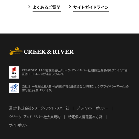
よくあるご質問
サイトガイドライン
CREEK & RIVER Co., Ltd.
CREATIVE VILLAGEは株式会社クリーク･アンド･リバー社（東京証券
取引所プライム市場、
証券コード4763）が運営しています。
当社は、一般財団法人日本情報経済社会推進協会（JIPDEC）より
「プライバシーマーク」の
付与認定を受けています。
運営：株式会社クリーク･アンド･リバー社
プライバシーポリシー
クリーク･アンド･リバー社会員規約
特定個人情報基本方針
サイトポリシー