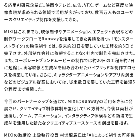
る応用AI研究企業だ。映画やテレビ、広告、VFX、ゲームなど高度な映
像表現が求められる領域で活用が広がっており、数百万人ものユーザ
ーのクリエイティブ制作を支援してきた。
MIXIはこれまでも、映像制作やアニメーション、エフェクト表現などの
制作ワークフローでRunwayを活用してきた実績を持つ。「モンスター
ストライク」の映像制作では、従来約21日を要していた工程を約3日で
完了させ、外部制作会社に依頼することなく社内で制作を完結させた。
また、コーポレートブランドムービーの制作では約20日の工程を約7日
に短縮し、実写映像と生成AIを組み合わせたハイブリッドな制作プロセ
スを構築している。さらに、キャラクターアニメーションやアプリ内演出
などのビジュアル提案においては、従来数日を要していた工程を最短5
分程度まで短縮した。
今回のパートナーシップを通じて、MIXIはRunwayの活用をさらに発
展させ、クリエイティブ制作体制を強化していく方針だ。今後は両社が
連携し、ゲーム、アニメーション、インタラクティブ体験などの領域で生
成AIを活用した新たなクリエイティブユースケースの創出を目指す。
MIXIの取締役 上級執行役員 村瀨龍馬氏は「AIによって制作の可能性