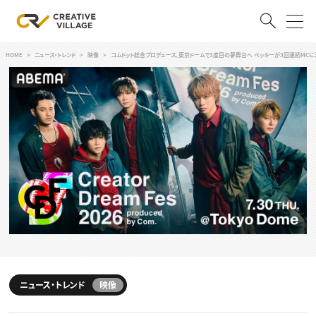
HOME
ニュース・トレンド
映像
コムドット総合プロデュース、東京ドームで3度目の夢舞台へ ベッキーが3回連続MCに
ACCOUNT
ログイン
会員登録
RECRUIT
クリエイター求人を探す
CREATIVE JOB求人検索
特集求人
採用説明会
転職支援サービス
CONTENTS
スキルアップしたい！
スキルアップしたい！ トップ
ニュース・トレンド
映像
デザイン
TOP Creator’s コラム
プログラミング