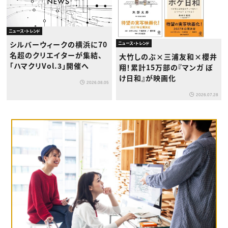
ニュース・トレンド
シルバーウィークの横浜に70
ニュース・トレンド
名超のクリエイターが集結、
大竹しのぶ×三浦友和×櫻井
「ハマクリVol.3」開催へ
翔！累計15万部の『マンガ ぼ
け日和』が映画化
2026.08.05
2026.07.28