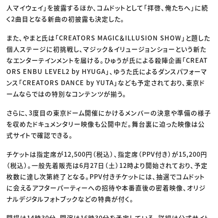
人マイウェイ」を披露するほか、コムドットとして「拝啓、俺たちへ」に続
く2曲目となる新曲の初披露も決定した。
また、やまと氏は「CREATORS MAGIC＆ILLUSION SHOW」と題した
個人ステージに初挑戦し、マジック＆イリュージョンショーという新た
なエンターテインメントを届ける。ひゅうが氏による殺陣企画「CREAT
ORS ENBU LEVEL2 by HYUGA」、ゆうた氏によるダンスパフォーマ
ンス「CREATORS DANCE by YUTA」なども予定されており、東京ド
ームならではの特別なコンテンツが揃う。
さらに、3度目の東京ドーム開催にかけるメンバーの決意や準備の様子
を収めたドキュメンタリー映像も公開中だ。舞台裏に迫った映像は公
式サイトで確認できる。
チケットは指定席が12,500円（税込）、指定席（PPV付き）が15,200円
（税込）。一般先着販売は6月27日（土）12時より開始されており、予定
枚数に達し次第終了となる。PPV付きチケットには、抽選でコムドット
に会えるアフターパーティーへの招待や本番直後の密着映像、オリジ
ナルデジタルフォトブックなどの特典が付く。
開場は14時30分、開演は16時30分を予定している。詳細は公式サイト