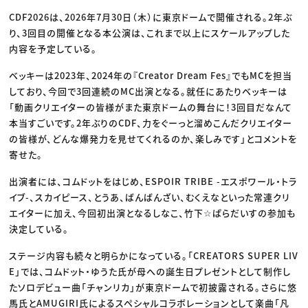
CDF2026は、2026年7月30日（木）に東京ドームで開催される。2年ぶ
り、3回目の開催となる本公演は、これまで以上にスケールアップした
内容を予定している。
ベッキーは2023年、2024年の『Creator Dream Fes』でもMCを担当
しており、今回で3回連続のMC出演となる。就任にあたりベッキーは
「動画クリエイターの皆様がまた東京ドームの舞台に！3回目だなんて
本当すごいです。2年ぶりのCDF、力をぐーっと溜めこんだクリエイター
の皆様が、どんな爆発力を見せてくれるのか、楽しみです」とコメントを
寄せた。
出演者には、コムドットをはじめ、ESPOIR TRIBE -エスポワール・トラ
イブ-、スカイピース、とうあ、ばんばんざい、むくえなといった常連クリ
エイターに加え、今回初出演となるしなこ、竹下☆ぱらだいすの参加も
決定している。
ステージ内容も続々と明らかになっている。「CREATORS SUPER LIV
E」では、コムドット・ゆうた氏が母への誕生日プレゼントとして制作し
たソロデビュー曲「チャンリカ」が東京ドームで初披露される。さらに悠
馬氏とAMUGIRI氏によるスペシャルコラボレーションとして楽曲「凡