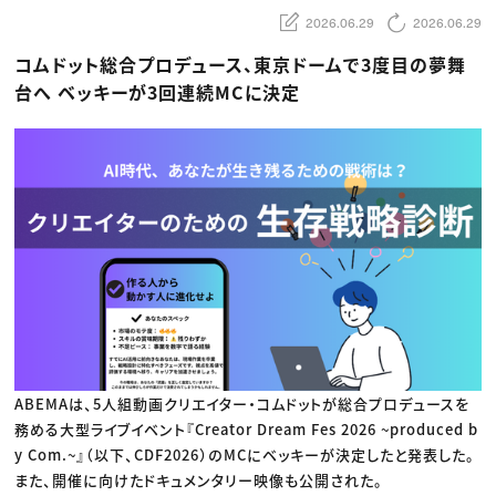
動画配信・映像制作
TOP Creator’s コラム トップ
編集・ライティング
Webクリエイター
2026.06.29
2026.06.29
セミナー
マーケティング
アプリクリエイター
ディレクション
ゲームクリエイター
コムドット総合プロデュース、東京ドームで3度目の夢舞
業界解説・キャリア事情
映像クリエイター
ニュース・トレンド
台へ ベッキーが3回連続MCに決定
お役立ち基礎知識
マーケッター
クリエイターインタビュー
ニュース・トレンド トップ
C＆R Magazine
Web
映像
ゲーム・エンタメ
広告
出版
CREATIVE VILLAGEからのお知らせ
プロフェッショナル×つながる×メディア
ABEMAは、5人組動画クリエイター・コムドットが総合プロデュースを
務める大型ライブイベント『Creator Dream Fes 2026 ~produced b
y Com.~』（以下、CDF2026）のMCにベッキーが決定したと発表した。
また、開催に向けたドキュメンタリー映像も公開された。