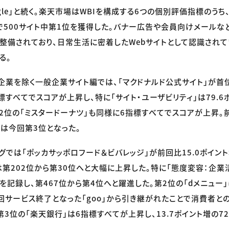
ogle」と続く。楽天市場はWBIを構成する6つの個別評価指標のう
で500サイト中第1位を獲得した。バナー広告や会員向けメールな
整備されており、日常生活に密着したWebサイトとして認識され
る。
企業を除く一般企業サイト編では、「マクドナルド公式サイト」が首
標すべてでスコアが上昇し、特に「サイト・ユーザビリティ」は79.6
2位の「ミスタードーナツ」も同様に6指標すべてでスコアが上昇
」は今回第3位となった。
では「ポッカサッポロフード＆ビバレッジ」が前回比15.0ポイント
は第202位から第30位へと大幅に上昇した。特に「態度変容：企業活
トを記録し、第467位から第4位へと躍進した。第2位の「dメニュー」
、前回サービス終了となった「goo」から引き継がれたことで消費者
3位の「楽天銀行」は6指標すべてが上昇し、13.7ポイント増の72