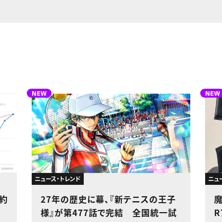
NEW
NEW
ニュース・トレンド
ニュ
で約
27年の歴史に幕、『新テニスの王子
様』が第477話で完結 全国統一試