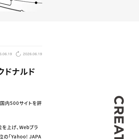
6.06.19
2026.06.19
クドナルド
CREA
国内500サイトを評
位を上げ、Webブラ
Yahoo! JAPA