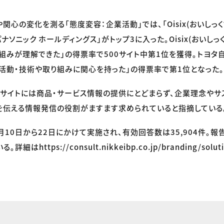
心の変化を測る「態度変容：企業活動」では、「Oisix(おいしっく
ナソニック ホールディングス」がトップ3に入った。Oisix(おいしっ
組みが理解できた」の得票率で500サイト中第1位を獲得。トヨタ
活動・技術や取り組みに関心を持った」の得票率で第1位となった。
サイトには商品・サービス情報の提供にとどまらず、企業理念やサ
を伝える情報発信の役割がますます求められていると指摘している
月10日から22日にかけて実施され、有効回答数は35,904件。報
はhttps://consult.nikkeibp.co.jp/branding/soluti