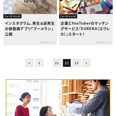
ニュース・トレンド
ニュース・トレンド
インスタグラム、再生＆逆再生
企業とYouTuberのマッチン
の新動画アプリ「ブーメラン」
グサービス『EUREKA（エウレ
公開
カ）』スタート！
2015.10.23
2015.10.14
<
1
…
21
22
23
>