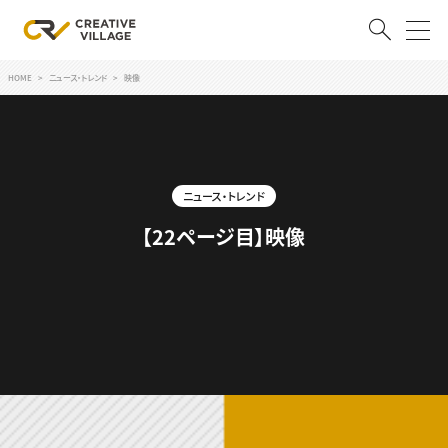
HOME
ニュース・トレンド
映像
ACCOUNT
ログイン
会員登録
ニュース・トレンド
RECRUIT
【22ページ目】映像
クリエイター求人を探す
CREATIVE JOB求人検索
特集求人
採用説明会
転職支援サービス
CONTENTS
スキルアップしたい！
スキルアップしたい！ トップ
デザイン
TOP Creator’s コラム
プログラミング