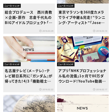
ニュース・トレンド
ニュース・トレンド
総合プロデュース 西川貴教
東京マラソンを360度カメラ
×企画・原作 志倉千代丸の
でライブ中継＆完走！”ランニ
BIGアイドルプロジェクト「B-
ング・アーティスト”「Joseph
PROJECT」TVアニメ化決定！
Tame(ジョセフ・ティム)」の動
2016.03.29
2016.03.10
画がアップ！
ニュース・トレンド
ニュース・トレンド
名古屋テレビ（メ～テレ）・テ
アプリ「NHKプロフェッショナ
レビ朝日系列に『ガンダム』が
ル私の流儀」1ヶ月で80万ダ
帰ってきた！4/3 「機動戦士ガ
ウンロード！YouTube動画再
ンダムユニコーン RE:0096」
生200万回を突破！バズった
2016.02.22
2016.02.17
スタート！
理由は“表現の連鎖”