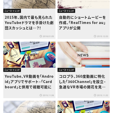
ニュース・トレンド
ニュース・トレンド
2015年、国内で最も見られた
自動的にショートムービーを
YouTubeドラマを手掛けた劇
作成、「RealTimes for au」
団スカッシュとは…？！
アプリが公開
2016.01.05
2015.12.03
ニュース・トレンド
ニュース・トレンド
YouTube、VR動画を「Andro
コロプラ、360度動画に特化
id」アプリでサポート–「Card
した「360Channel」を設立–
board」と併用で視聴可能に
急速なVR市場の開花を見据
えて
2015.11.06
2015.11.02