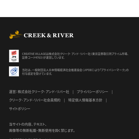
CREEK & RIVER Co., Ltd.
CREATIVE VILLAGEは株式会社クリーク･アンド･リバー社（東京証券
取引所プライム市場、
証券コード4763）が運営しています。
当社は、一般財団法人日本情報経済社会推進協会（JIPDEC）より
「プライバシーマーク」の
付与認定を受けています。
運営：株式会社クリーク･アンド･リバー社
プライバシーポリシー
クリーク･アンド･リバー社会員規約
特定個人情報基本方針
サイトポリシー
当サイトの内容、テキスト、
画像等の無断転載・無断使用を固く禁じます。