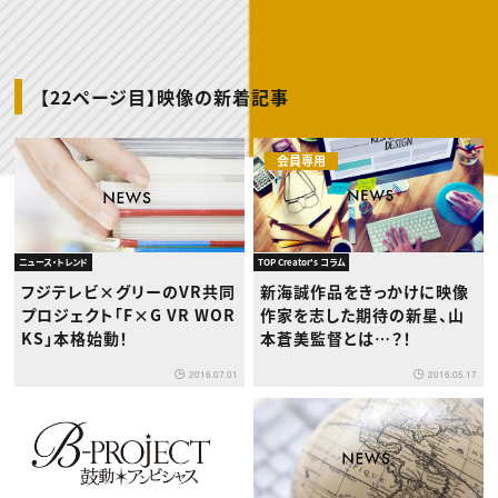
動画配信・映像制作
TOP Creator’s コラム トップ
編集・ライティング
Webクリエイター
セミナー
マーケティング
アプリクリエイター
ディレクション
ゲームクリエイター
業界解説・キャリア事情
映像クリエイター
ニュース・トレンド
お役立ち基礎知識
マーケッター
【22ページ目】映像の新着記事
クリエイターインタビュー
ニュース・トレンド トップ
C＆R Magazine
Web
映像
会員専用
ゲーム・エンタメ
広告
出版
CREATIVE VILLAGEからのお知らせ
ニュース・トレンド
TOP Creator's コラム
プロフェッショナル×つながる×メディア
フジテレビ×グリーのVR共同
新海誠作品をきっかけに映像
プロジェクト「F×G VR WOR
作家を志した期待の新星、山
KS」本格始動！
本蒼美監督とは…？！
2016.07.01
2016.05.17