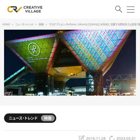
HOME
ニュース・トレンド
映像
サカナクション、Perfume、OKGoなどのMVはじめ多岐に活躍する関和亮さん登壇！東
ACCOUNT
ログイン
会員登録
RECRUIT
クリエイター求人を探す
CREATIVE JOB求人検索
特集求人
採用説明会
転職支援サービス
CONTENTS
スキルアップしたい！
ニュース・トレンド
映像
スキルアップしたい！ トップ
デザイン
TOP Creator’s コラム
プログラミング
2016.11.28
2023.03.31