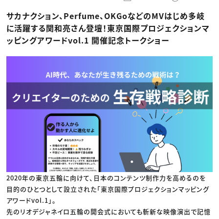
動画配信・映像制作
TOP Creator’s コラム トップ
編集・ライティング
Webクリエイター
セミナー
サカナクション、Perfume、OKGoなどのMVはじめ多岐
マーケティング
アプリクリエイター
ディレクション
ゲームクリエイター
に活躍する関和亮さん登壇！東京国際プロジェクションマ
業界解説・キャリア事情
映像クリエイター
ニュース・トレンド
ッピングアワードvol.1 開催記念トークショー
お役立ち基礎知識
マーケッター
クリエイターインタビュー
ニュース・トレンド トップ
C＆R Magazine
Web
映像
ゲーム・エンタメ
広告
出版
CREATIVE VILLAGEからのお知らせ
プロフェッショナル×つながる×メディア
2020年の東京五輪に向けて、日本のコンテンツ制作力を高めるのを
目的のひとつとして設立された「東京国際プロジェクションマッピング
アワードvol.1」。
先のリオデジャネイロ五輪の開会式においても斬新な映像演出で記憶