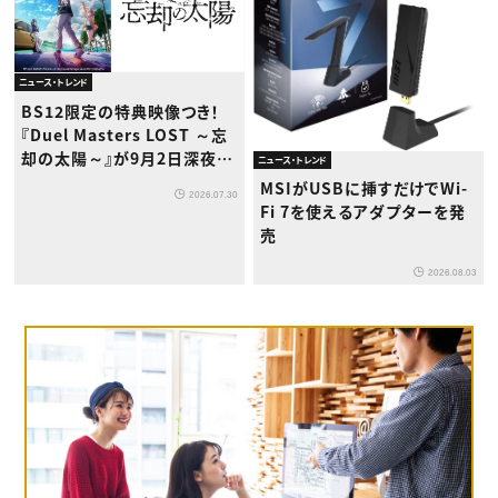
ニュース・トレンド
BS12限定の特典映像つき！
『Duel Masters LOST ～忘
却の太陽～』が9月2日深夜か
ニュース・トレンド
ら放送開始
MSIがUSBに挿すだけでWi-
2026.07.30
Fi 7を使えるアダプターを発
売
2026.08.03