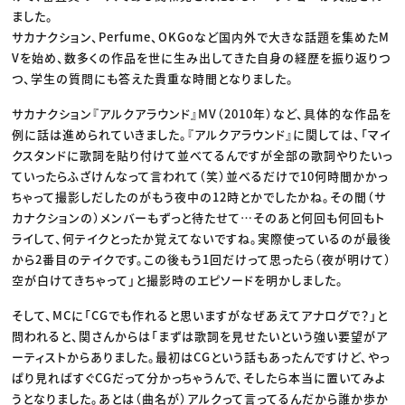
ました。
サカナクション、Perfume、OKGoなど国内外で大きな話題を集めたM
Vを始め、数多くの作品を世に生み出してきた自身の経歴を振り返りつ
つ、学生の質問にも答えた貴重な時間となりました。
サカナクション『アルクアラウンド』MV（2010年）など、具体的な作品を
例に話は進められていきました。『アルクアラウンド』に関しては、「マイ
クスタンドに歌詞を貼り付けて並べてるんですが全部の歌詞やりたいっ
ていったらふざけんなって言われて（笑）並べるだけで10何時間かかっ
ちゃって撮影しだしたのがもう夜中の12時とかでしたかね。その間（サ
カナクションの）メンバーもずっと待たせて…そのあと何回も何回もト
ライして、何テイクとったか覚えてないですね。実際使っているのが最後
から2番目のテイクです。この後もう1回だけって思ったら（夜が明けて）
空が白けてきちゃって」と撮影時のエピソードを明かしました。
そして、MCに「CGでも作れると思いますがなぜあえてアナログで？」と
問われると、関さんからは「まずは歌詞を見せたいという強い要望がア
ーティストからありました。最初はCGという話もあったんですけど、やっ
ぱり見ればすぐCGだって分かっちゃうんで、そしたら本当に置いてみよ
うとなりました。あとは（曲名が）アルクって言ってるんだから誰か歩か