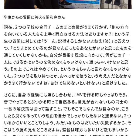
学生からの質問に答える関和亮さん
現在、２つの学校の合同チームのまとめ役がうまく行かず、「別の方向
を向いている人たちを上手く両立させる方法はありますか？」という学
生の質問に対しては「うーん。説得するしかないよねえ（笑）」と答えつ
つ、「とりまとめているのが君なんだったらあなたがいいと思ったものを
通していくしかないかも。自分が目指す理想に向かって、何がこのチー
ムにできるかというのを決めなくちゃいけない。迷っちゃいけないと思
う。その上でこれはやめてくれ、というのもちゃんと言わなくちゃいけな
いし。２つの間を取り持つとか、おべっかを使うという考え方だとなかな
かうまく行かないですね。自分で決めないといけない」と続けました。
さらに、自身の経験にも照らし合わせ、「MVを作る時もやっぱりそう。
皆でやってるとぶつかる時って当然ある。意見が合わないもの同士の
一番の解決策は会って話すこと。でもそこでもなんで駄目なのか、こう
したら良くなるっていう理由を自分でしっかりもたないと進まない。２つ
いるからいいとこどりしよう、みたいなものはだいたい失敗するから、そ
こはもう腕の見せどころだよね。監督は味方も多いけど敵も多いから