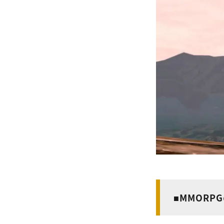
■MMORP