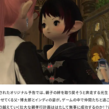
で解禁されたオリジナル予告では、親子の絆を取り戻そうと奔走する光生
せてくる父・博太郎とインディの姿が。ゲームの中で仲間たちと過
り越えていく壮大な親孝行計画ははたして無事に成功するのか！