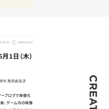
7.05.31
2023.03.31
6月1日（木）
CREA
XIV 光のお父さ
ヤーブログで映像化
音楽、ゲーム内の映像