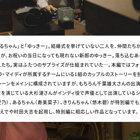
るちゃん」と「ゆっきー」。結婚式を挙げていない二人を、仲間たち
ろが、お祝いの当日になっても現れない新郎のゆっきー。落ち込むあ
たち。実はふたつのサプライズが仕組まれていた…。本編ではフォ
ラ・マイディが所属するチームにいる1組のカップルのストーリーを
ーンをメインに構成されていますが、もちろん千葉雄大さんの出演
を演じている大杉漣さんがインディ役で声優として出演しているシ
愛乃）、あるちゃん（寿美菜子）、きりんちゃん（悠木碧）が特別編で
えでや村田大志を起用し、特別編に相応しい作品となっています。