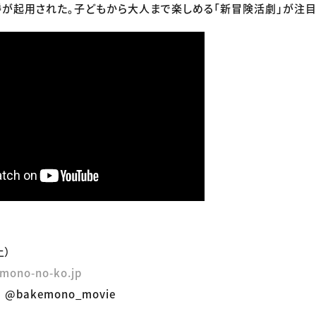
が起用された。子どもから大人まで楽しめる「新冒険活劇」が注目
土）
mono-no-ko.jp
@bakemono_movie