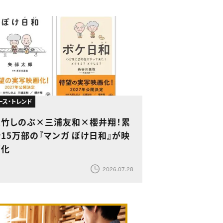
ース・トレンド
大竹しのぶ×三浦友和×櫻井翔！累
15万部の『マンガ ぼけ日和』が映
画化
2026.07.28