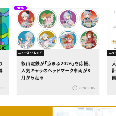
NEW
ニュース・トレンド
ニュ
の
叡山電鉄が「京まふ2026」を応援、
募
人気キャラのヘッドマーク車両が8
計
月から走る
.31
2026.08.05