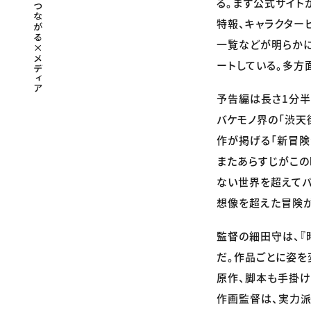
る。まず公式サイト
特報、キャラクター
一覧などが明らかにな
ートしている。多方
予告編は長さ1分半
バケモノ界の「渋天
作が掲げる「新冒険
またあらすじがこの
ない世界を超えてバ
想像を超えた冒険が
監督の細田守は、『
だ。作品ごとに姿を
原作、脚本も手掛け
作画監督は、実力派