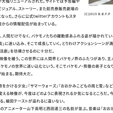
が大幅リニューアルされた。サイトでは予告編や
ビジュアル、ストーリー、また前売券販売劇場の
(C)2015 B.B.F.P
った。さらに公式twitterアカウントもスタ
面からの情報配信が始まっている。
、人間だけでなく、バケモノたちの躍動感あふれる姿が描かれてい
街」に迷い込み、そこで成長していく。とりわけアクションシーンが満
活劇」を彷彿させるのに十分だ。
映像を補う。この世界には人間界とバケモノ界のふたつがあり、主
ケモノの世界に迷い込むという。そこでバケモノ・熊徹の弟子とな
始まる。期待大だ。
時をかける少女』『サマーウォーズ』『おおかみこどもの雨と雪』な
変える映像が、今度はどのように表現されるか気になるところだ。
る。細田テーストが溢れるに違いない。
のアニメーター山下高明と西田達三の名前が並ぶ。音楽は『おお