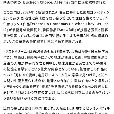
映画祭内の「Bucheon Choice: AI Films」部門に正式招待された。
この部門は、2024年に新設されたAI映画に特化した国際コンペティシ
ョンであり、創造性と完成度を競い合う場として注目を集めている。昨
年はフランス作品『Where Do Grandmas Go When They Get Los
t?』が最優秀AI映画賞を、韓国作品『Snowfall』が技術功労賞と観客
賞を受賞している。今年は、串田監督の手による全編AI生成の短編作
品が、この革新の最前線で世界に初めて披露される。
『ラストドリーム』は約10分の短編SF映画で、言語は英語（日本語字幕
付き）。物語は、最終戦争によって地球が壊滅した後、宇宙空間を漂う
最後の人類が神秘的な岩と共鳴し、地球誕生から滅亡までの46億年
の記憶を目撃するという壮大な内容となっている。監督はこの作品に
ついて「死にゆく魂は、走馬灯によって人生の意義を見つける」と述べ、
人間の生死を照らす視点を、地球という存在に重ねて描いたと語る。パ
ンデミックや戦争を経て“絶滅”を意識せざるを得なくなった現代人に
向けて、「地球という存在の走馬灯は、私たちに何を見せるのか？」とい
う問いを投げかける意欲作である。
監督の串田壮史は1982年生まれ、大阪出身。所属するピラミッドフィル
ムにて、長編デビュー作『写真の女』（2020）が東京国際映画祭やファ