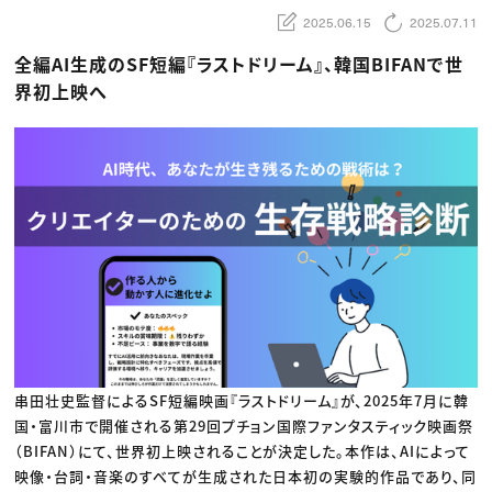
動画配信・映像制作
TOP Creator’s コラム トップ
編集・ライティング
Webクリエイター
2025.06.15
2025.07.11
セミナー
マーケティング
アプリクリエイター
ディレクション
ゲームクリエイター
全編AI生成のSF短編『ラストドリーム』、韓国BIFANで世
業界解説・キャリア事情
映像クリエイター
ニュース・トレンド
界初上映へ
お役立ち基礎知識
マーケッター
クリエイターインタビュー
ニュース・トレンド トップ
C＆R Magazine
Web
映像
ゲーム・エンタメ
広告
出版
CREATIVE VILLAGEからのお知らせ
プロフェッショナル×つながる×メディア
串田壮史監督によるSF短編映画『ラストドリーム』が、2025年7月に韓
国・富川市で開催される第29回プチョン国際ファンタスティック映画祭
（BIFAN）にて、世界初上映されることが決定した。本作は、AIによって
映像・台詞・音楽のすべてが生成された日本初の実験的作品であり、同