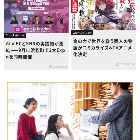
ニュース・トレンド
ニュース・トレンド
金の力で世界を救う商人の物
AI×ECとSNSの実践知が集
語がコミカライズ&TVアニメ
結——9月に浜松町で2大Exp
化決定
oを同時開催
2026.08.03
2026.08.06