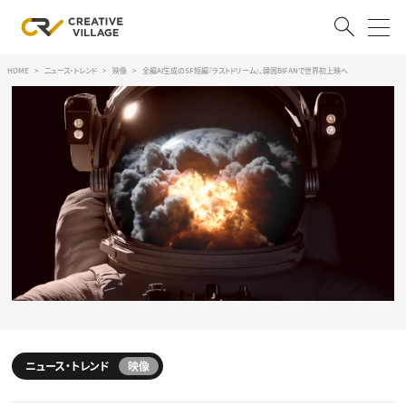
HOME
ニュース・トレンド
映像
全編AI生成のSF短編『ラストドリーム』、韓国BIFANで世界初上映へ
ACCOUNT
ログイン
会員登録
RECRUIT
クリエイター求人を探す
CREATIVE JOB求人検索
特集求人
採用説明会
転職支援サービス
CONTENTS
スキルアップしたい！
スキルアップしたい！ トップ
ニュース・トレンド
映像
デザイン
TOP Creator’s コラム
プログラミング