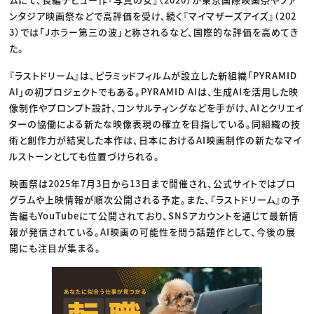
ンタジア映画祭などで高評価を受け、続く『マイマザーズアイズ』（202
3）では「Jホラー第三の波」と称されるなど、国際的な評価を高めてき
た。
『ラストドリーム』は、ピラミッドフィルムが設立した新組織「PYRAMID
AI」の初プロジェクトでもある。PYRAMID AIは、生成AIを活用した映
像制作やプロンプト設計、コンサルティングなどを手がけ、AIとクリエイ
ターの協働による新たな映像表現の確立を目指している。同組織の技
術と創作力が結実した本作は、日本におけるAI映画制作の新たなマイ
ルストーンとしても位置づけられる。
映画祭は2025年7月3日から13日まで開催され、公式サイトではプロ
グラムや上映情報が順次公開される予定。また、『ラストドリーム』の予
告編もYouTubeにて公開されており、SNSアカウントを通じて最新情
報が発信されている。AI映画の可能性を問う話題作として、今後の展
開にも注目が集まる。