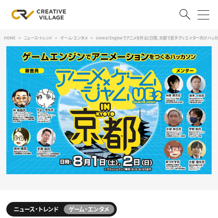
HOME
ニュース・トレンド
ゲーム・エンタメ
Unreal Engineでアニメを作る2日間、京都で若手クリエイター向けハッ
ACCOUNT
ログイン
会員登録
RECRUIT
クリエイター求人を探す
CREATIVE JOB求人検索
特集求人
採用説明会
転職支援サービス
CONTENTS
スキルアップしたい！
スキルアップしたい！ トップ
デザイン
TOP Creator’s コラム
ニュース・トレンド
ゲーム・エンタメ
プログラミング