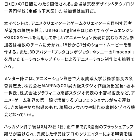
日（日）の2日間にわたり開催される。会場は京都デザイン&テクノロジ
ー専門学校（京都市下京区）で、参加費は無料だ。
本イベントは、アニメクリエイターとゲームクリエイターを目指す若者
が業界の垣根を越え、Unreal Engineをはじめとするゲームエンジン
や3DCGツールを活用して新しいアニメーション表現に挑むものだ。参
加者は複数のチームに分かれ、15秒から1分のショートムービーを制
作する。また、3Dアバター「プレタコンポジッタ」やソニーの「mocopi」
を用いたモーションキャプチャーによるアニメーション制作にも挑戦で
きる。
メンター陣には、アニメーション監督で大阪成蹊大学芸術学部長の糸
曽賢志氏、株式会社MAPPAのCGI局大阪スタジオ作画演出室長・坂本
一也氏、株式会社グラフィニカ京都スタジオ代表の小宮彬広氏など、ア
ニメ・ゲーム業界の第一線で活躍するプロフェッショナルが名を連ね
る。きめ細やかな指導のもと、現場のノウハウや制作の裏側を学べる機
会となっている。
ハッカソン終了後は8月23日（日）正午まで約3週間のブラッシュアップ
期間が設けられ、完成した作品はプロのクリエイターによる審査を経