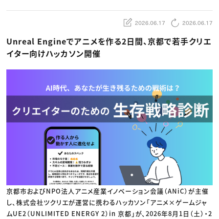
動画配信・映像制作
TOP Creator’s コラム トップ
編集・ライティング
Webクリエイター
セミナー
マーケティング
アプリクリエイター
2026.06.17
2026.06.17
ディレクション
ゲームクリエイター
業界解説・キャリア事情
映像クリエイター
ニュース・トレンド
お役立ち基礎知識
Unreal Engineでアニメを作る2日間、京都で若手クリエ
マーケッター
クリエイターインタビュー
ニュース・トレンド トップ
イター向けハッカソン開催
C＆R Magazine
Web
映像
ゲーム・エンタメ
広告
出版
CREATIVE VILLAGEからのお知らせ
プロフェッショナル×つながる×メディア
京都市およびNPO法人アニメ産業イノベーション会議（ANiC）が主催
し、株式会社ツクリエが運営に携わるハッカソン「アニメ×ゲームジャ
ムUE2（UNLIMITED ENERGY 2）in 京都」が、2026年8月1日（土）・2