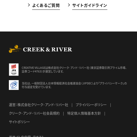
よくあるご質問
サイトガイドライン
CREEK & RIVER Co., Ltd.
CREATIVE VILLAGEは株式会社クリーク･アンド･リバー社（東京証券
取引所プライム市場、
証券コード4763）が運営しています。
当社は、一般財団法人日本情報経済社会推進協会（JIPDEC）より
「プライバシーマーク」の
付与認定を受けています。
運営：株式会社クリーク･アンド･リバー社
プライバシーポリシー
クリーク･アンド･リバー社会員規約
特定個人情報基本方針
サイトポリシー
当サイトの内容、テキスト、