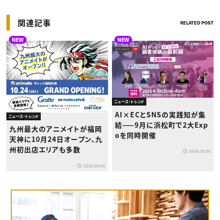
関連記事
RELATED POST
NEW
NEW
ニュース・トレンド
AI×ECとSNSの実践知が集
ニュース・トレンド
結——9月に浜松町で2大Exp
九州最大のアニメイトが福岡
oを同時開催
天神に10月24日オープン、九
州初出店エリアも多数
2026.08.06
2026.08.04