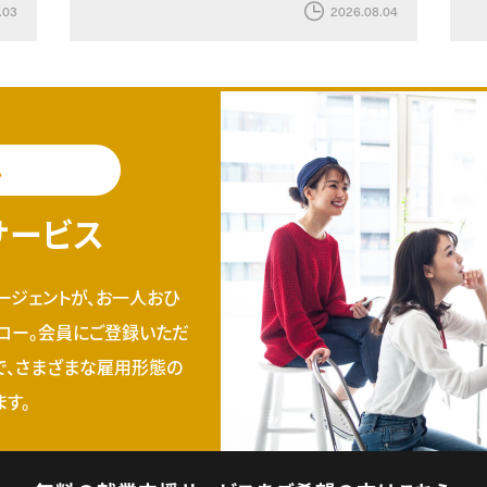
.03
2026.08.04
料
サービス
ージェントが、お一人おひ
ロー。会員にご登録いただ
で、さまざまな雇用形態の
す。