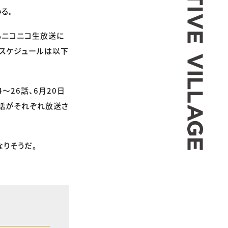
る。
もニコニコ生放送に
配信スケジュールは以下
4〜26話、6月20日
24話がそれぞれ放送さ
りそうだ。