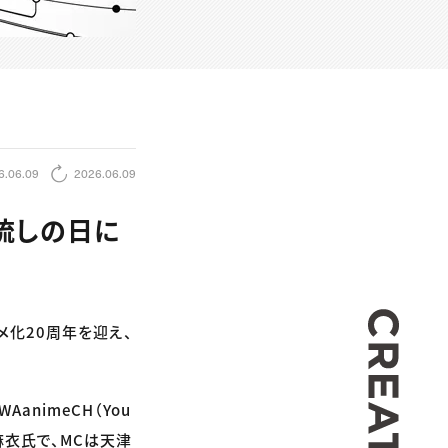
6.06.09
2026.06.09
流しの日に
CREA
ニメ化20周年を迎え、
animeCH（You
麻衣氏で、MCは天津