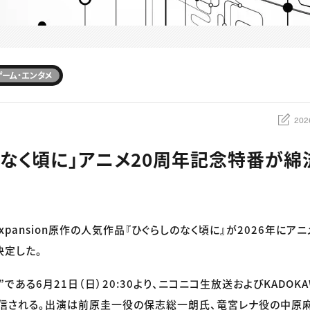
ゲーム・エンタメ
202
のなく頃に」アニメ20周年記念特番が綿
 Expansion原作の人気作品『ひぐらしのなく頃に』が2026年にア
決定した。
ある6月21日（日）20:30より、ニコニコ生放送およびKADOKAWA
）にて配信される。出演は前原圭一役の保志総一朗氏、竜宮レナ役の中原