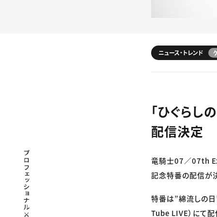
ニュース・トレンド
「ひぐらし
配信決定
プロフェッショナル×つながる×メディア
竜騎士07／07th
記念特番の配信が
特番は”綿流しの日”で
Tube LIVE