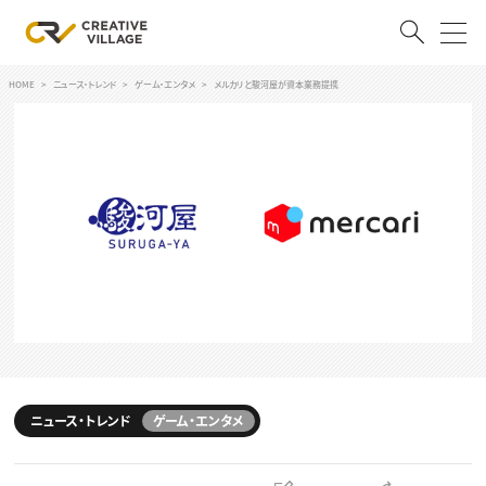
HOME
ニュース・トレンド
ゲーム・エンタメ
メルカリと駿河屋が資本業務提携
ACCOUNT
ログイン
会員登録
RECRUIT
クリエイター求人を探す
CREATIVE JOB求人検索
特集求人
採用説明会
転職支援サービス
CONTENTS
スキルアップしたい！
ニュース・トレンド
ゲーム・エンタメ
スキルアップしたい！ トップ
デザイン
TOP Creator’s コラム
プログラミング