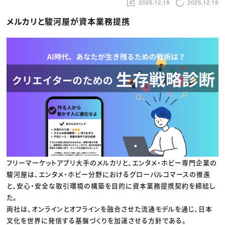
動画配信・映像制作
TOP Creator’s コラム トップ
2025.12.18
2025.12.18
編集・ライティング
Webクリエイター
セミナー
マーケティング
アプリクリエイター
メルカリと駿河屋が資本業務提携
ディレクション
ゲームクリエイター
業界解説・キャリア事情
映像クリエイター
ニュース・トレンド
お役立ち基礎知識
マーケッター
クリエイターインタビュー
ニュース・トレンド トップ
C＆R Magazine
Web
映像
ゲーム・エンタメ
広告
出版
CREATIVE VILLAGEからのお知らせ
プロフェッショナル×つながる×メディア
フリーマーケットアプリ大手のメルカリと、エンタメ・ホビー専門企業の
駿河屋は、エンタメ・ホビー分野におけるグローバルコマースの推進
と、安心・安全な取引環境の構築を目的に資本業務提携契約を締結し
た。
両社は、オンラインとオフラインを融合させた流通モデルを通じ、日本
文化を世界に発信する基盤づくりを加速させる方針である。