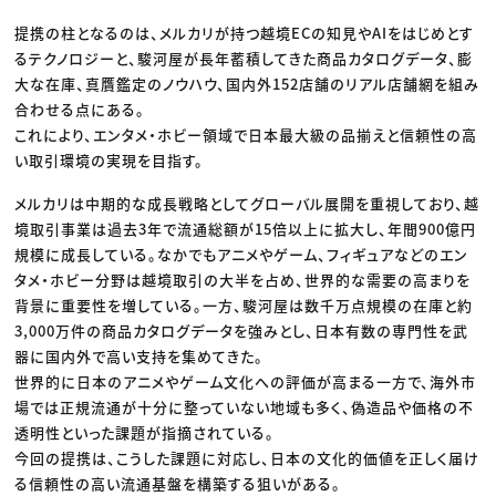
提携の柱となるのは、メルカリが持つ越境ECの知見やAIをはじめとす
るテクノロジーと、駿河屋が長年蓄積してきた商品カタログデータ、膨
大な在庫、真贋鑑定のノウハウ、国内外152店舗のリアル店舗網を組み
合わせる点にある。
これにより、エンタメ・ホビー領域で日本最大級の品揃えと信頼性の高
い取引環境の実現を目指す。
メルカリは中期的な成長戦略としてグローバル展開を重視しており、越
境取引事業は過去3年で流通総額が15倍以上に拡大し、年間900億円
規模に成長している。なかでもアニメやゲーム、フィギュアなどのエン
タメ・ホビー分野は越境取引の大半を占め、世界的な需要の高まりを
背景に重要性を増している。一方、駿河屋は数千万点規模の在庫と約
3,000万件の商品カタログデータを強みとし、日本有数の専門性を武
器に国内外で高い支持を集めてきた。
世界的に日本のアニメやゲーム文化への評価が高まる一方で、海外市
場では正規流通が十分に整っていない地域も多く、偽造品や価格の不
透明性といった課題が指摘されている。
今回の提携は、こうした課題に対応し、日本の文化的価値を正しく届け
る信頼性の高い流通基盤を構築する狙いがある。