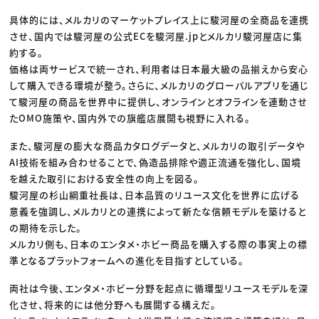
具体的には、メルカリのマーケットプレイス上に駿河屋の全商品を連携
させ、国内では駿河屋の公式ECを駿河屋.jpとメルカリ駿河屋店に集
約する。
価格は両サービスで統一され、利用者は日本最大級の品揃えから安心
して購入できる環境が整う。さらに、メルカリのグローバルアプリを通じ
て駿河屋の商品を世界中に提供し、オンラインとオフラインを連動させ
たOMO施策や、国内外での旗艦店展開も視野に入れる。
また、駿河屋の膨大な商品カタログデータと、メルカリの取引データや
AI技術を組み合わせることで、偽造品排除や適正流通を強化し、国境
を越えた取引における安全性の向上を図る。
駿河屋の杉山綱重社長は、日本品質のリユース文化を世界に広げる
意義を強調し、メルカリとの連携によって新たな信頼モデルを築けると
の期待を示した。
メルカリ側も、日本のエンタメ・ホビー商品を購入する際の事実上の標
準となるプラットフォームへの進化を目指すとしている。
両社は今後、エンタメ・ホビー分野を起点に循環型リユースモデルを深
化させ、将来的には他分野へも展開する構えだ。