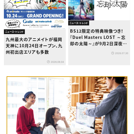
ニュース・トレンド
BS12限定の特典映像つき！
ニュース・トレンド
『Duel Masters LOST ～忘
九州最大のアニメイトが福岡
却の太陽～』が9月2日深夜か
天神に10月24日オープン、九
ら放送開始
州初出店エリアも多数
2026.07.30
2026.08.04