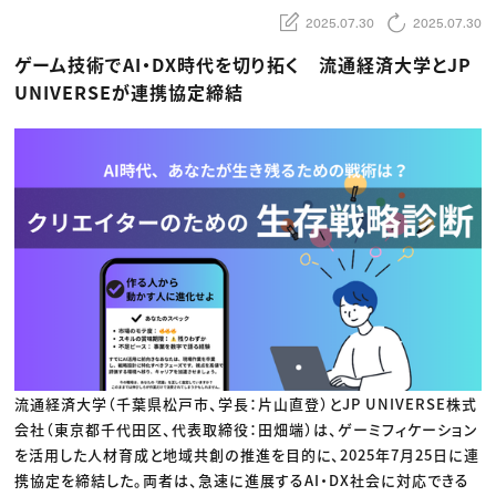
動画配信・映像制作
TOP Creator’s コラム トップ
編集・ライティング
Webクリエイター
2025.07.30
2025.07.30
セミナー
マーケティング
アプリクリエイター
ディレクション
ゲームクリエイター
ゲーム技術でAI・DX時代を切り拓く 流通経済大学とJP
業界解説・キャリア事情
映像クリエイター
ニュース・トレンド
UNIVERSEが連携協定締結
お役立ち基礎知識
マーケッター
クリエイターインタビュー
ニュース・トレンド トップ
C＆R Magazine
Web
映像
ゲーム・エンタメ
広告
出版
CREATIVE VILLAGEからのお知らせ
プロフェッショナル×つながる×メディア
流通経済大学（千葉県松戸市、学長：片山直登）とJP UNIVERSE株式
会社（東京都千代田区、代表取締役：田畑端）は、ゲーミフィケーション
を活用した人材育成と地域共創の推進を目的に、2025年7月25日に連
携協定を締結した。両者は、急速に進展するAI・DX社会に対応できる