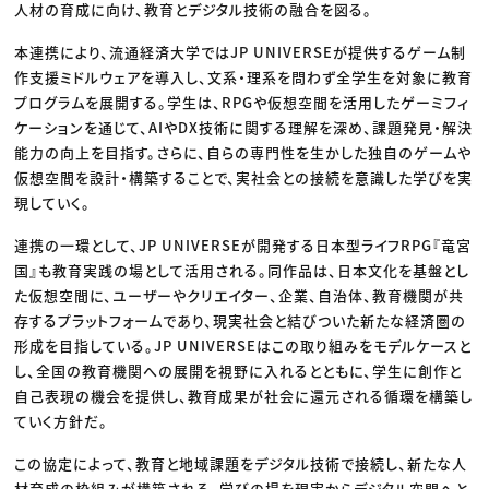
人材の育成に向け、教育とデジタル技術の融合を図る。
本連携により、流通経済大学ではJP UNIVERSEが提供するゲーム制
作支援ミドルウェアを導入し、文系・理系を問わず全学生を対象に教育
プログラムを展開する。学生は、RPGや仮想空間を活用したゲーミフィ
ケーションを通じて、AIやDX技術に関する理解を深め、課題発見・解決
能力の向上を目指す。さらに、自らの専門性を生かした独自のゲームや
仮想空間を設計・構築することで、実社会との接続を意識した学びを実
現していく。
連携の一環として、JP UNIVERSEが開発する日本型ライフRPG『竜宮
国』も教育実践の場として活用される。同作品は、日本文化を基盤とし
た仮想空間に、ユーザーやクリエイター、企業、自治体、教育機関が共
存するプラットフォームであり、現実社会と結びついた新たな経済圏の
形成を目指している。JP UNIVERSEはこの取り組みをモデルケースと
し、全国の教育機関への展開を視野に入れるとともに、学生に創作と
自己表現の機会を提供し、教育成果が社会に還元される循環を構築し
ていく方針だ。
この協定によって、教育と地域課題をデジタル技術で接続し、新たな人
材育成の枠組みが構築される。学びの場を現実からデジタル空間へと