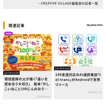
CREATIVE VILLAGE編集部の記事一覧
関連記事
RELATED POST
NEW
ニュース・トレンド
ニュース・トレンド
149言語対応のAI通訳電話「t
現役医師の父が描く「違いを
el-trans」がAndroidで世界
認め合う大切さ」 絵本『かし
リリース
こいねこと100にんのおうさ
2026.07.29
ま』が8月1日発売
2026.07.31