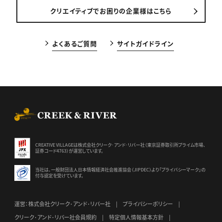
クリエイティブでお困りの企業様はこちら
よくあるご質問
サイトガイドライン
CREEK & RIVER Co., Ltd.
CREATIVE VILLAGEは株式会社クリーク･アンド･リバー社（東京証券
取引所プライム市場、
証券コード4763）が運営しています。
当社は、一般財団法人日本情報経済社会推進協会（JIPDEC）より
「プライバシーマーク」の
付与認定を受けています。
運営：株式会社クリーク･アンド･リバー社
プライバシーポリシー
クリーク･アンド･リバー社会員規約
特定個人情報基本方針