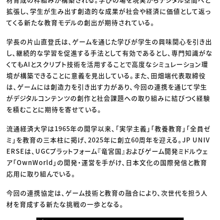
拡張し、学生が生み出す創造的な成果が社会や経済に価値として返っ
てくる新たな教育モデルの創出が期待されている。
学長の片山直登氏は、ゲームを通じた学びが学生の興味関心を引き出
し、継続的な学習を促進する手法として有効であるとし、専門知識がな
くてもAIとスクリプト技術を活用することで高度なシミュレーション環
境が構築できることに意義を見出している。また、田畑端代表取締役
は、ゲームには創造力を引き出す力があり、今回の連携を通じて学生
がデジタルコンテンツの創作と社会課題への取り組みに結びつく経験
を積むことに期待を寄せている。
流通経済大学は1965年の開学以来、「実学主義」「教養教育」「全員ゼ
ミ」を教育の三本柱に掲げ、2025年に創立60周年を迎える。JP UNIV
ERSEは、UGCプラットフォーム『竜宮国』およびゲーム開発ミドルウェ
ア「OwnWorld」の開発・運営を手がけ、日本文化の国際発信と教育
応用に取り組んでいる。
今回の連携協定は、ゲーム技術と教育の融合により、次世代を担う人
材を育成する新たな挑戦の一歩となる。