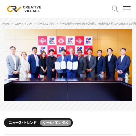
HOME
ニュース・トレンド
ゲーム・エンタメ
ゲーム技術でAI・DX時代を切り拓く 流通経済大学とJP UNIVERSEが
ACCOUNT
ログイン
会員登録
RECRUIT
クリエイター求人を探す
CREATIVE JOB求人検索
特集求人
採用説明会
転職支援サービス
CONTENTS
スキルアップしたい！
スキルアップしたい！ トップ
ニュース・トレンド
ゲーム・エンタメ
デザイン
TOP Creator’s コラム
プログラミング