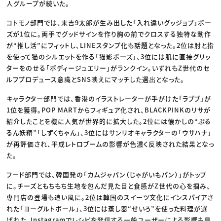
人グループが続いた。
コトモノ部門では、末吉9太郎が生み出した「入れ違いグッジョブ」ポー
ズが1位に。両手でグッドサインを作り胸の前でクロスする独特な動作
が“推し活”にフィットし、LINEスタンプ化も話題となった。2位は肘と指
を使って猫のシルエットを作る「猫影ポーズ」、3位には肌に直接グリッ
ターをのせる「ボディージュエリー」がランクイン。いずれもZ世代のセ
ルフプロデュース意識とSNS映えにマッチした選出となった。
キャラクター部門では、香港のイラストレーターが手がけた「ラブブ」が
1位を獲得。POP MARTからフィギュア化され、BLACKPINKのリサが
紹介したことを機に人気が世界的に拡大した。2位には懐かしの“ぷる
るん妖精”「しずくちゃん」、3位にはサンリオキャラクターの「ウサハナ」
が再評価され、平成レトロブームの影響が色濃く反映された結果となっ
た。
フード部門では、韓国発の「カムジャパン（じゃがいもパン）」がトップ
に。チーズともちもち生地を包んだ見た目と食感がZ世代の心を掴み、
専門店の登場も追い風に。2位は韓国のスイーツ文化にインスパイアさ
れた「ヨーグルトボール」、3位には蒸し器“せいろ”を使った料理が選
ばれた。Instagramでレシピを発信する一般ユーザーによる影響も見