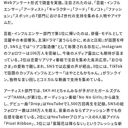
Webアンケート形式で調査を実施。注目されたのは、「芸能・インフル
エンサー」「アーティスト」「キャラクター」「フード」「モノコト」「ファッシ
ョン」「スポット」の7部門におけるZ世代の支持を集める人物やアイテ
ムだ。
芸能・インフルエンサー部門で第1位に輝いたのは、俳優・モデルとして
活躍中の本田響矢。主演ドラマ『波うららかに、めおと日和』が話題を呼
び、SNS上では“リアコ製造機”として称賛される存在に。Instagram
のフォロワーは106万人を突破し、今後のメディア露出にも期待が高ま
っている。2位は恋愛リアリティ番組で注目を集めた長浜広奈。「おひな
さま」の愛称で親しまれ、SNSでは応援の声が続出。3位には、TikTok
で話題のカップルインフルエンサー「はやとともかちゃん。」がランクイ
ン。独特な言い回しとコミカルな動画で支持を集めている。
アーティスト部門では、SKY-HIとちゃんみなが手がけたガールズグル
ープ「HANA」が第1位。オーディション番組『No No Girls』から誕生
し、デビュー曲「Drop」はYouTubeで1,500万回再生を記録。SNSの総
フォロワー数は288万人を超え、音楽のみならずファッション界でも存
在感を強めている。2位にはYouTuberプロデュースの6人組アイドル
「Pixel Ribbon」、3位には「紫陽花は降らない」というフレッシュな新