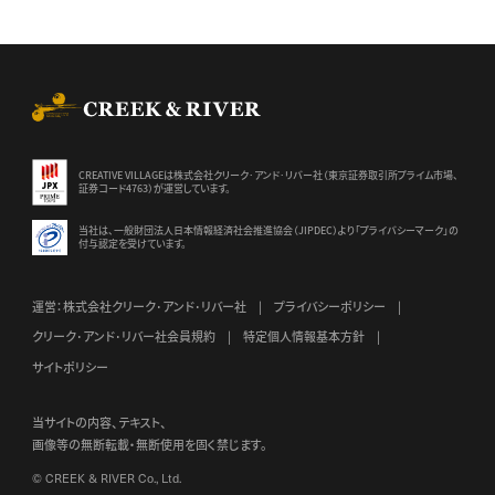
CREEK & RIVER Co., Ltd.
CREATIVE VILLAGEは株式会社クリーク･アンド･リバー社（東京証券
取引所プライム市場、
証券コード4763）が運営しています。
当社は、一般財団法人日本情報経済社会推進協会（JIPDEC）より
「プライバシーマーク」の
付与認定を受けています。
運営：株式会社クリーク･アンド･リバー社
プライバシーポリシー
クリーク･アンド･リバー社会員規約
特定個人情報基本方針
サイトポリシー
当サイトの内容、テキスト、
画像等の無断転載・無断使用を固く禁じます。
© CREEK & RIVER Co., Ltd.