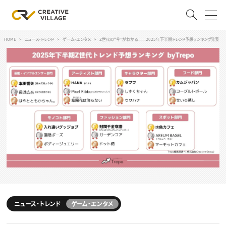
HOME
ニュース・トレンド
ゲーム・エンタメ
Z世代の“今”がわかる――2025年下半期トレンド予想ランキング発表
ACCOUNT
ログイン
会員登録
RECRUIT
クリエイター求人を探す
CREATIVE JOB求人検索
特集求人
採用説明会
転職支援サービス
CONTENTS
スキルアップしたい！
スキルアップしたい！ トップ
ニュース・トレンド
ゲーム・エンタメ
デザイン
TOP Creator’s コラム
プログラミング