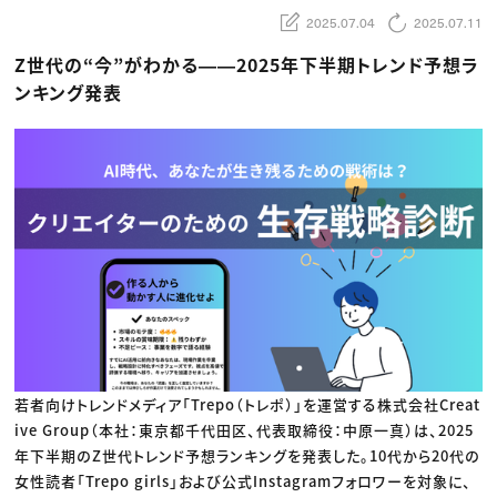
動画配信・映像制作
TOP Creator’s コラム トップ
編集・ライティング
Webクリエイター
2025.07.04
2025.07.11
セミナー
マーケティング
アプリクリエイター
ディレクション
ゲームクリエイター
Z世代の“今”がわかる――2025年下半期トレンド予想ラ
業界解説・キャリア事情
映像クリエイター
ニュース・トレンド
ンキング発表
お役立ち基礎知識
マーケッター
クリエイターインタビュー
ニュース・トレンド トップ
C＆R Magazine
Web
映像
ゲーム・エンタメ
広告
出版
CREATIVE VILLAGEからのお知らせ
プロフェッショナル×つながる×メディア
若者向けトレンドメディア「Trepo（トレポ）」を運営する株式会社Creat
ive Group（本社：東京都千代田区、代表取締役：中原一真）は、2025
年下半期のZ世代トレンド予想ランキングを発表した。10代から20代の
女性読者「Trepo girls」および公式Instagramフォロワーを対象に、