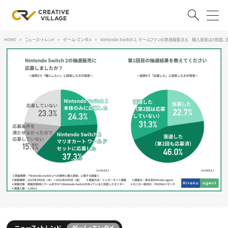
HOME
ニュース・トレンド
ゲーム・エンタメ
Nintendo Switch 2、ゲームファンの熱視線集まる 購入意欲は9割超
ACCOUNT
ログイン
会員登録
RECRUIT
クリエイター求人を探す
CREATIVE JOB求人検索
特集求人
採用説明会
転職支援サービス
CONTENTS
スキルアップしたい！
スキルアップしたい！ トップ
デザイン
TOP Creator’s コラム
プログラミング
ニュース・トレンド
ゲーム・エンタメ