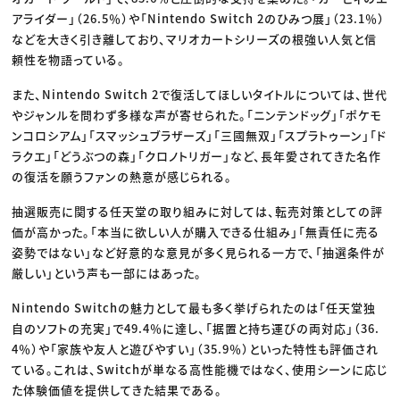
アライダー」（26.5％）や「Nintendo Switch 2のひみつ展」（23.1％）
などを大きく引き離しており、マリオカートシリーズの根強い人気と信
頼性を物語っている。
また、Nintendo Switch 2で復活してほしいタイトルについては、世代
やジャンルを問わず多様な声が寄せられた。「ニンテンドッグ」「ポケモ
ンコロシアム」「スマッシュブラザーズ」「三國無双」「スプラトゥーン」「ド
ラクエ」「どうぶつの森」「クロノトリガー」など、長年愛されてきた名作
の復活を願うファンの熱意が感じられる。
抽選販売に関する任天堂の取り組みに対しては、転売対策としての評
価が高かった。「本当に欲しい人が購入できる仕組み」「無責任に売る
姿勢ではない」など好意的な意見が多く見られる一方で、「抽選条件が
厳しい」という声も一部にはあった。
Nintendo Switchの魅力として最も多く挙げられたのは「任天堂独
自のソフトの充実」で49.4％に達し、「据置と持ち運びの両対応」（36.
4％）や「家族や友人と遊びやすい」（35.9％）といった特性も評価され
ている。これは、Switchが単なる高性能機ではなく、使用シーンに応じ
た体験価値を提供してきた結果である。