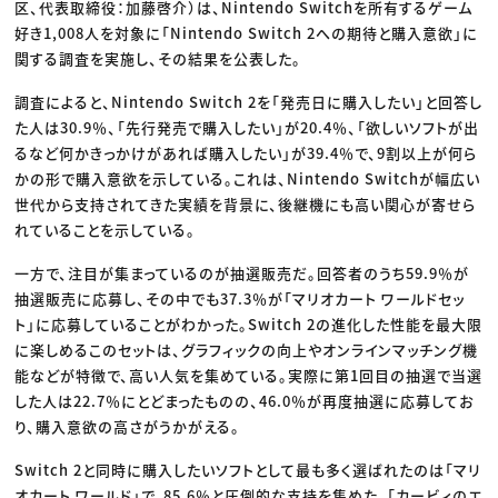
区、代表取締役：加藤啓介）は、Nintendo Switchを所有するゲーム
好き1,008人を対象に「Nintendo Switch 2への期待と購入意欲」に
関する調査を実施し、その結果を公表した。
調査によると、Nintendo Switch 2を「発売日に購入したい」と回答し
た人は30.9％、「先行発売で購入したい」が20.4％、「欲しいソフトが出
るなど何かきっかけがあれば購入したい」が39.4％で、9割以上が何ら
かの形で購入意欲を示している。これは、Nintendo Switchが幅広い
世代から支持されてきた実績を背景に、後継機にも高い関心が寄せら
れていることを示している。
一方で、注目が集まっているのが抽選販売だ。回答者のうち59.9％が
抽選販売に応募し、その中でも37.3％が「マリオカート ワールドセッ
ト」に応募していることがわかった。Switch 2の進化した性能を最大限
に楽しめるこのセットは、グラフィックの向上やオンラインマッチング機
能などが特徴で、高い人気を集めている。実際に第1回目の抽選で当選
した人は22.7％にとどまったものの、46.0％が再度抽選に応募してお
り、購入意欲の高さがうかがえる。
Switch 2と同時に購入したいソフトとして最も多く選ばれたのは「マリ
オカート ワールド」で、85.6％と圧倒的な支持を集めた。「カービィのエ