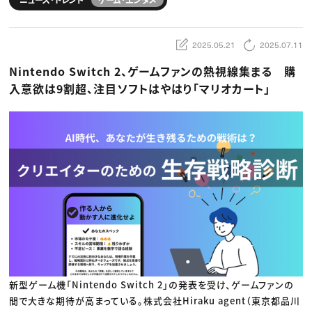
動画配信・映像制作
TOP Creator’s コラム トップ
編集・ライティング
Webクリエイター
セミナー
マーケティング
アプリクリエイター
ディレクション
ゲームクリエイター
2025.05.21
2025.07.11
業界解説・キャリア事情
映像クリエイター
ニュース・トレンド
お役立ち基礎知識
マーケッター
Nintendo Switch 2、ゲームファンの熱視線集まる 購
クリエイターインタビュー
ニュース・トレンド トップ
C＆R Magazine
Web
入意欲は9割超、注目ソフトはやはり「マリオカート」
映像
ゲーム・エンタメ
広告
出版
CREATIVE VILLAGEからのお知らせ
プロフェッショナル×つながる×メディア
新型ゲーム機「Nintendo Switch 2」の発表を受け、ゲームファンの
間で大きな期待が高まっている。株式会社Hiraku agent（東京都品川