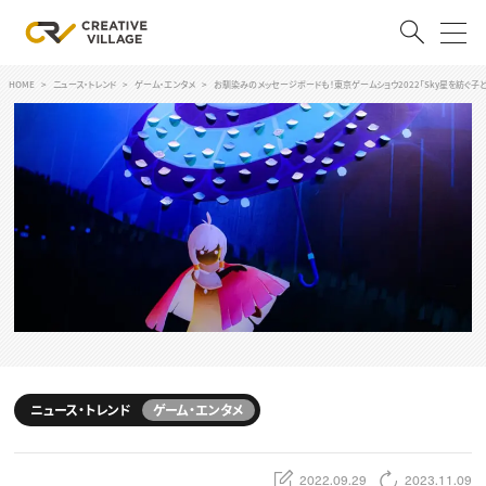
HOME
ニュース・トレンド
ゲーム・エンタメ
お馴染みのメッセージボードも！東京ゲームショウ2022「Sky星を紡ぐ子
ACCOUNT
ログイン
会員登録
RECRUIT
クリエイター求人を探す
CREATIVE JOB求人検索
特集求人
採用説明会
転職支援サービス
CONTENTS
スキルアップしたい！
ニュース・トレンド
ゲーム・エンタメ
スキルアップしたい！ トップ
デザイン
TOP Creator’s コラム
プログラミング
2022.09.29
2023.11.09