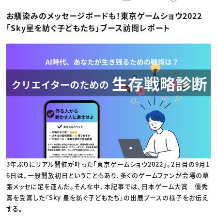
動画配信・映像制作
TOP Creator’s コラム トップ
編集・ライティング
Webクリエイター
セミナー
お馴染みのメッセージボードも！東京ゲームショウ2022
マーケティング
アプリクリエイター
ディレクション
ゲームクリエイター
「Sky星を紡ぐ子どもたち」ブース訪問レポート
業界解説・キャリア事情
映像クリエイター
ニュース・トレンド
お役立ち基礎知識
マーケッター
クリエイターインタビュー
ニュース・トレンド トップ
C＆R Magazine
Web
映像
ゲーム・エンタメ
広告
出版
CREATIVE VILLAGEからのお知らせ
プロフェッショナル×つながる×メディア
3年ぶりにリアル開催が叶った「東京ゲームショウ2022」。2日目の9月1
6日は、一般開放初日ということもあり、多くのゲームファンが会場の幕
張メッセに足を運んだ。そんな中、本記事では、日本ゲーム大賞 優秀
賞を受賞した『Sky 星を紡ぐ子どもたち』の出展ブースの様子をお伝え
する。