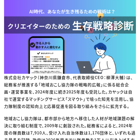
動画配信・映像制作
TOP Creator’s コラム トップ
編集・ライティング
Webクリエイター
セミナー
マーケティング
アプリクリエイター
ディレクション
ゲームクリエイター
業界解説・キャリア事情
映像クリエイター
ニュース・トレンド
お役立ち基礎知識
マーケッター
クリエイターインタビュー
ニュース・トレンド トップ
C＆R Magazine
Web
映像
ゲーム・エンタメ
広告
出版
CREATIVE VILLAGEからのお知らせ
株式会社カヤック（神奈川県鎌倉市、代表取締役CEO：柳澤大輔）は、
プロフェッショナル×つながる×メディア
総務省が推進する「地域おこし協力隊の戦略的広報」に係る総合企
画・運営事業を、2024年度に続き2025年度も受託した。カヤックは自
社で運営するマッチングサービス「スマウト」で培った知見を活用し、協
力隊制度の認知向上と応募促進を図る取り組みをさらに拡充する。
地域おこし協力隊は、都市部から地方へ移住した人材が地域課題の解
決に取り組む制度で、2009年に創設された。総務省によると、2024年
度の隊員数は7,910人、受け入れ自治体数は1,176団体と、いずれも過
去最多を記録。政府は2026年度までに隊員数を1万人に引き上げる方