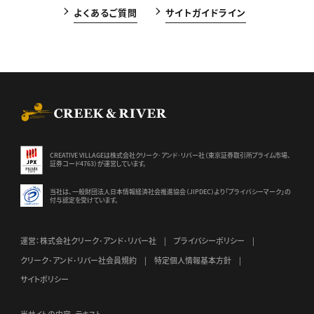
よくあるご質問
サイトガイドライン
CREEK & RIVER Co., Ltd.
CREATIVE VILLAGEは株式会社クリーク･アンド･リバー社（東京証券
取引所プライム市場、
証券コード4763）が運営しています。
当社は、一般財団法人日本情報経済社会推進協会（JIPDEC）より
「プライバシーマーク」の
付与認定を受けています。
運営：株式会社クリーク･アンド･リバー社
プライバシーポリシー
クリーク･アンド･リバー社会員規約
特定個人情報基本方針
サイトポリシー