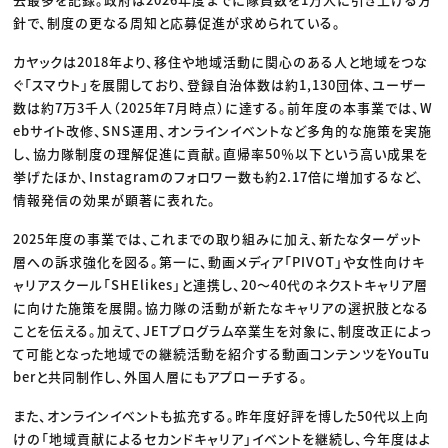
針で、制度の更なる周知と応募促進が求められている。
カヤックは2018年より、移住や地域活動に関心のある人と地域をつな
ぐ「スマウト」を展開しており、登録自治体数は約1,130団体、ユーザー
数は約7万3千人（2025年7月時点）に達する。前年度の本事業では、W
ebサイト改修、SNS運用、オンラインイベントなど多角的な施策を実施
し、協力隊制度の理解促進に貢献。直帰率50％以下という高い成果を
挙げたほか、Instagramのフォロワー数も約2.17倍に増加するなど、
情報発信の効果が顕著に表れた。
2025年度の事業では、これまでの取り組みに加え、新たなターゲット
層への訴求強化を図る。第一に、動画メディア「PIVOT」や女性向けキ
ャリアスクール「SHElikes」と連携し、20〜40代のネクストキャリア層
に向けた施策を展開。協力隊の活動が新たなキャリアの選択肢となる
ことを伝える。加えて、JETプログラム卒業生を対象に、制度改正によっ
て可能となった地域での継続活動を紹介する動画コンテンツをYouTu
berと共同制作し、外国人層にもアプローチする。
また、オンラインイベントも拡充する。昨年度好評を博した50代以上向
けの「地域貢献によるセカンドキャリア」イベントを継続し、今年度はよ