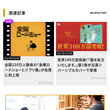
関連記事
RELATED POST
NEW
ニュース・トレンド
ニュース・トレンド
世界100万部突破！「猫を処方
全国220万人動員の「金曜ロ
いたします。」第1巻が日英リ
ードショーとジブリ展」が佐賀
バーシブルカバーで登場
に初上陸
2026.07.28
2026.08.04