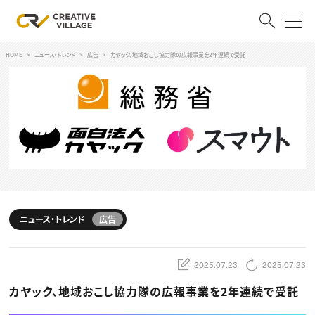
HOME
ニュース・トレンド
広告
カヤック、地域おこし協力隊の広報事業を2年連続で受託
ACCOUNT
ログイン
会員登録
RECRUIT
クリエイター求人を探す
CREATIVE JOB求人検索
特集求人
採用説明会
ニュース・トレンド
広告
転職支援サービス
CONTENTS
スキルアップしたい！
2025.07.23
2025.07.23
スキルアップしたい！ トップ
カヤック、地域おこし協力隊の広報事業を2年連続で受託
デザイン
TOP Creator’s コラム
プログラミング