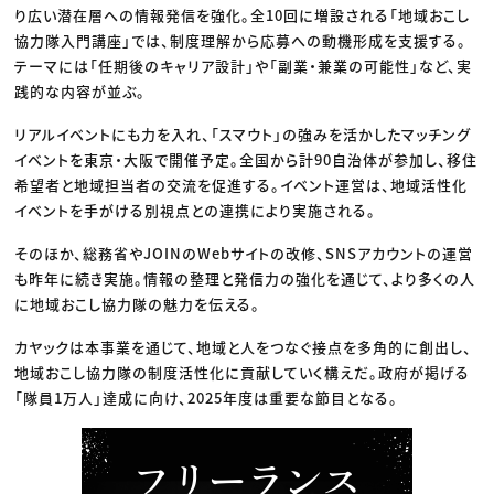
り広い潜在層への情報発信を強化。全10回に増設される「地域おこし
協力隊入門講座」では、制度理解から応募への動機形成を支援する。
テーマには「任期後のキャリア設計」や「副業・兼業の可能性」など、実
践的な内容が並ぶ。
リアルイベントにも力を入れ、「スマウト」の強みを活かしたマッチング
イベントを東京・大阪で開催予定。全国から計90自治体が参加し、移住
希望者と地域担当者の交流を促進する。イベント運営は、地域活性化
イベントを手がける別視点との連携により実施される。
そのほか、総務省やJOINのWebサイトの改修、SNSアカウントの運営
も昨年に続き実施。情報の整理と発信力の強化を通じて、より多くの人
に地域おこし協力隊の魅力を伝える。
カヤックは本事業を通じて、地域と人をつなぐ接点を多角的に創出し、
地域おこし協力隊の制度活性化に貢献していく構えだ。政府が掲げる
「隊員1万人」達成に向け、2025年度は重要な節目となる。