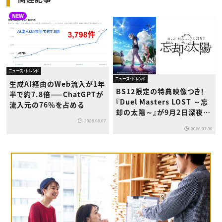
NEW
ニュース・トレンド
ニュース・トレンド
生成AI経由のWeb流入が1年
BS12限定の特典映像つき！
半で約7.8倍——ChatGPTが
『Duel Masters LOST ～忘
流入元の76％を占める
却の太陽～』が9月2日深夜か
ら放送開始
2026.08.07
2026.07.30