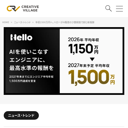
HOME
ニュース・トレンド
年収1500万円へ、ハローがAI駆使の少数精鋭で挑む新報酬
ACCOUNT
ログイン
会員登録
RECRUIT
クリエイター求人を探す
CREATIVE JOB求人検索
特集求人
採用説明会
転職支援サービス
CONTENTS
スキルアップしたい！
スキルアップしたい！ トップ
ニュース・トレンド
デザイン
TOP Creator’s コラム
プログラミング