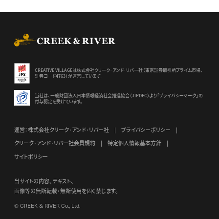
CREEK & RIVER Co., Ltd.
CREATIVE VILLAGEは株式会社クリーク･アンド･リバー社（東京証券
取引所プライム市場、
証券コード4763）が運営しています。
当社は、一般財団法人日本情報経済社会推進協会（JIPDEC）より
「プライバシーマーク」の
付与認定を受けています。
運営：株式会社クリーク･アンド･リバー社
プライバシーポリシー
クリーク･アンド･リバー社会員規約
特定個人情報基本方針
サイトポリシー
当サイトの内容、テキスト、
画像等の無断転載・無断使用を固く禁じます。
© CREEK & RIVER Co., Ltd.