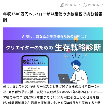
動画配信・映像制作
TOP Creator’s コラム トップ
編集・ライティング
Webクリエイター
2026.05.27
2026.05.27
セミナー
マーケティング
アプリクリエイター
ディレクション
ゲームクリエイター
年収1500万円へ、ハローがAI駆使の少数精鋭で挑む新報
業界解説・キャリア事情
映像クリエイター
ニュース・トレンド
酬
お役立ち基礎知識
マーケッター
クリエイターインタビュー
ニュース・トレンド トップ
C＆R Magazine
Web
映像
ゲーム・エンタメ
広告
出版
CREATIVE VILLAGEからのお知らせ
プロフェッショナル×つながる×メディア
AIによるレストラン予約サービスなどを展開する株式会社ハロー（本
社・東京都渋谷区、播口友紀代表取締役）は2026年5月26日、エンジニ
ア職の平均年収を2027年末までに1500万円に引き上げる目標を掲
げ、新報酬制度とAI活用支援制度の拡充を同年6月から実施すると発