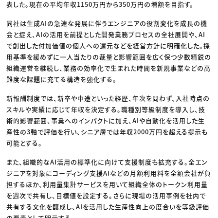
表した。現在の平均年収1150万円から350万円の増額を目指す。
同社は生成AIの急速な発展に伴うエンジニアの役割変化を成長の機
会と捉え、AIの活用を前提とした開発業務プロセスの全社展開や、AI
で創出した付加価値の個人への還元などを経営方針に明確化した。採
用基準を緩めずに一人当たりの裁量と影響範囲を広く保つ少数精鋭の
組織運営を継続し、業務の効率化で生まれた時間を新規事業などの高
難度な課題に充てる構造を強化する。
新報酬制度では、新卒や中途といった経歴、年次を問わず、入社時点の
スキルや実績に応じて年収を決定する。職種別等級制度を導入し、技
術的影響範囲、事業へのインパクトに加え、AIや自動化を活用した生
産性の3軸で評価を行い、シニア層では年収2000万円を超える提示も
可能とする。
また、組織的なAI活用の標準化に向けて支援制度も拡充する。全エン
ジニアを対象にコーディング支援AIなどの月額利用料を全額会社が負
担するほか、利用量集計サービスを用いて組織全体のトークン利用量
を週次で共有し、目標値を設定する。さらに現場の活用事例を社内で
共有する文化を醸成し、AIを活用した生産性向上の度合いを等級評価
の要素として明示する。