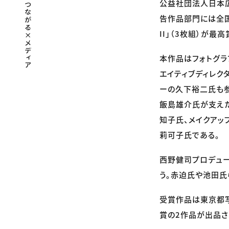
公益社団法人日本広
告作品部門には全国か
II」（3枚組）が最
本作品はフォトグラ
エイティブディレク
ーの久下裕二氏も参
飯島雄介氏が支えた
知子氏、メイクアッ
莉可子氏である。
西野健司プロデュ
う。赤迫氏や池田氏
受賞作品は東京都写
賞の2作品が出品さ