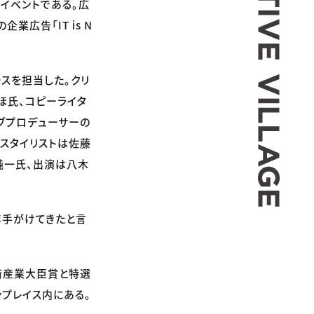
イベントである。広
広告「IT is N
スを担当した。クリ
ほ氏、コピーライタ
ブプロデューサーの
スタイリストは佐藤
口純一氏、出演は八木
年手がけてきたと言
。
済産業大臣賞と特選
ンプレイス内にある。