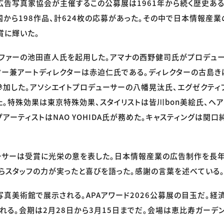
告写真家協会が主催するこの公募展は1961年から続く歴史ある
ら198作品、計624枚の応募があった。その中で日本情報産業の企業
高賞に輝いた。
ファーの池田直人氏を起用した。アマナの西野健司氏がプロデュー
ター兼アートディレクターは赤迫仁氏である。ディレクターの古島き
加した。アソシエイトプロデューサーの八幡晃汰氏、エグゼクティ
。特殊効果は東京特殊効果、スタイリストは皆川bon美絵氏、ヘア
プアーティストはNAO YOHIDA氏が務めた。キャスティングは関
ーサーは受賞に光栄の意を表した。日本情報産業の広告制作を長
らスタッフの力が実ったと喜びを語った。感謝の言葉を述べている
真美術館で展示される。APAアワード2026公募展の目玉だ。経
れる。会期は2月28日から3月15日までだ。会場は恵比寿ガーデ