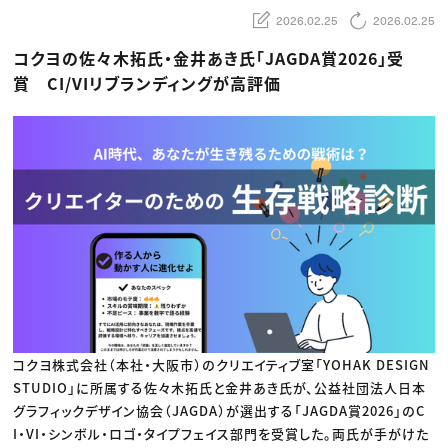
動画配信・映像制作
TOP Creator’s コラム トップ
編集・ライティング
Webクリエイター
2026.02.25
2026.02.25
セミナー
マーケティング
アプリクリエイター
ディレクション
ゲームクリエイター
コクヨの佐々木拓氏・金井あき氏「JAGDA賞2026」受
業界解説・キャリア事情
映像クリエイター
ニュース・トレンド
賞 CI/VIリブランディングが高評価
お役立ち基礎知識
マーケッター
クリエイターインタビュー
ニュース・トレンド トップ
C＆R Magazine
Web
映像
ゲーム・エンタメ
広告
出版
CREATIVE VILLAGEからのお知らせ
プロフェッショナル×つながる×メディア
コクヨ株式会社（本社・大阪市）のクリエイティブ室「YOHAK DESIGN
STUDIO」に所属する佐々木拓氏と金井あき氏が、公益社団法人日本
グラフィックデザイン協会（JAGDA）が選出する「JAGDA賞2026」のC
I・VI・シンボル・ロゴ・タイプフェイス部門を受賞した。両氏が手がけた