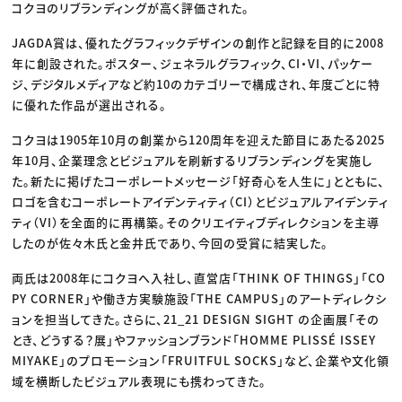
コクヨのリブランディングが高く評価された。
JAGDA賞は、優れたグラフィックデザインの創作と記録を目的に2008
年に創設された。ポスター、ジェネラルグラフィック、CI・VI、パッケー
ジ、デジタルメディアなど約10のカテゴリーで構成され、年度ごとに特
に優れた作品が選出される。
コクヨは1905年10月の創業から120周年を迎えた節目にあたる2025
年10月、企業理念とビジュアルを刷新するリブランディングを実施し
た。新たに掲げたコーポレートメッセージ「好奇心を人生に」とともに、
ロゴを含むコーポレートアイデンティティ（CI）とビジュアルアイデンティ
ティ（VI）を全面的に再構築。そのクリエイティブディレクションを主導
したのが佐々木氏と金井氏であり、今回の受賞に結実した。
両氏は2008年にコクヨへ入社し、直営店「THINK OF THINGS」「CO
PY CORNER」や働き方実験施設「THE CAMPUS」のアートディレクシ
ョンを担当してきた。さらに、21_21 DESIGN SIGHT の企画展「その
とき、どうする？展」やファッションブランド「HOMME PLISSÉ ISSEY
MIYAKE」のプロモーション「FRUITFUL SOCKS」など、企業や文化領
域を横断したビジュアル表現にも携わってきた。