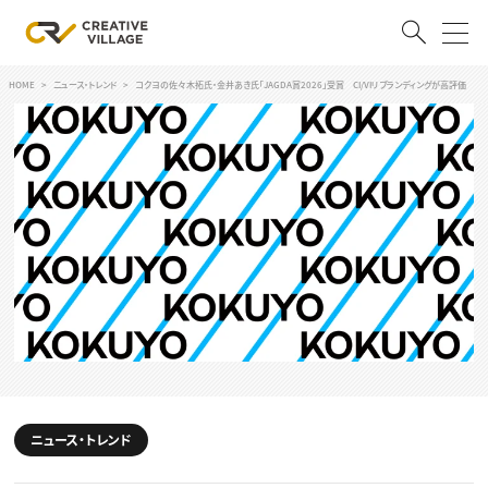
HOME
ニュース・トレンド
コクヨの佐々木拓氏・金井あき氏「JAGDA賞2026」受賞 CI/VIリブランディングが高評価
ACCOUNT
ログイン
会員登録
RECRUIT
クリエイター求人を探す
CREATIVE JOB求人検索
特集求人
採用説明会
転職支援サービス
CONTENTS
スキルアップしたい！
スキルアップしたい！ トップ
ニュース・トレンド
デザイン
TOP Creator’s コラム
プログラミング