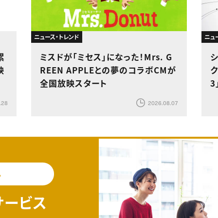
ニュース・トレンド
ニュ
累
ミスドが「ミセス」になった！Mrs. G
映
REEN APPLEとの夢のコラボCMが
ク
全国放映スタート
3
.28
2026.08.07
料
サービス