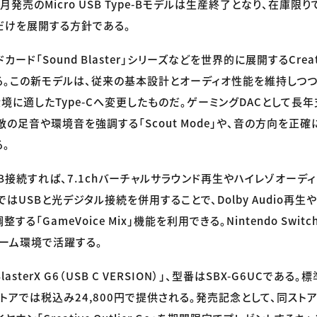
8月発売のMicro USB Type-Bモデルは生産終了となり、在庫限
ルだけを展開する方針である。
ド「Sound Blaster」シリーズなどを世界的に展開するCreative
る。この新モデルは、従来の基本設計とオーディオ性能を維持しつつ、
境に適したType-Cへ変更したものだ。ゲーミングDACとして長
敵の足音や環境音を強調する「Scout Mode」や、音の方向を正
。
とUSB接続すれば、7.1chバーチャルサラウンド再生やハイレゾオー
on 5ではUSBと光デジタル接続を併用することで、Dolby Audio
する「GameVoice Mix」機能を利用できる。Nintendo Swit
ーム環境で活躍する。
lasterX G6（USB C VERSION）」、型番はSBX-G6UCであ
トアでは税込み24,800円で提供される。発売記念として、同ストア