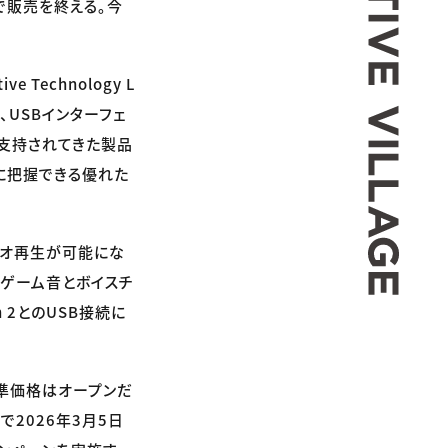
りで販売を終える。今
 Technology L
USBインターフェ
年支持されてきた製品
確に把握できる優れた
ディオ再生が可能にな
再生やゲーム音とボイスチ
ch 2とのUSB接続に
る。標準価格はオープンだ
で2026年3月5日