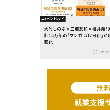
ニュース・トレンド
大竹しのぶ×三浦友和×櫻井翔！
計15万部の『マンガ ぼけ日和』が
画化
2026.07
無
就業支援