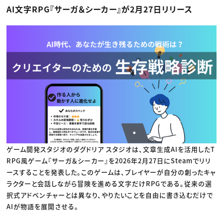
動画配信・映像制作
TOP Creator’s コラム トップ
AI文字RPG『サーガ＆シーカー』が2月27日リリース
編集・ライティング
Webクリエイター
セミナー
マーケティング
アプリクリエイター
ディレクション
ゲームクリエイター
業界解説・キャリア事情
映像クリエイター
ニュース・トレンド
お役立ち基礎知識
マーケッター
クリエイターインタビュー
ニュース・トレンド トップ
C＆R Magazine
Web
映像
ゲーム・エンタメ
広告
出版
CREATIVE VILLAGEからのお知らせ
プロフェッショナル×つながる×メディア
ゲーム開発スタジオのダグドリア スタジオは、文章生成AIを活用したT
RPG風ゲーム『サーガ＆シーカー』を2026年2月27日にSteamでリリ
ースすることを発表した。このゲームは、プレイヤーが自分の創ったキャ
ラクターと会話しながら冒険を進める文字だけRPGである。従来の選
択式アドベンチャーとは異なり、やりたいことを自由に書き込むだけで
AIが物語を展開させる。