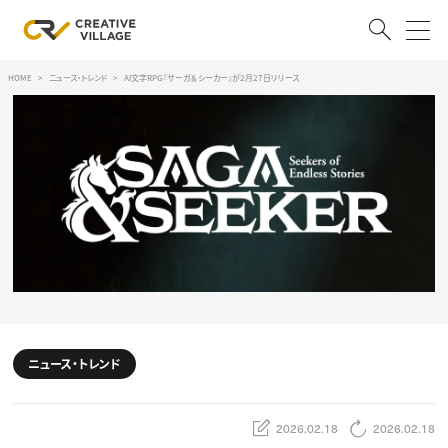
HOME
ニュース・トレンド
AI文字RPG『サーガ＆シーカー』が2月27日リリース
ACCOUNT
ログイン
会員登録
RECRUIT
クリエイター求人を探す
CREATIVE JOB求人検索
特集求人
採用説明会
転職支援サービス
CONTENTS
ニュース・トレンド
スキルアップしたい！
スキルアップしたい！ トップ
デザイン
TOP Creator’s コラム
2026.02.18
2026.02.18
プログラミング