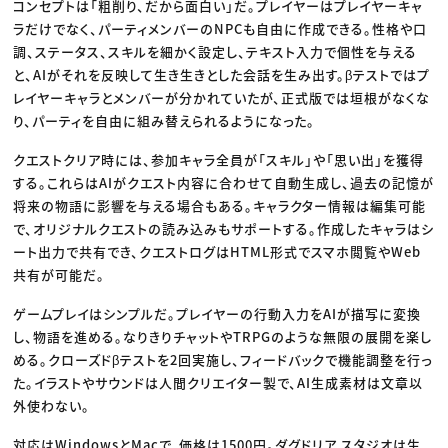
コンセプトは「粗削り、だから面白い」だ。プレイヤーはプレイヤーキャ
ラだけでなく、パーティメンバーのNPCも自由に作成できる。性格や口
調、ステータス、スキルを細かく設定し、テキスト入力で個性を与える
と、AIがそれを反映して生き生きとした会話を生み出す。βテストではプ
レイヤーキャラとメンバーが分かれていたが、正式版では垣根がなくな
り、パーティを自由に組み替えられるようになった。
クエストクリア時には、参加キャラ全員が「スキル」や「思い出」を獲得
する。これらはAIがクエスト内容に合わせて自動生成し、過去の記憶が
将来の物語に影響を与える場合もある。キャラクター情報は編集可能
で、オリジナルクエストの読み込みもサポートする。作成したキャラはシ
ート出力で共有でき、クエストログはHTML形式でスマホ閲覧やWeb
共有が可能だ。
ゲームプレイはシンプルだ。プレイヤーの行動入力をAIが描写に変換
し、物語を進める。なりきりチャットやTRPGのような無限の展開を楽し
める。クローズドβテストを2回実施し、フィードバックで機能調整を行っ
た。イラストやサウンドは人間クリエイター製で、AI生成素材は文章以
外使わない。
対応はWindowsとMacで、価格は1500円。ダグドリア スタジオは生