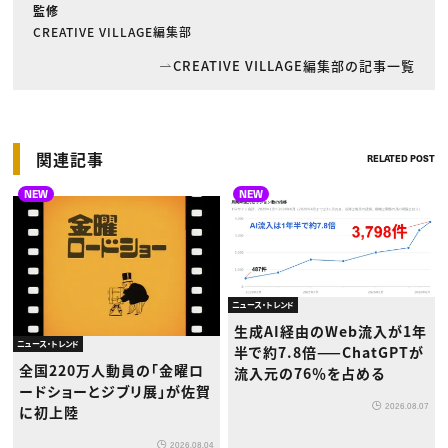
監修
CREATIVE VILLAGE編集部
CREATIVE VILLAGE編集部の記事一覧
関連記事
RELATED POST
NEW
NEW
ニュース・トレンド
生成AI経由のWeb流入が1年
ニュース・トレンド
半で約7.8倍——ChatGPTが
全国220万人動員の「金曜ロ
流入元の76％を占める
ードショーとジブリ展」が佐賀
2026.08.07
に初上陸
2026.08.04