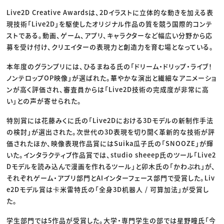
Live2D Creative Awardsは、2Dイラストに立体的な動きを加える表
現技術「Live2D」を駆使したオリジナル作品の質を競う国際的コンテ
ストである。動画、ゲーム、アプリ、キャラクターなど幅広い分野から応
募を受け付け、クリエイターの表現力と創造力を育む場となっている。
本年度のグランプリには、ひるまねる氏の「ドリーム・ドリップ・ライブ！
ノンテロップOP映像」が選ばれた。華やかな演出と繊細なアニメーショ
ンが高く評価され、審査員からは「Live2D技術の完成度が非常に高
い」との声が寄せられた。
特別賞には花藤みくに氏の「Live2Dにおける3Dモデルの新制作手法
の検討」が選出された。次世代の3D表現を切り開く革新的な技術が評
価されたほか、映像表現作品賞にはSuika瓜子氏の「SNOOZE」が輝
いた。インタラクティブ作品賞では、studio sheeep氏のツール「Live2
Dモデルを読み込んで漫画を作れるツール」と卯木氏の「かわぷれ」が、
それぞれゲーム・アプリ部門とAIインターフェース部門で受賞した。Liv
e2Dモデル賞は卡米雷特氏の「全身3D机器人 / 可算加法」が受賞し
た。
学生部門では5作品が受賞した。大学・専門学生の部では星野瞳氏「今