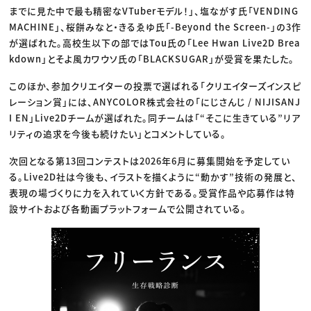
までに見た中で最も精密なVTuberモデル！」、塩ながす氏「VENDING
MACHINE」、桜餅みなと・きるゑゆ氏「-Beyond the Screen-」の3作
が選ばれた。高校生以下の部ではTou氏の「Lee Hwan Live2D Brea
kdown」とそよ風カワウソ氏の「BLACKSUGAR」が受賞を果たした。
このほか、参加クリエイターの投票で選ばれる「クリエイターズインスピ
レーション賞」には、ANYCOLOR株式会社の「にじさんじ / NIJISANJ
I EN」Live2Dチームが選ばれた。同チームは「“そこに生きている”リア
リティの追求を今後も続けたい」とコメントしている。
次回となる第13回コンテストは2026年6月に募集開始を予定してい
る。Live2D社は今後も、イラストを描くように“動かす”技術の発展と、
表現の場づくりに力を入れていく方針である。受賞作品や応募作は特
設サイトおよび各動画プラットフォームで公開されている。