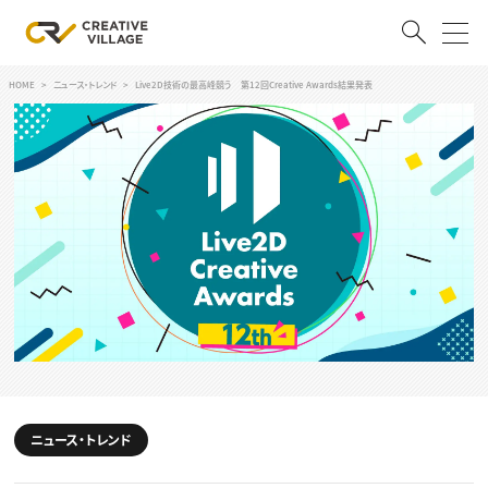
HOME
ニュース・トレンド
Live2D技術の最高峰競う 第12回Creative Awards結果発表
ACCOUNT
ログイン
会員登録
RECRUIT
クリエイター求人を探す
CREATIVE JOB求人検索
特集求人
採用説明会
転職支援サービス
CONTENTS
スキルアップしたい！
スキルアップしたい！ トップ
ニュース・トレンド
デザイン
TOP Creator’s コラム
プログラミング