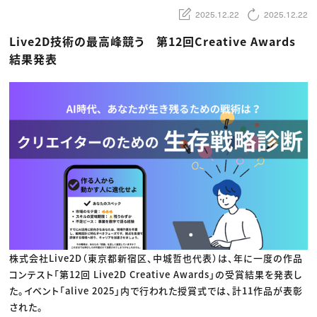
動画配信・映像制作
TOP Creator’s コラム トップ
編集・ライティング
Webクリエイター
2025.12.22
2025.12.22
セミナー
マーケティング
アプリクリエイター
ディレクション
ゲームクリエイター
Live2D技術の最高峰競う 第12回Creative Awards
業界解説・キャリア事情
映像クリエイター
ニュース・トレンド
結果発表
お役立ち基礎知識
マーケッター
クリエイターインタビュー
ニュース・トレンド トップ
C＆R Magazine
Web
映像
ゲーム・エンタメ
広告
出版
CREATIVE VILLAGEからのお知らせ
プロフェッショナル×つながる×メディア
株式会社Live2D（東京都新宿区、中城哲也代表）は、年に一度の作品
コンテスト「第12回 Live2D Creative Awards」の受賞結果を発表し
た。イベント「alive 2025」内で行われた授賞式では、計11作品が表彰
された。