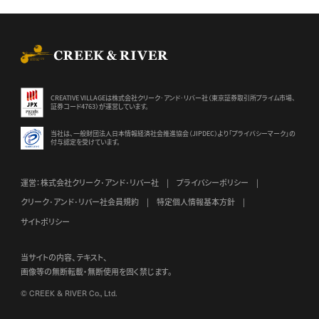
CREEK & RIVER Co., Ltd.
CREATIVE VILLAGEは株式会社クリーク･アンド･リバー社（東京証券
取引所プライム市場、
証券コード4763）が運営しています。
当社は、一般財団法人日本情報経済社会推進協会（JIPDEC）より
「プライバシーマーク」の
付与認定を受けています。
運営：株式会社クリーク･アンド･リバー社
プライバシーポリシー
クリーク･アンド･リバー社会員規約
特定個人情報基本方針
サイトポリシー
当サイトの内容、テキスト、
画像等の無断転載・無断使用を固く禁じます。
© CREEK & RIVER Co., Ltd.