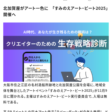
動画配信・映像制作
TOP Creator’s コラム トップ
編集・ライティング
Webクリエイター
セミナー
北加賀屋がアート一色に 「すみのえアート・ビート2025」
マーケティング
アプリクリエイター
ディレクション
ゲームクリエイター
開催へ
業界解説・キャリア事情
映像クリエイター
ニュース・トレンド
お役立ち基礎知識
マーケッター
クリエイターインタビュー
ニュース・トレンド トップ
C＆R Magazine
Web
映像
ゲーム・エンタメ
広告
出版
CREATIVE VILLAGEからのお知らせ
プロフェッショナル×つながる×メディア
大阪市住之江区の名村造船所跡地と北加賀屋公園を会場に、地域全
体を舞台としたアートイベント「すみのえアート・ビート2025」が11月9
日に開かれる。主催はすみのえアート・ビート実行委員会で、入場は無
料である。
高さ9.5メートルの巨大アート作品「ラバー・ダック」が今年も登場し、ド