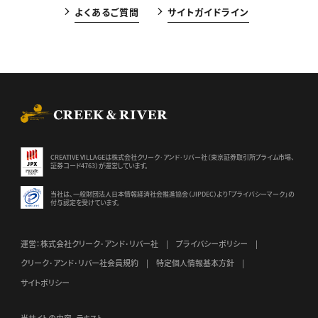
よくあるご質問
サイトガイドライン
CREEK & RIVER Co., Ltd.
CREATIVE VILLAGEは株式会社クリーク･アンド･リバー社（東京証券
取引所プライム市場、
証券コード4763）が運営しています。
当社は、一般財団法人日本情報経済社会推進協会（JIPDEC）より
「プライバシーマーク」の
付与認定を受けています。
運営：株式会社クリーク･アンド･リバー社
プライバシーポリシー
クリーク･アンド･リバー社会員規約
特定個人情報基本方針
サイトポリシー
当サイトの内容、テキスト、