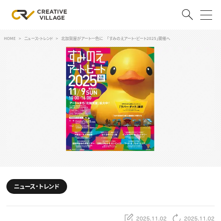
HOME
ニュース・トレンド
北加賀屋がアート一色に 「すみのえアート・ビート2025」開催へ
ACCOUNT
ログイン
会員登録
RECRUIT
クリエイター求人を探す
CREATIVE JOB求人検索
特集求人
採用説明会
転職支援サービス
CONTENTS
スキルアップしたい！
ニュース・トレンド
スキルアップしたい！ トップ
デザイン
TOP Creator’s コラム
プログラミング
2025.11.02
2025.11.02