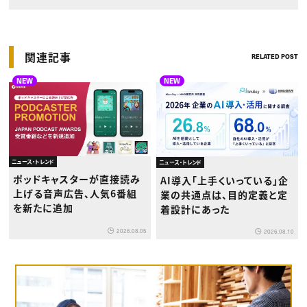
関連記事
RELATED POST
NEW
NEW
ニュース・トレンド
ニュース・トレンド
ポッドキャスターが直接読み
AI導入「上手くいっている」企
上げる音声広告、人気6番組
業の共通点は、目的定義と定
を新たに追加
着設計にあった
2026.08.05
2026.08.10