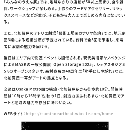
「みんなのうえん祭」では、地域ゆかりの店舗が50以上集まり、食や雑
貨、ワークショップが楽しめる。手作りのフードやアクセサリー、リラッ
クススペースなどが並び、子どもから大人まで楽しめる内容となってい
る。
また、北加賀屋のアトリエ劇場「藝術工場◉カナリヤ条約」では、地元劇
団3組による短編公演が予定されている。有料で全3回を予定し、来場
者に演劇の魅力を届ける。
当日はエリア内で関連イベントも開催される。現代美術家ヤノベケンジ
によるMASKの一般公開展「Open Storage 2025」、シェアスタジオS
SKのオープンスタジオ、森村泰昌の40周年展「勝手にしやがれ」など、
北加賀屋一帯がアートの拠点となる。
交通はOsaka Metro四つ橋線・北加賀屋駅から徒歩約10分。開催時
間は10時から16時まで。秋の1日、創造力あふれるまち・北加賀屋でア
ートと地域の魅力を存分に味わいたい。
WEBサイト：
https://suminoeartbeat.wixsite.com/home