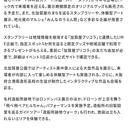
ック内で来場者を迎える。展示期間限定のオリジナルグッズも販売され
る予定だ。また、北加賀屋のまちを巡るスタンプラリーや、体験型アート
展示、地元発のマルシェ「みんなのうえん祭」など多彩な企画が用意さ
れている。
スタンプラリーは地域情報を発信する「加賀屋ブリコラ」と連携したLIN
E企画で、指定スポット5か所を巡ると限定グッズや地域店舗で利用で
きるプレゼントがもらえる。事前に「加賀屋ブリコラ」の友だち追加が必
要で、詳細はイベント3日前から公式サイトで確認できる。
北加賀屋公園ではアーティスト奥中章人による大型作品を展示し、来
場者が内部に入って楽しめる体験型アートも実施される。さらに、大阪
府立港南造形高校の生徒が制作したインタラクティブな作品も会場を
彩る。
名村造船所跡地ではロンドンバス展示のほか、ドローンが上空を舞う
「飛べ飛べアヒルちゃん」パフォーマンスを実施予定。造船所の旧製図
室を巡るガイドツアー「造船所跡地ウォーク」も行われ、普段は立ち入
れないエリアを体験できる。