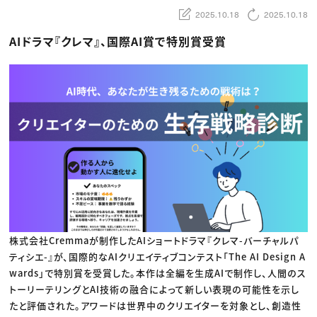
動画配信・映像制作
TOP Creator’s コラム トップ
編集・ライティング
Webクリエイター
2025.10.18
2025.10.18
セミナー
マーケティング
アプリクリエイター
ディレクション
ゲームクリエイター
AIドラマ『クレマ』、国際AI賞で特別賞受賞
業界解説・キャリア事情
映像クリエイター
ニュース・トレンド
お役立ち基礎知識
マーケッター
クリエイターインタビュー
ニュース・トレンド トップ
C＆R Magazine
Web
映像
ゲーム・エンタメ
広告
出版
CREATIVE VILLAGEからのお知らせ
プロフェッショナル×つながる×メディア
株式会社Cremmaが制作したAIショートドラマ『クレマ-バーチャルパ
ティシエ-』が、国際的なAIクリエイティブコンテスト「The AI Design A
wards」で特別賞を受賞した。本作は全編を生成AIで制作し、人間のス
トーリーテリングとAI技術の融合によって新しい表現の可能性を示し
たと評価された。アワードは世界中のクリエイターを対象とし、創造性