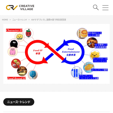
HOME
ニュース・トレンド
AIドラマ『クレマ』、国際AI賞で特別賞受賞
ACCOUNT
ログイン
会員登録
RECRUIT
クリエイター求人を探す
CREATIVE JOB求人検索
特集求人
採用説明会
転職支援サービス
CONTENTS
スキルアップしたい！
スキルアップしたい！ トップ
ニュース・トレンド
デザイン
TOP Creator’s コラム
プログラミング