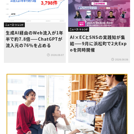
ニュース・トレンド
ニュース・トレンド
生成AI経由のWeb流入が1年
AI×ECとSNSの実践知が集
半で約7.8倍——ChatGPTが
結——9月に浜松町で2大Exp
流入元の76％を占める
oを同時開催
2026.08.07
2026.08.06