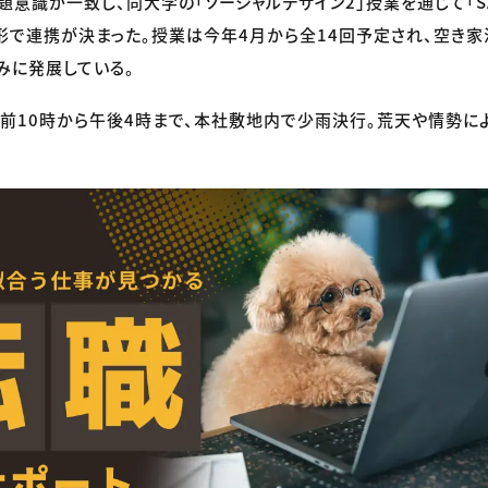
題意識が一致し、同大学の「ソーシャルデザイン2」授業を通じて「SA
形で連携が決まった。授業は今年4月から全14回予定され、空き
みに発展している。
午前10時から午後4時まで、本社敷地内で少雨決行。荒天や情勢に