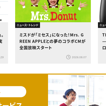
ニュース・トレンド
ニュ
」。
ミスドが「ミセス」になった！Mrs. G
実
REEN APPLEとの夢のコラボCMが
—
全国放映スタート
.29
2026.08.07
料
サービス