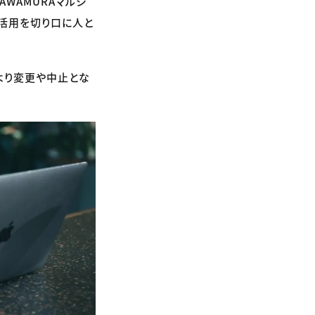
WAMURAマルシ
家活用を切り口に人と
より変更や中止とな