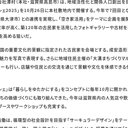
社澤村（本社・滋賀県高島市）は、地域活性化と関係人口創出を
ルシェ2025」を10月26日に本社敷地内で開催する。今年で7回目
県大津市）との連携を実現し、「空き家活用」をテーマに企画を展
率が高く、築120年の古民家を活用したフォトギャラリーや古材
を高める狙いだ。
、国の重要文化的景観に指定された古民家を会場とする。成安造
魅力を写真で表現する。さらに地域住民主催の「大溝まちづくりマ
リーも行い、店舗や住民との交流を通じて景観や文化を体感でき
マルシェ」は「暮らしをゆたかにする」をコンセプトに毎年10月に開か
まちの価値づくりにも取り組んできた。今年は滋賀県内の人気店や
ブースやワークショップも充実する。
働は、循環型の社会設計を目指す「サーキュラーデザイン」をテ