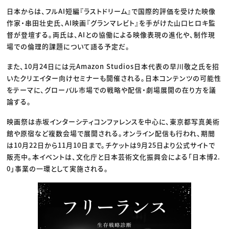
日本からは、フルAI短編『ラストドリーム』で国際的評価を受けた映像
作家・串田壮史氏、AI映画『グランマレビト』を手がけた山口ヒロキ監
督が登壇する。両氏は、AIとの協働による映像表現の進化や、制作現
場での倫理的課題について語る予定だ。
また、10月24日には元Amazon Studios日本代表の早川敬之氏を招
いたクリエイター向けセミナーも開催される。日本コンテンツの可能性
をテーマに、グローバル市場での戦略や配信・劇場展開の在り方を議
論する。
映画祭は赤坂インターシティコンファレンスを中心に、東京都写真美術
館や原宿など複数会場で展開される。オンライン配信も行われ、期間
は10月22日から11月10日まで。チケットは9月25日より公式サイトで
販売中。本イベントは、文化庁と日本芸術文化振興会による「日本博2.
0」事業の一環として実施される。