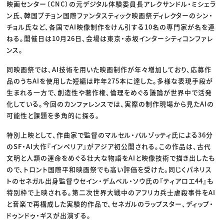
映画センター（CNC）の元デジタル体験委員長アレクサンドル・ミシェラ
ン氏、韓国プチョン国際ファンタスティック映画祭ディレクターのシン・
チョル氏など、各国でAI映像制作をけん引する10名の専門家が名を連
ねる。開催日は10月26日、会場は東京・赤坂インターシティコンファレ
ンス。
同映画祭では、AI技術を用いた映画制作が年々増加しており、応募作
品のうちAIを使用した短編は昨年275本に達した。多様な表現手段が
生まれる一方で、創造性や著作権、倫理をめぐる議論が世界中で活発
化している。今回のカンファレンスでは、実際の制作現場から見たAIの
可能性と課題を多角的に探る。
特別上映として、作曲家で監督のマルセル・バルゾッティ氏による36分
のSF・AI大作『インペリア』がアジア初公開される。この作品は、古代
文明と人類の運命をめぐる壮大な物語をAIと映像技術で描き出したも
ので、トロント国際平和映画祭でも高い評価を受けた。同じくパネリス
トのセネガル出身監督ウセイン・デムベル・ソウ氏の『ティアロエ44』も
特別枠で上映される。第二次世界大戦中のアフリカ兵士虐殺事件をAI
と音楽で再構成した実験的作品で、セネガルのラップスター、ディップ・
ドゥンドゥ・ギスが出演する。