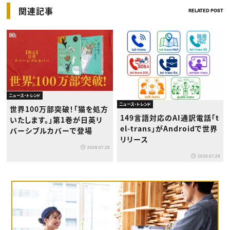
関連記事
RELATED POST
ニュース・トレンド
ニュース・トレンド
世界100万部突破！「猫を処方
149言語対応のAI通訳電話「t
いたします。」第1巻が日英リ
el-trans」がAndroidで世界
バーシブルカバーで登場
リリース
2026.07.28
2026.07.29