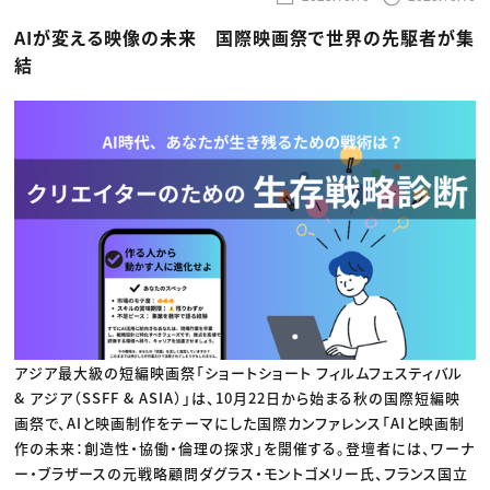
動画配信・映像制作
TOP Creator’s コラム トップ
編集・ライティング
Webクリエイター
セミナー
AIが変える映像の未来 国際映画祭で世界の先駆者が集
マーケティング
アプリクリエイター
ディレクション
ゲームクリエイター
結
業界解説・キャリア事情
映像クリエイター
ニュース・トレンド
お役立ち基礎知識
マーケッター
クリエイターインタビュー
ニュース・トレンド トップ
C＆R Magazine
Web
映像
ゲーム・エンタメ
広告
出版
CREATIVE VILLAGEからのお知らせ
プロフェッショナル×つながる×メディア
アジア最大級の短編映画祭「ショートショート フィルムフェスティバル
& アジア（SSFF & ASIA）」は、10月22日から始まる秋の国際短編映
画祭で、AIと映画制作をテーマにした国際カンファレンス「AIと映画制
作の未来：創造性・協働・倫理の探求」を開催する。登壇者には、ワーナ
ー・ブラザースの元戦略顧問ダグラス・モントゴメリー氏、フランス国立