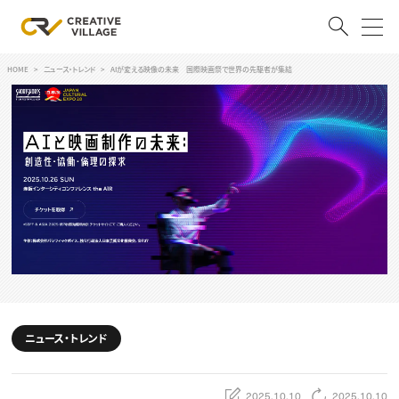
HOME
ニュース・トレンド
AIが変える映像の未来 国際映画祭で世界の先駆者が集結
ACCOUNT
ログイン
会員登録
RECRUIT
クリエイター求人を探す
CREATIVE JOB求人検索
特集求人
採用説明会
転職支援サービス
CONTENTS
スキルアップしたい！
ニュース・トレンド
スキルアップしたい！ トップ
デザイン
TOP Creator’s コラム
プログラミング
2025.10.10
2025.10.10