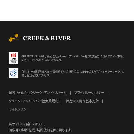
CREEK & RIVER Co., Ltd.
CREATIVE VILLAGEは株式会社クリーク･アンド･リバー社（東京証券
取引所プライム市場、
証券コード4763）が運営しています。
当社は、一般財団法人日本情報経済社会推進協会（JIPDEC）より
「プライバシーマーク」の
付与認定を受けています。
運営：株式会社クリーク･アンド･リバー社
プライバシーポリシー
クリーク･アンド･リバー社会員規約
特定個人情報基本方針
サイトポリシー
当サイトの内容、テキスト、
画像等の無断転載・無断使用を固く禁じます。