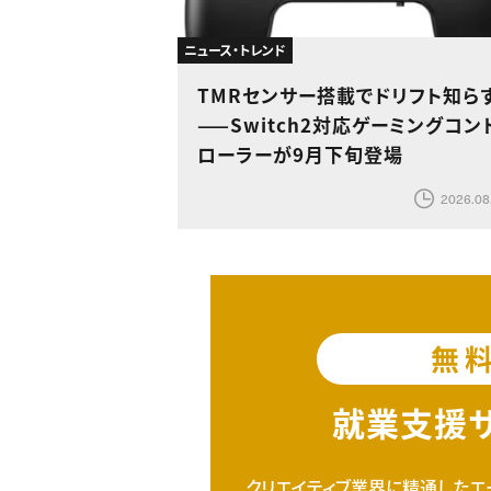
ニュース・トレンド
TMRセンサー搭載でドリフト知ら
——Switch2対応ゲーミングコン
ローラーが9月下旬登場
2026.08
無
就業支援
クリエイティブ業界に精通したエ