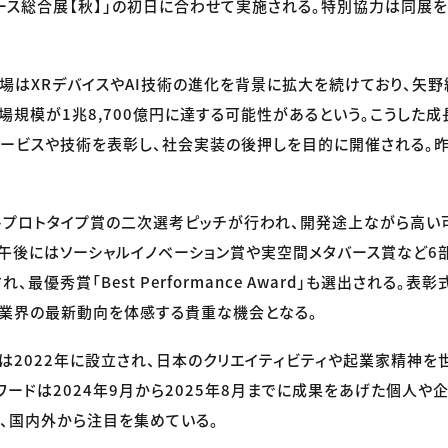
バース総合展【秋】」の初日に合わせて実施される。特別協力は同展を運
場はXRデバイスやAI技術の進化を背景に拡大を続けており、矢
市場規模が1兆8,700億円に達する可能性があるという。こうした
ービスや技術を表彰し、社会実装の後押しを目的に開催される。
トプロトタイプ賞の二次選考ピッチが行われ、開発途上ながら高い
午後にはソーシャルイノベーション賞や実空間メタバース賞など6
、最優秀賞「Best Performance Award」も選出される。
、業界の最新動向を体感する貴重な機会となる。
Japanは2022年に設立され、日本のクリエイティビティや起業家精
ワードは2024年9月から2025年8月までに成果をあげた個人や
、国内外から注目を集めている。