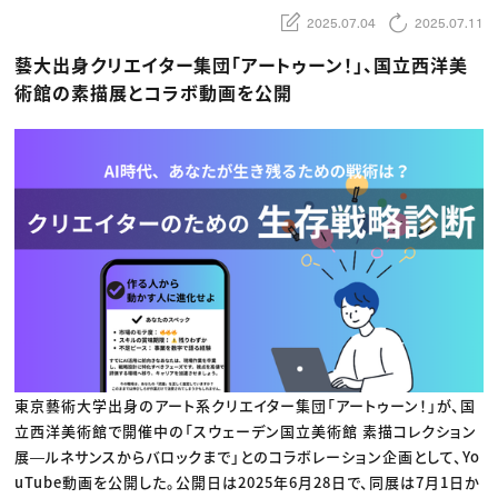
動画配信・映像制作
TOP Creator’s コラム トップ
編集・ライティング
Webクリエイター
2025.07.04
2025.07.11
セミナー
マーケティング
アプリクリエイター
ディレクション
ゲームクリエイター
藝大出身クリエイター集団「アートゥーン！」、国立西洋美
業界解説・キャリア事情
映像クリエイター
ニュース・トレンド
術館の素描展とコラボ動画を公開
お役立ち基礎知識
マーケッター
クリエイターインタビュー
ニュース・トレンド トップ
C＆R Magazine
Web
映像
ゲーム・エンタメ
広告
出版
CREATIVE VILLAGEからのお知らせ
プロフェッショナル×つながる×メディア
東京藝術大学出身のアート系クリエイター集団「アートゥーン！」が、国
立西洋美術館で開催中の「スウェーデン国立美術館 素描コレクション
展―ルネサンスからバロックまで」とのコラボレーション企画として、Yo
uTube動画を公開した。公開日は2025年6月28日で、同展は7月1日か