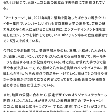
ら9月28日まで、東京・上野公園の国立西洋美術館にて開催されてい
る。
「アートゥーン！」は、2024年8月に活動を開始したばかりの若手クリエ
イター集団で、メンバーはいずれも東京藝術大学の出身者。芸術の魅
力をより多くの人に届けることを目的に、エンターテインメント性を重
視したコンテンツを制作しており、YouTubeチャンネルの登録者数はす
でに5万人を超えている。
今回のコラボ動画では、美術学部出身の林、真田、小松﨑、八木の4人
が、鉛筆、木炭、ペン、パステルといった異なる画材を用いて、同一モチ
ーフを素描する様子が記録されている。林と真田は慣れた手つきで鉛
筆や木炭を扱い、一方で小松﨑と八木は初挑戦のペンやパステルに苦
戦しながらも、独自の視点で作品を仕上げていく。画材ごとの特性や描
き手の個性が浮き彫りになる内容となっており、芸術表現の多様性を
感じさせる動画に仕上がっている。
また、動画の公開に合わせて、限定デザインのオリジナルステッカーも
制作された。これは、林が描きおろした素描展限定の「アートゥーン！」
ロゴと、展覧会公式キャラクター「すねこ（愛称：すにゃこ）」がコラボし
たもので、国立西洋美術館の展覧会特設ショップにて税込4,000円以