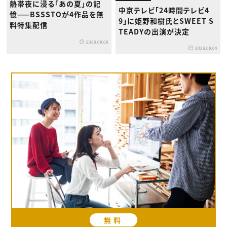
熱帯夜に浸る「あの夏」の記
中京テレビ「24時間テレビ4
憶——BSSSTOが4作品を無
9」に姫野和樹氏とSWEET S
料特集配信
TEADYの出演が決定
2026.08.06
2026.08.04
無料