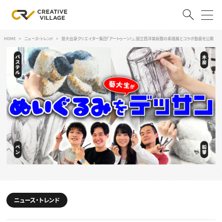
HOME
ニュース・トレンド
藝大出身クリエイター集団「アートゥーン！」、国立西洋美術館の素描展とコラボ動画を公開
ACCOUNT
ログイン
会員登録
RECRUIT
クリエイター求人を探す
CREATIVE JOB求人検索
特集求人
採用説明会
転職支援サービス
CONTENTS
スキルアップしたい！
スキルアップしたい！ トップ
ニュース・トレンド
デザイン
TOP Creator’s コラム
プログラミング