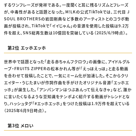
するワンフレーズが発祥である。一度聞くと耳に残るリズムとフレーズ
が、中毒性があると話題となった。M!LKの公式TikTokでは、三代目 J
SOUL BROTHERSの岩田剛典など多数のアーティストとのコラボ動
画が投稿され、TikTokで「イイじゃん」の音源を使用した投稿は9.2万
件を超え、SNS総再生数は10億回を突破している（2025/6/9時点）。
第2位 エッホエッホ
世界中で話題となった「走る赤ちゃんフクロウ」の画像に、アイドルグル
ープ・FRUITS ZIPPERの松本かれん等が「えっほえっほ」と走る動画
を合わせて投稿したことで、一気にミーム化が加速した。そこからクリ
エイター・うじたまいが作詞作曲を手がけたオリジナル音源「エッホエ
ッホ」が誕生した。「アンパンマンはつぶあんって伝えなきゃ」など、誰か
に言いたくなるような豆知識をテンポよく紹介する動画がトレンドとな
り、ハッシュタグ「#エッホエッホ」をつけた投稿は1.9万件を超えている
（2025年6月9日時点）。
第3位 メロい