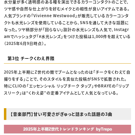
水分量が多く透明感のある瞳を演出できるカラーコンタクトのことで、
ツヤ感や自然な仕上がりを好むメイクとの相性が良いアイテムである。
人気ブランドの「Vivienne Westwood」が販売しているカラーコンタ
クトも水光レンズを使用していることから、SNSを通して大きな話題に
なった。ツヤ柄部分が「回らない」設計の水光レンズも人気で、Instagr
amでハッシュタグ「#水光レンズ」をつけた投稿は1,000件を超えている
（2025年6月9日時点）。
第3位 チークくわえ界隈
2025年上半期にZ世代の間でブームとなったのは「チークをくわえて自
撮りをする」ことで、そのスタイルを真似た投稿がSNSで拡散された。
特にCLIOの「エッセンシャル リップチーク タップ」やBRAYEの「リップ
スリーク」は“くわえ姿”の定番アイテムとして人気となっている。
【音楽部門】甘い可愛さがぎゅっと詰まった話題の3曲