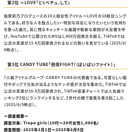
第2位 ＝LOVE「とくべチュ、して」
指原莉乃プロデュースの10人組女性アイドル＝LOVEの18枚目シング
ルである。好きな人を独占したい・特別な存在になりたいという気持ち
を歌った曲だ。耳に残るキャッチーな曲調や斬新な歌詞が大反響を呼
び、YouTubeで公開されたMVは1,400万回再生を超え、TikTokでは
公式の音源が23.4万回使用されるなどの勢いを見せている（2025/6/
9時点）。
第3位 CANDY TUNE「倍倍FIGHT!（ばいばいファイト）」
7人組アイドルグループ・CANDY TUNEの代表曲である。可愛らしい振
付やポップで元気が出るようなテンポ感が注目を集めた。TikTokでは
公式の音源が20.9万回使用され、TikTok音楽チャートでは人気曲ラ
ンキング2位にランクインするなど、Z世代の間で旋風を巻き起こした
（2025/6/9時点）。
ー調査概要ー
調査対象: Trepo girls（10代〜20代女性1,000名）
調査期間: 2025年1月1日〜2025年6月8日