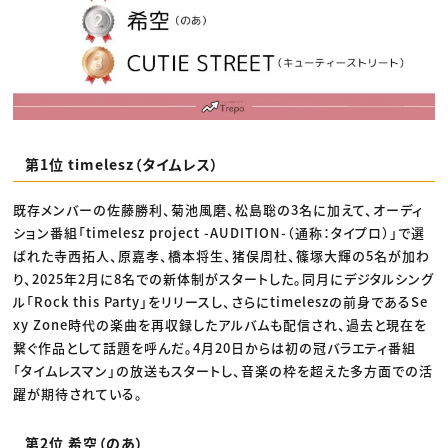
第1位 timelesz（タイムレス）
既存メンバーの佐藤勝利、菊池風磨、松島聡の3名に加えて、オーディ
ション番組「timelesz project -AUDITION-（通称：タイプロ）」で選
ばれた寺西拓人、原嘉孝、橋本将生、猪俣周杜、篠塚大輝の5名が加わ
り、2025年2月に8名での新体制がスタートした。同月にデジタルシング
ル「Rock this Party」をリリースし、さらにtimeleszの前身であるSe
xy Zone時代の楽曲を再収録したアルバムも配信され、過去と現在を
繋ぐ作品として話題を呼んだ。4月20日からは初の冠バラエティ番組
「タイムレスマン」の放送もスタートし、音楽の枠を超えた多方面での活
躍が期待されている。
第2位 希空（のあ）