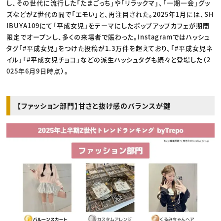
し、その世代に流行した「たまごっち」や「リラックマ」、「一期一会」グッ
ズなどがZ世代の間で「エモい」と、再注目された。2025年1月には、SH
IBUYA109にて「平成女児」をテーマにしたポップアップカフェが期間
限定でオープンし、多くの来場者で賑わった。Instagramではハッシュ
タグ「#平成女児」をつけた投稿が1.3万件を超えており、「#平成女児ネ
イル」「#平成女児チョコ」などの派生ハッシュタグも続々と登場した（2
025年6月9日時点）。
【ファッション部門】甘さと抜け感のバランスが鍵