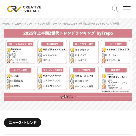
HOME
ニュース・トレンド
トレンドお届けメディアTrepo、2025年上半期のZ世代トレンドランキングを発表！
ACCOUNT
ログイン
会員登録
RECRUIT
クリエイター求人を探す
CREATIVE JOB求人検索
特集求人
採用説明会
転職支援サービス
CONTENTS
スキルアップしたい！
スキルアップしたい！ トップ
ニュース・トレンド
デザイン
TOP Creator’s コラム
プログラミング