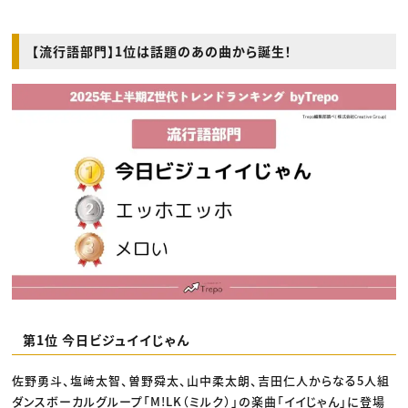
【流行語部門】1位は話題のあの曲から誕生！
第1位 今日ビジュイイじゃん
佐野勇斗、塩﨑太智、曽野舜太、山中柔太朗、吉田仁人からなる5人組
ダンスボーカルグループ「M!LK（ミルク）」の楽曲「イイじゃん」に登場