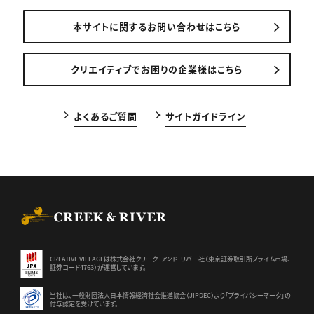
本サイトに関するお問い合わせはこちら
クリエイティブでお困りの企業様はこちら
よくあるご質問
サイトガイドライン
CREEK & RIVER Co., Ltd.
CREATIVE VILLAGEは株式会社クリーク･アンド･リバー社（東京証券
取引所プライム市場、
証券コード4763）が運営しています。
当社は、一般財団法人日本情報経済社会推進協会（JIPDEC）より
「プライバシーマーク」の
付与認定を受けています。