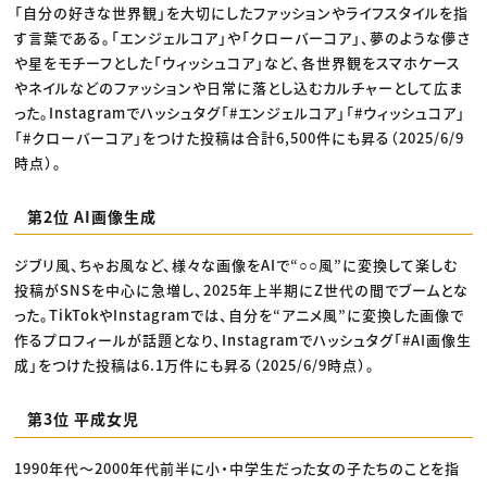
「自分の好きな世界観」を大切にしたファッションやライフスタイルを指
す言葉である。「エンジェルコア」や「クローバーコア」、夢のような儚さ
や星をモチーフとした「ウィッシュコア」など、各世界観をスマホケース
やネイルなどのファッションや日常に落とし込むカルチャーとして広ま
った。Instagramでハッシュタグ「#エンジェルコア」「#ウィッシュコア」
「#クローバーコア」をつけた投稿は合計6,500件にも昇る（2025/6/9
時点）。
第2位 AI画像生成
ジブリ風、ちゃお風など、様々な画像をAIで“○○風”に変換して楽しむ
投稿がSNSを中心に急増し、2025年上半期にZ世代の間でブームとな
った。TikTokやInstagramでは、自分を“アニメ風”に変換した画像で
作るプロフィールが話題となり、Instagramでハッシュタグ「#AI画像生
成」をつけた投稿は6.1万件にも昇る（2025/6/9時点）。
第3位 平成女児
1990年代〜2000年代前半に小・中学生だった女の子たちのことを指