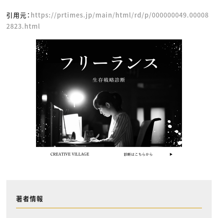
引用元：
https://prtimes.jp/main/html/rd/p/000000049.00008
2823.html
著者情報