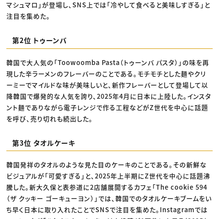
マシュマロ」が登場し、SNS上では「冷やして食べると美味しすぎる」と
注目を集めた。
第2位 トゥーンバ
韓国で大人気の「Toowoomba Pasta（トゥーンバ パスタ）」の味を再
現した辛ラーメンのフレーバーのことである。モチモチとした麺やクリ
ーミーでマイルドな味が美味しいと、新作フレーバーとして登場して以
降韓国で爆発的な人気を誇り、2025年4月に日本に上陸した。インスタ
ント麺でありながら電子レンジで作る工程などがZ世代を中心に話題
を呼び、売り切れも続出した。
第3位 タオルケーキ
韓国発祥のタオルのような見た目のケーキのことである。その新鮮な
ビジュアルが「可愛すぎる」と、2025年上半期にZ世代を中心に話題沸
騰した。新大久保と表参道に2店舗展開するカフェ「The cookie 594
（ザ クッキー ゴーキューヨン）」では、韓国でのタオルケーキブームをい
ち早く日本に取り入れたことでSNSで注目を集めた。Instagramでは