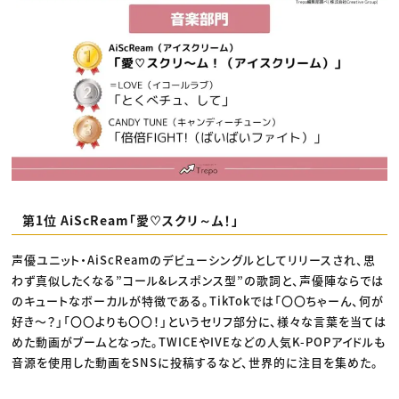
第1位 AiScReam「愛♡スクリ～ム！」
声優ユニット・AiScReamのデビューシングルとしてリリースされ、思
わず真似したくなる”コール&レスポンス型”の歌詞と、声優陣ならでは
のキュートなボーカルが特徴である。TikTokでは「〇〇ちゃーん、何が
好き〜？」「〇〇よりも〇〇！」というセリフ部分に、様々な言葉を当ては
めた動画がブームとなった。TWICEやIVEなどの人気K-POPアイドルも
音源を使用した動画をSNSに投稿するなど、世界的に注目を集めた。