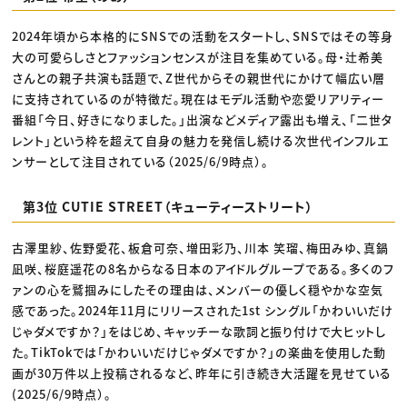
2024年頃から本格的にSNSでの活動をスタートし、SNSではその等身
大の可愛らしさとファッションセンスが注目を集めている。母・辻希美
さんとの親子共演も話題で、Z世代からその親世代にかけて幅広い層
に支持されているのが特徴だ。現在はモデル活動や恋愛リアリティー
番組「今日、好きになりました。」出演などメディア露出も増え、「二世タ
レント」という枠を超えて自身の魅力を発信し続ける次世代インフルエ
ンサーとして注目されている（2025/6/9時点）。
第3位 CUTIE STREET（キューティーストリート）
古澤里紗、佐野愛花、板倉可奈、増田彩乃、川本 笑瑠、梅田みゆ、真鍋
凪咲、桜庭遥花の8名からなる日本のアイドルグループである。多くのフ
ァンの心を鷲掴みにしたその理由は、メンバーの優しく穏やかな空気
感であった。2024年11月にリリースされた1st シングル「かわいいだけ
じゃダメですか？」をはじめ、キャッチーな歌詞と振り付けで大ヒットし
た。TikTokでは「かわいいだけじゃダメですか？」の楽曲を使用した動
画が30万件以上投稿されるなど、昨年に引き続き大活躍を見せている
(2025/6/9時点）。