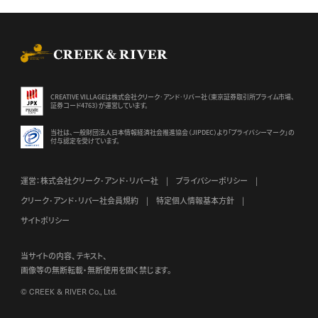
CREEK & RIVER Co., Ltd.
CREATIVE VILLAGEは株式会社クリーク･アンド･リバー社（東京証券
取引所プライム市場、
証券コード4763）が運営しています。
当社は、一般財団法人日本情報経済社会推進協会（JIPDEC）より
「プライバシーマーク」の
付与認定を受けています。
運営：株式会社クリーク･アンド･リバー社
プライバシーポリシー
クリーク･アンド･リバー社会員規約
特定個人情報基本方針
サイトポリシー
当サイトの内容、テキスト、
画像等の無断転載・無断使用を固く禁じます。
© CREEK & RIVER Co., Ltd.