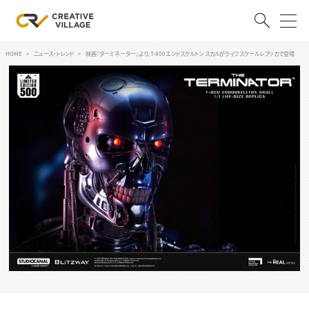
HOME
ニュース・トレンド
映画『ターミネーター』より、T-800エンドスケルトン スカルがライフスケールレプリカで登場
ACCOUNT
ログイン
会員登録
RECRUIT
クリエイター求人を探す
CREATIVE JOB求人検索
特集求人
採用説明会
転職支援サービス
CONTENTS
スキルアップしたい！
スキルアップしたい！ トップ
デザイン
TOP Creator’s コラム
プログラミング