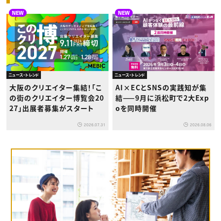
NEW
NEW
ニュース・トレンド
ニュース・トレンド
大阪のクリエイター集結！「こ
AI×ECとSNSの実践知が集
の街のクリエイター博覧会20
結——9月に浜松町で2大Exp
27」出展者募集がスタート
oを同時開催
2026.07.31
2026.08.06