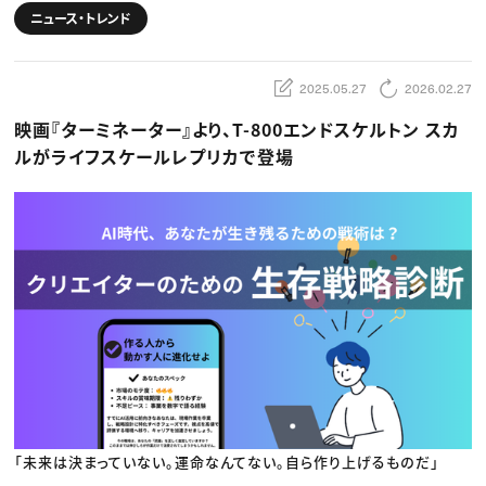
動画配信・映像制作
TOP Creator’s コラム トップ
ニュース・トレンド
編集・ライティング
Webクリエイター
セミナー
マーケティング
アプリクリエイター
ディレクション
ゲームクリエイター
業界解説・キャリア事情
映像クリエイター
ニュース・トレンド
お役立ち基礎知識
2025.05.27
2026.02.27
マーケッター
クリエイターインタビュー
ニュース・トレンド トップ
映画『ターミネーター』より、T-800エンドスケルトン スカ
C＆R Magazine
Web
映像
ルがライフスケールレプリカで登場
ゲーム・エンタメ
広告
出版
CREATIVE VILLAGEからのお知らせ
プロフェッショナル×つながる×メディア
「未来は決まっていない。運命なんてない。自ら作り上げるものだ」