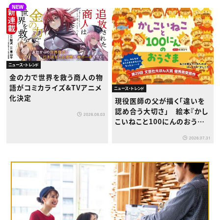
NEW
ニュース・トレンド
金の力で世界を救う商人の物
語がコミカライズ&TVアニメ
ニュース・トレンド
化決定
現役医師の父が描く「違いを
認め合う大切さ」 絵本『かし
2026.08.03
こいねこと100にんのおうさ
ま』が8月1日発売
2026.07.31