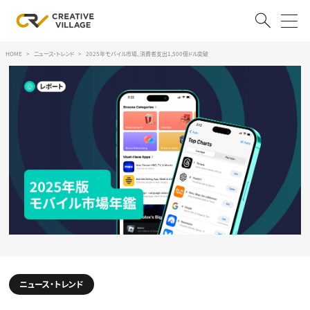
HOME
ニュース・トレンド
2025年モバイル市場、消費者支出1,500億ドル突破
ACCOUNT
ログイン
会員登録
RECRUIT
クリエイター求人を探す
CREATIVE JOB求人検索
特集求人
採用説明会
転職支援サービス
CONTENTS
スキルアップしたい！
スキルアップしたい！ トップ
ニュース・トレンド
デザイン
TOP Creator’s コラム
プログラミング