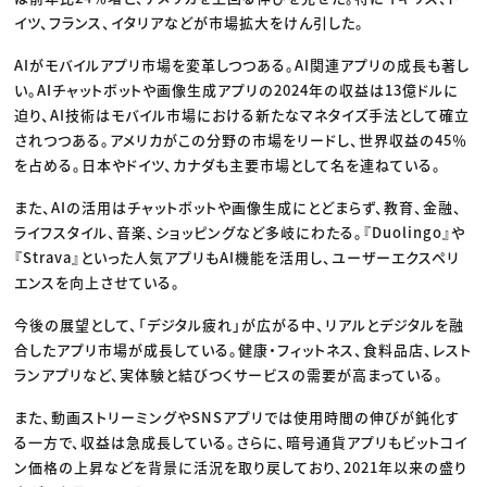
イツ、フランス、イタリアなどが市場拡大をけん引した。
AIがモバイルアプリ市場を変革しつつある。AI関連アプリの成長も著し
い。AIチャットボットや画像生成アプリの2024年の収益は13億ドルに
迫り、AI技術はモバイル市場における新たなマネタイズ手法として確立
されつつある。アメリカがこの分野の市場をリードし、世界収益の45％
を占める。日本やドイツ、カナダも主要市場として名を連ねている。
また、AIの活用はチャットボットや画像生成にとどまらず、教育、金融、
ライフスタイル、音楽、ショッピングなど多岐にわたる。『Duolingo』や
『Strava』といった人気アプリもAI機能を活用し、ユーザーエクスペリ
エンスを向上させている。
今後の展望として、「デジタル疲れ」が広がる中、リアルとデジタルを融
合したアプリ市場が成長している。健康・フィットネス、食料品店、レスト
ランアプリなど、実体験と結びつくサービスの需要が高まっている。
また、動画ストリーミングやSNSアプリでは使用時間の伸びが鈍化す
る一方で、収益は急成長している。さらに、暗号通貨アプリもビットコイ
ン価格の上昇などを背景に活況を取り戻しており、2021年以来の盛り