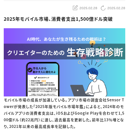
動画配信・映像制作
TOP Creator’s コラム トップ
編集・ライティング
Webクリエイター
セミナー
2025.02.28
2025.02.28
マーケティング
アプリクリエイター
ディレクション
ゲームクリエイター
2025年モバイル市場、消費者支出1,500億ドル突破
業界解説・キャリア事情
映像クリエイター
ニュース・トレンド
お役立ち基礎知識
マーケッター
クリエイターインタビュー
ニュース・トレンド トップ
C＆R Magazine
Web
映像
ゲーム・エンタメ
広告
出版
CREATIVE VILLAGEからのお知らせ
プロフェッショナル×つながる×メディア
モバイル市場の成長が加速している。アプリ市場の調査会社Sensor T
owerが発表した「2025年版モバイル市場年鑑」によると、2024年のモ
バイルアプリの消費者支出は、iOSおよびGoogle Playを合わせて1,5
00億ドル（約22兆円）に達し、過去最高を更新した。前年比13％増とな
り、2021年以来の最高成長率を記録した。