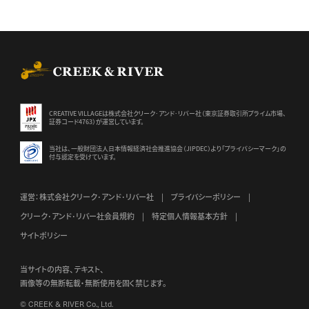
CREEK & RIVER Co., Ltd.
CREATIVE VILLAGEは株式会社クリーク･アンド･リバー社（東京証券
取引所プライム市場、
証券コード4763）が運営しています。
当社は、一般財団法人日本情報経済社会推進協会（JIPDEC）より
「プライバシーマーク」の
付与認定を受けています。
運営：株式会社クリーク･アンド･リバー社
プライバシーポリシー
クリーク･アンド･リバー社会員規約
特定個人情報基本方針
サイトポリシー
当サイトの内容、テキスト、
画像等の無断転載・無断使用を固く禁じます。
© CREEK & RIVER Co., Ltd.