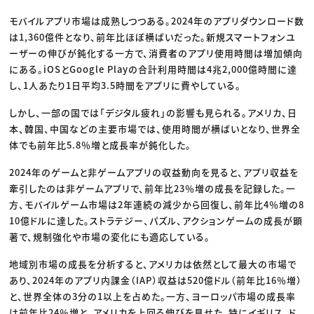
モバイルアプリ市場は成熟しつつある。2024年のアプリダウンロード数
は1,360億件となり、前年比ほぼ横ばいだった。新規スマートフォンユ
ーザーの伸びが鈍化する一方で、消費者のアプリ使用時間は増加傾向
にある。iOSとGoogle Playの合計利用時間は4兆2,000億時間に達
し、1人あたり1日平均3.5時間をアプリに費やしている。
しかし、一部の国では「デジタル疲れ」の影響も見られる。アメリカ、日
本、韓国、中国などの主要市場では、使用時間が横ばいとなり、世界全
体でも前年比5.8％増と成長率が鈍化した。
2024年のゲームと非ゲームアプリの収益動向を見ると、アプリ収益を
牽引したのは非ゲームアプリで、前年比23％増の成長を記録した。一
方、モバイルゲーム市場は2年連続の減少から回復し、前年比4％増の8
10億ドルに達した。ストラテジー、パズル、アクションゲームの成長が顕
著で、規制強化や市場の変化にも適応している。
地域別市場の成長を分析すると、アメリカは依然として最大の市場で
あり、2024年のアプリ内課金（IAP）収益は520億ドル（前年比16％増）
と、世界全体の3分の1以上を占めた。一方、ヨーロッパ市場の成長率
は前年比24％増と、アメリカを上回る伸びを見せた。特にイギリス、ド