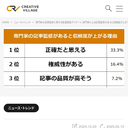
HOME
ニュース・トレンド
専門家の記事監修に関する意識調査アンケート。専門家による記事監修があると信頼度が上がる
ACCOUNT
ログイン
会員登録
RECRUIT
クリエイター求人を探す
CREATIVE JOB求人検索
特集求人
採用説明会
転職支援サービス
CONTENTS
スキルアップしたい！
ニュース・トレンド
スキルアップしたい！ トップ
デザイン
TOP Creator’s コラム
プログラミング
2024.12.20
2025.02.10