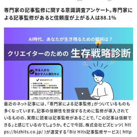
動画配信・映像制作
TOP Creator’s コラム トップ
編集・ライティング
Webクリエイター
セミナー
専門家の記事監修に関する意識調査アンケート。専門家に
マーケティング
アプリクリエイター
ディレクション
ゲームクリエイター
よる記事監修があると信頼度が上がる人は88.1％
業界解説・キャリア事情
映像クリエイター
ニュース・トレンド
お役立ち基礎知識
マーケッター
クリエイターインタビュー
ニュース・トレンド トップ
C＆R Magazine
Web
映像
ゲーム・エンタメ
広告
出版
CREATIVE VILLAGEからのお知らせ
プロフェッショナル×つながる×メディア
最近のネット記事には、「専門家による記事監修」がついているものも
多くなっています。記事の信頼性を担保するために監修が導入されて
いるものの、実際に読者は記事監修があることで、「この記事は信頼で
きる」と感じているのでしょうか。そこで今回、株式会社ビズヒッツ( htt
ps://bizhits.co.jp/ )が運営する「Biz Hits記事監修サービス( http