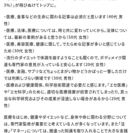
3％）」が飛びぬけてトップに。
・医療、食事などの生命に関わる記事は必須だと思います（40代 男
性）
・医療、法律。医療については、時と共に変わっていくから。法律につい
ては、最新の事例があると思うから（50代 女性）
・医療、美容医療、健康に関して。でたらめな記事が多いと感じている
ため（30代 女性）
・流行のダイエットで体調を崩すようなことも聞くので、ボディメイク関
連も専門家の意見が入っていると安心します（20代 女性）
・医療、金融、サプリなどちょっとまがい物かどうかぱっと一瞥しただけ
では判断しづらい領域です（30代 男性）
・医療および健康関係、科学技術関連で必要だと感じます。「エセ医療」
や「エセ科学」のために、適切な医療措置が妨害されてしまったり、真っ
当な科学研究およびその成果が浸透しない場合があるから（20代 男
性）
医療をはじめ、健康やダイエットなど、身体や命に関わる分野について
は、専門家監修が重要だと考えている人が多くなっています。また「法
律」「マネー」については、間違った知識を取り入れることで大きな金銭