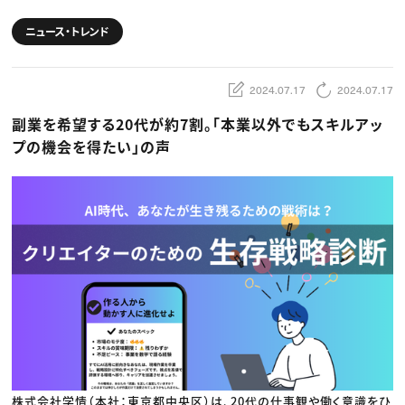
動画配信・映像制作
TOP Creator’s コラム トップ
編集・ライティング
Webクリエイター
セミナー
マーケティング
ニュース・トレンド
アプリクリエイター
ディレクション
ゲームクリエイター
業界解説・キャリア事情
映像クリエイター
ニュース・トレンド
お役立ち基礎知識
マーケッター
2024.07.17
2024.07.17
クリエイターインタビュー
ニュース・トレンド トップ
C＆R Magazine
Web
副業を希望する20代が約7割。「本業以外でもスキルアッ
映像
ゲーム・エンタメ
プの機会を得たい」の声
広告
出版
CREATIVE VILLAGEからのお知らせ
プロフェッショナル×つながる×メディア
株式会社学情（本社：東京都中央区）は、20代の仕事観や働く意識をひ