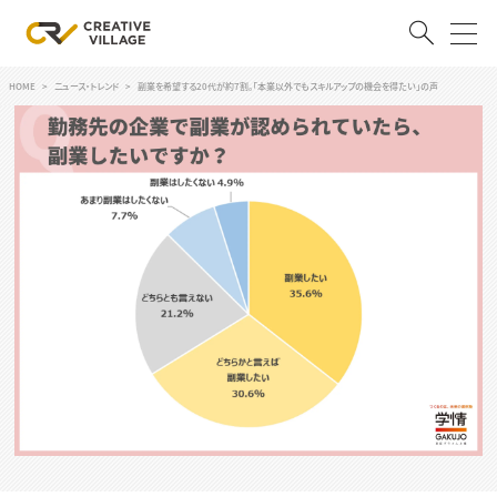
HOME
ニュース・トレンド
副業を希望する20代が約7割。「本業以外でもスキルアップの機会を得たい」の声
ACCOUNT
ログイン
会員登録
RECRUIT
クリエイター求人を探す
CREATIVE JOB求人検索
特集求人
採用説明会
転職支援サービス
CONTENTS
スキルアップしたい！
スキルアップしたい！ トップ
デザイン
TOP Creator’s コラム
プログラミング