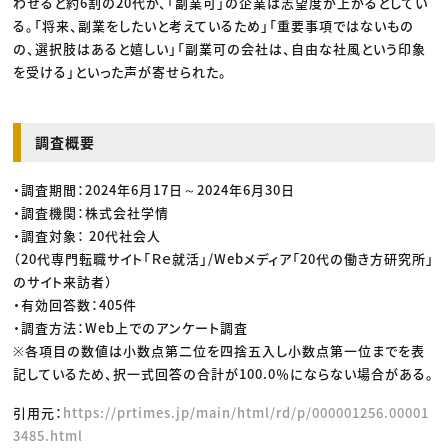
わせると約6割の20代が、「副業可」の企業は志望度が上がるとしてい
る。「将来、副業をしたいと考えているため」「重要事項ではないもの
の、選択肢はあると嬉しい」「副業可の会社は、自由な社風という印象
を受ける」といった声が寄せられた。
調査概要
・調査期間：2024年6月17日～2024年6月30日
・調査機関：株式会社学情
・調査対象： 20代社会人
（20代専門転職サイト「Ｒｅ就活」/Webメディア「20代の働き方研究所」
のサイト来訪者）
・有効回答数：405件
・調査方法：Web上でのアンケート調査
※各項目の数値は小数点第二位を四捨五入し小数点第一位までを表
記しているため、択一式回答の合計が100.0％にならない場合がある。
引用元：
https://prtimes.jp/main/html/rd/p/000001256.00001
3485.html