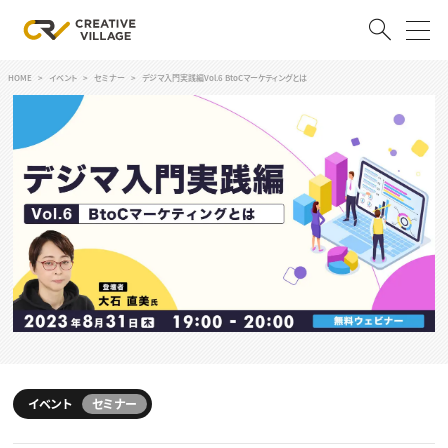
HOME
イベント
セミナー
デジマ入門実践編Vol.6 BtoCマーケティングとは
ACCOUNT
ログイン
会員登録
RECRUIT
クリエイター求人を探す
CREATIVE JOB求人検索
特集求人
採用説明会
転職支援サービス
CONTENTS
スキルアップしたい！
スキルアップしたい！ トップ
イベント
セミナー
デザイン
TOP Creator’s コラム
プログラミング