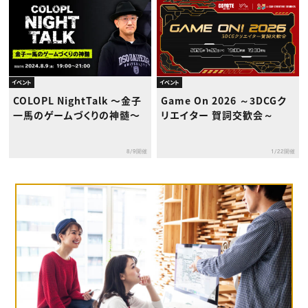
イベント
イベント
COLOPL NightTalk 〜金子
Game On 2026 ～3DCGク
一馬のゲームづくりの神髄〜
リエイター 賀詞交歓会～
8/9開催
1/22開催