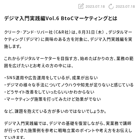
動画配信・映像制作
TOP Creator’s コラム トップ
編集・ライティング
Webクリエイター
2023.07.18
2023.07.18
セミナー
マーケティング
アプリクリエイター
ディレクション
ゲームクリエイター
デジマ入門実践編Vol.6 BtoCマーケティングとは
業界解説・キャリア事情
映像クリエイター
ニュース・トレンド
お役立ち基礎知識
マーケッター
クリエイターインタビュー
クリーク･アンド･リバー社（C&R社）は、８月31日（木） 、デジタルマー
ニュース・トレンド トップ
C＆R Magazine
Web
ケティング（デジマ）に興味のある方を対象に、デジマ入門実践編を実
映像
施します。
ゲーム・エンタメ
広告
出版
これからデジタルマーケターを目指す方、始めたばかりの方、業務の範
CREATIVE VILLAGEからのお知らせ
囲を広げたいとお考えの方の中には、
・SNS運用や広告運用をしているが、成果が出ない
プロフェッショナル×つながる×メディア
・デジマの様々な手法についてノウハウや知見が足りないと感じている
・どうサイト改善をしていったらいいかわからない
・マーケティング施策を打ってみたけど効果がでない
など、課題を抱えている方が多いのではないでしょうか。
デジマ入門実践編では、デジマの基礎を復習しながら、実業務で講師
が行ってきた施策例を参考に戦略立案のポイントや考え方をお伝えし
ていきます。