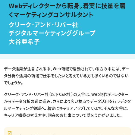
動画配信・映像制作
TOP Creator’s コラム トップ
Webディレクターから転身。着実に技量を磨
編集・ライティング
Webクリエイター
セミナー
マーケティング
アプリクリエイター
くマーケティングコンサルタント
ディレクション
ゲームクリエイター
業界解説・キャリア事情
映像クリエイター
ニュース・トレンド
クリーク･アンド･リバー社
お役立ち基礎知識
マーケッター
クリエイターインタビュー
デジタルマーケティンググループ
ニュース・トレンド トップ
C＆R Magazine
Web
大谷亜希子
映像
ゲーム・エンタメ
広告
出版
CREATIVE VILLAGEからのお知らせ
データ活用が注目される中、Web領域で活動されている方の中には、デー
タ分析や活用の領域で仕事をしたいと考えている方も多くいるのではない
プロフェッショナル×つながる×メディア
でしょうか。
クリーク･アンド･リバー社（以下C&R社）の大谷は、Web制作ディレクター
からデータ分析の道に進み、さらにより広い視点でデータ活用を行うデジタ
ルマーケティング領域へ、着実にキャリアアップしています。そんな大谷に、
キャリア構築の考え方や、現在のお仕事について話をうかがいました。