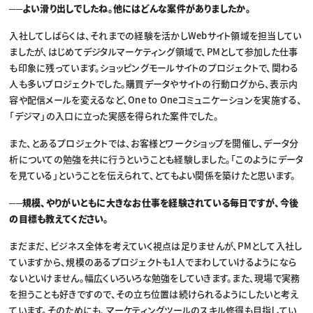
──よい滑り出しでしたね。他にはどんな案件がありましたか。
入社してしばらくは、それまでの経験を活かしWebサイト領域を担当してい
ましたが、はじめてデジタルマーケティング領域で、PMとして参加した仕事
も印象に残っています。ショッピングモールサイトのプロジェクトで、関わる
人も多いプロジェクトでした。購買データやサイトの行動ログから、表示内
容や配信メールを変えるなど、One to Oneコミュニケーションを実施する、
「デジマ」の入口に立った実感を得られた案件でした。
また、とあるプロジェクトでは、お客様とワークショップを開催し、データ分
析についての勉強を共に行うということも経験しました。「このようにデータ
を見ている」ということを伝えられて、とてもよい関係を築けたと思います。
──規模、やりがいともに大きなお仕事を経験されている毎日ですが、今後
の目標も教えてください。
まだまだ、ビジネス全体を考えていく視点は足りませんが、PMとして入社し
ていますから、規模のあるプロジェクトも1人でまわしていけるようになら
ないといけません。幅広くいろいろな勉強をしていきます。また、現場で実務
を担うことも好きですので、その立ち位置は続けられるようにしたいと考え
ています。そのためにも、マーケティングツールのスキル修得も目指してい