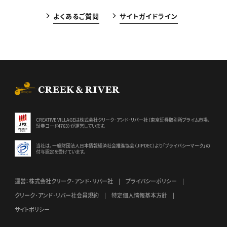
よくあるご質問
サイトガイドライン
CREEK & RIVER Co., Ltd.
CREATIVE VILLAGEは株式会社クリーク･アンド･リバー社（東京証券
取引所プライム市場、
証券コード4763）が運営しています。
当社は、一般財団法人日本情報経済社会推進協会（JIPDEC）より
「プライバシーマーク」の
付与認定を受けています。
運営：株式会社クリーク･アンド･リバー社
プライバシーポリシー
クリーク･アンド･リバー社会員規約
特定個人情報基本方針
サイトポリシー