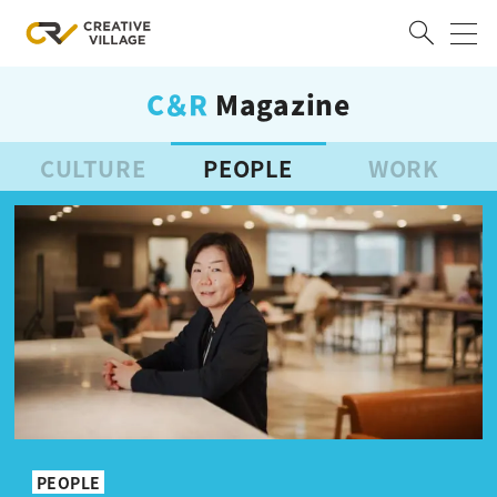
C＆R
Magazine
ACCOUNT
ログイン
会員登録
CULTURE
PEOPLE
WORK
RECRUIT
クリエイター求人を探す
CREATIVE JOB求人検索
特集求人
採用説明会
転職支援サービス
CONTENTS
スキルアップしたい！
スキルアップしたい！ トップ
デザイン
TOP Creator’s コラム
プログラミング
PEOPLE