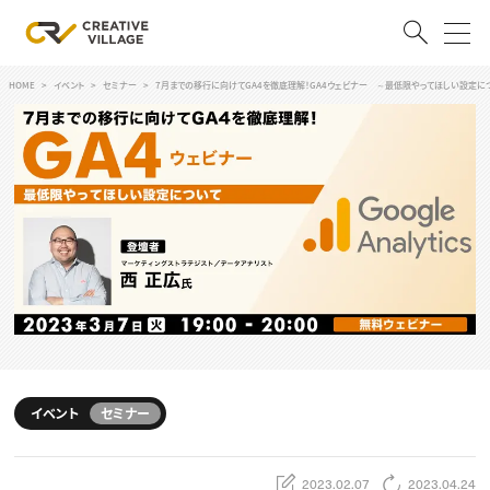
HOME
イベント
セミナー
7月までの移行に向けてGA4を徹底理解！GA4ウェビナー ～最低限やってほしい設定に
ACCOUNT
ログイン
会員登録
RECRUIT
クリエイター求人を探す
CREATIVE JOB求人検索
特集求人
採用説明会
転職支援サービス
CONTENTS
スキルアップしたい！
イベント
セミナー
スキルアップしたい！ トップ
デザイン
TOP Creator’s コラム
プログラミング
2023.02.07
2023.04.24