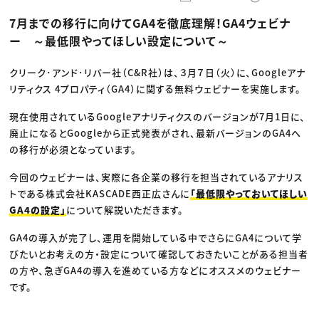
動画配信・映像制作
TOP Creator’s コラム トップ
編集・ライティング
Webクリエイター
セミナー
7月までの移行に向けてGA4を徹底理解！GA4ウェビナ
マーケティング
アプリクリエイター
ディレクション
ゲームクリエイター
ー ～最低限やってほしい設定について～
業界解説・キャリア事情
映像クリエイター
ニュース・トレンド
お役立ち基礎知識
マーケッター
クリエイターインタビュー
クリーク･アンド･リバー社（C&R社）は、３月７日（火）に、Googleアナ
ニュース・トレンド トップ
C＆R Magazine
Web
リティクス 4プロパティ（GA4）に関する無料ウェビナーを実施します。
映像
ゲーム・エンタメ
現在使用されているGoogleアナリティクスのバージョンが7月1日に、
広告
廃止になるとGoogleから正式発表がされ、最新バージョンのGA4へ
出版
CREATIVE VILLAGEからのお知らせ
の移行が必須となっています。
今回のウェビナーは、実際に各企業の移行を担当されているアナリス
プロフェッショナル×つながる×メディア
トである株式会社KASCADE西正広さんに
「最低限やっておいてほしい
GA4の設定」
について解説いただきます。
GA4の導入が完了し、運用を開始している中でさらにGA4について学
びたいとお考えの方・設定について確認しておきたいことがある担当者
の方や、急ぎGA4の導入を進めている方などにオススメのウェビナー
です。