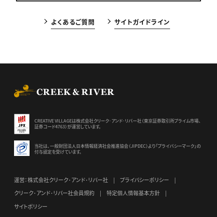
よくあるご質問
サイトガイドライン
CREEK & RIVER Co., Ltd.
CREATIVE VILLAGEは株式会社クリーク･アンド･リバー社（東京証券
取引所プライム市場、
証券コード4763）が運営しています。
当社は、一般財団法人日本情報経済社会推進協会（JIPDEC）より
「プライバシーマーク」の
付与認定を受けています。
運営：株式会社クリーク･アンド･リバー社
プライバシーポリシー
クリーク･アンド･リバー社会員規約
特定個人情報基本方針
サイトポリシー