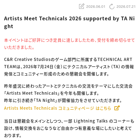
動画配信・映像制作
TOP Creator’s コラム トップ
編集・ライティング
Webクリエイター
2026.06.01
2026.07.21
セミナー
マーケティング
アプリクリエイター
ディレクション
ゲームクリエイター
Artists Meet Technicals 2026 supported by TA Ni
業界解説・キャリア事情
映像クリエイター
ニュース・トレンド
ght
お役立ち基礎知識
マーケッター
クリエイターインタビュー
ニュース・トレンド トップ
C＆R Magazine
Web
本イベントはご好評につき定員に達しましたため、受付を締め切らせて
映像
いただきました。
ゲーム・エンタメ
広告
出版
C&R Creative Studiosのゲーム部門に所属するTECHNICAL ART
CREATIVE VILLAGEからのお知らせ
TEAMは、2026年7月24日（金）にテクニカルアーティスト（TA）の情報
発信とコミュニティー形成のための懇親会を開催します。
プロフェッショナル×つながる×メディア
昨年盛況に終わったアートとテクニカルの交流をテーマにした交流会
「Artists Meet Technicals」を今年も開催します。
昨年に引き続き「TA Night」が開催協力をさせていただきます。
Artists Meets Technicals コミュニティページ はこちら
当日は懇親会をメインとしつつ、一部 Lightning Talks のコーナーも
設け、情報交換をおこなうなど自由かつ有意義な場にしたいと考えて
おります。