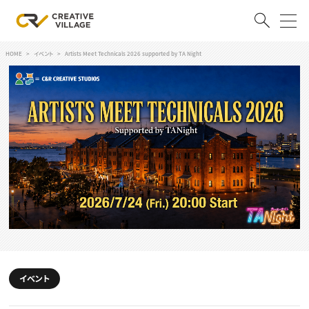
HOME
イベント
Artists Meet Technicals 2026 supported by TA Night
ACCOUNT
ログイン
会員登録
RECRUIT
クリエイター求人を探す
CREATIVE JOB求人検索
特集求人
採用説明会
転職支援サービス
CONTENTS
スキルアップしたい！
スキルアップしたい！ トップ
イベント
デザイン
TOP Creator’s コラム
プログラミング