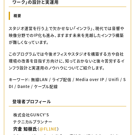
ワーク」の設計と実運用
概要
スタジオ運営を行う上で欠かせない「インフラ」、現代では音響や
映像分野でのIP化も進み、ますます未来を見越したインフラ構築
が難しくなっています。
このプログラムでは今後オフィスやスタジオを構築する方や自社
環境の改善を目指す方向けに、知っておかないと後々苦労するイ
ンフラ設計と実運用のノウハウについてご紹介します。
キーワード: 無線LAN / ライブ配信 / Media over IP / Unifi / S
DI / Dante / ケーブル配線
登壇者プロフィール
株式会社GUNCY’S
テクニカルプランナー
宍倉 知樹氏
（
@FL1NE
）