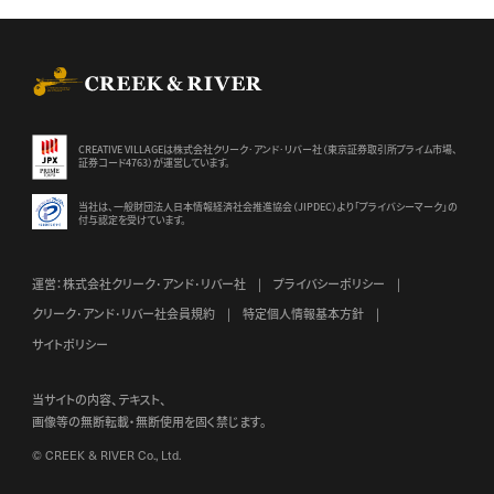
CREEK & RIVER Co., Ltd.
CREATIVE VILLAGEは株式会社クリーク･アンド･リバー社（東京証券
取引所プライム市場、
証券コード4763）が運営しています。
当社は、一般財団法人日本情報経済社会推進協会（JIPDEC）より
「プライバシーマーク」の
付与認定を受けています。
運営：株式会社クリーク･アンド･リバー社
プライバシーポリシー
クリーク･アンド･リバー社会員規約
特定個人情報基本方針
サイトポリシー
当サイトの内容、テキスト、
画像等の無断転載・無断使用を固く禁じます。
© CREEK & RIVER Co., Ltd.