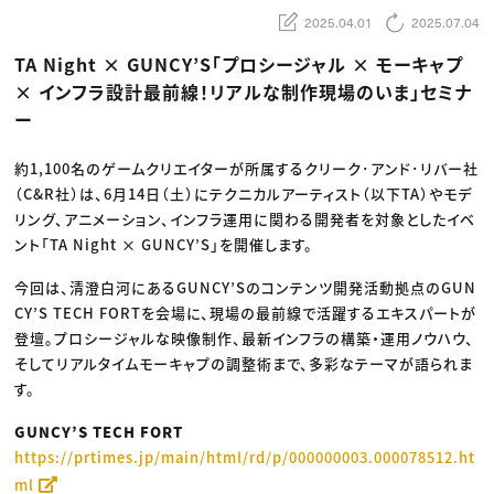
動画配信・映像制作
TOP Creator’s コラム トップ
編集・ライティング
Webクリエイター
2025.04.01
2025.07.04
セミナー
マーケティング
アプリクリエイター
ディレクション
ゲームクリエイター
TA Night × GUNCY’S「プロシージャル × モーキャプ
業界解説・キャリア事情
映像クリエイター
ニュース・トレンド
× インフラ設計最前線！リアルな制作現場のいま」セミナ
お役立ち基礎知識
マーケッター
クリエイターインタビュー
ー
ニュース・トレンド トップ
C＆R Magazine
Web
映像
約1,100名のゲームクリエイターが所属するクリーク･アンド･リバー社
ゲーム・エンタメ
広告
（C&R社）は、6月14日（土）にテクニカルアーティスト（以下TA）やモデ
出版
リング、アニメーション、インフラ運用に関わる開発者を対象としたイベ
CREATIVE VILLAGEからのお知らせ
ント「TA Night × GUNCY’S」を開催します。
プロフェッショナル×つながる×メディア
今回は、清澄白河にあるGUNCY’Sのコンテンツ開発活動拠点のGUN
CY’S TECH FORTを会場に、現場の最前線で活躍するエキスパートが
登壇。プロシージャルな映像制作、最新インフラの構築・運用ノウハウ、
そしてリアルタイムモーキャプの調整術まで、多彩なテーマが語られま
す。
GUNCY’S TECH FORT
https://prtimes.jp/main/html/rd/p/000000003.000078512.ht
ml