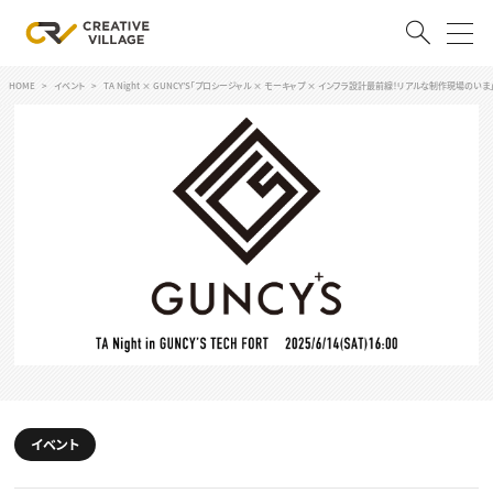
HOME
イベント
TA Night × GUNCY’S「プロシージャル × モーキャプ × インフラ設計最前線！リアルな制作現場のい
ACCOUNT
ログイン
会員登録
RECRUIT
クリエイター求人を探す
CREATIVE JOB求人検索
特集求人
採用説明会
転職支援サービス
CONTENTS
スキルアップしたい！
スキルアップしたい！ トップ
イベント
デザイン
TOP Creator’s コラム
プログラミング