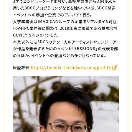
3才でコンピューターと出会い、高校生の頃からOpenGLを
用いた3DCGプログラミングなどを独学で学び、3DCG関連
イベントへの参加や企業でのアルバイト行う。
大学卒業後はIMAGICAグループの企業でリアルタイム可視
化やHPC案件等に関わり、2019年末に現職である株式会社
GUNCY’Sへジョインした。
本業以外にも3DCGのテクニカルアーティストやエンジニア
が作品を発表するためのイベント「SESSIONS」の代表を務
めるほか、イベントへの登壇なども多く行なっている。
経歴詳細:
https://tomoki-shishikura.com/profile