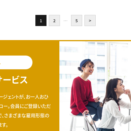
1
2
…
5
>
料
サービス
ージェントが、お一人おひ
ロー。会員にご登録いただ
で、さまざまな雇用形態の
す。