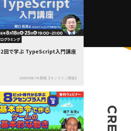
・プログラミング
2回で学ぶ TypeScript入門講座
2026/08/18 開催【オンライン開催】
CREA