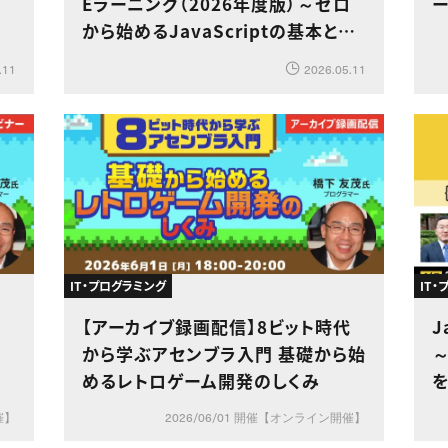
Eラーニング（2026年度版）～ゼロ
から始めるJavaScriptの基本と仕
組み～
.11
2026.05.11
IT・プログラミング
IT
【アーカイブ録画配信】8ビット時代
J
から学ぶアセンブラ入門 基礎から始
～
めるレトロゲーム開発のしくみ
催】
2026/06/01 開催【オンライン開催】