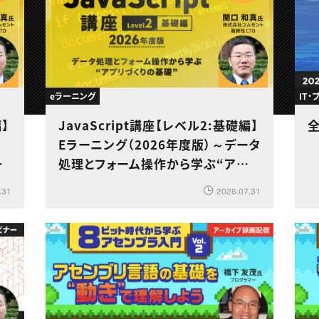
eラーニング
IT
編】
JavaScript講座【レベル2:基礎編】
全
同
Eラーニング（2026年度版）～データ
と
処理とフォーム操作から学ぶ“アプリ
づくりの基礎”～
.31
2026.07.31