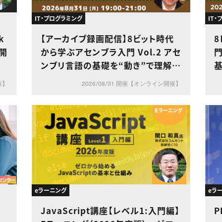
IT・プログラミング
IT
k
【アーカイブ録画配信】8ビット時代
開
から学ぶアセンブラ入門 Vol.2 アセ
門
ンブリ言語の基礎を“動き”で理解し
よう
催】
2026/08/31 開催【オンライン開催】
eラーニング
eラ
JavaScript講座【レベル1:入門編】
P