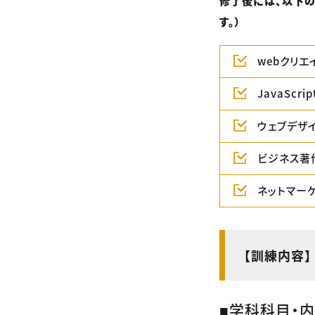
修了後には、以下の
す。）
webクリエ
JavaSc
ウェブデザ
ビジネス著
ネットマー
【訓練内容】
■学科科目・