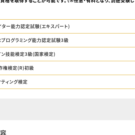
資格を取得することが可能です。（※任意・有料となり、別途受験
イター能力認定試験(エキスパート)
riptプログラミング能力認定試験3級
イン技能検定3級(国家検定)
作権検定(R)初級
ケティング検定
内容