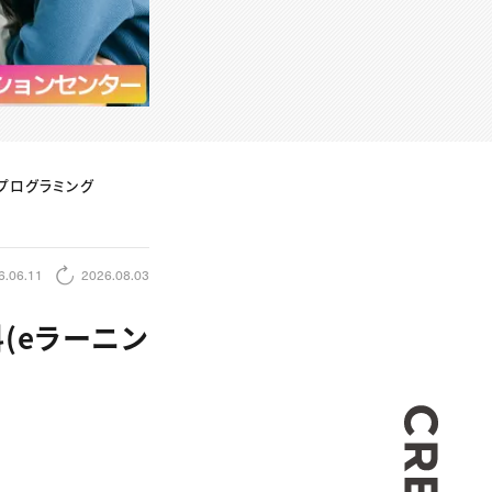
プログラミング
6.06.11
2026.08.03
(eラーニン
CREA