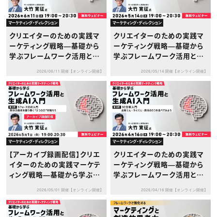
マーケティング・ディレクション
マーケティング・ディレクション
クリエイターのための実践マ
クリエイターのための実践マ
ーケティング戦略―基礎から
ーケティング戦略―基礎から
学ぶフレームワーク活用と生
学ぶフレームワーク活用と生
成AI入門―第5回：4P分析入
成AI入門―第4回：STP入門
2026/06/11 開催【オンライン開催】
2026/05/14 開催【オンライン開催】
門 ―商品・価格・売り方・伝え
―”誰に”売るかを決めて、選
方の4つを整えよう
ばれる理由を作ろう
マーケティング・ディレクション
マーケティング・ディレクション
【アーカイブ録画配信】クリエ
クリエイターのための実践マ
イターのための実践マーケテ
ーケティング戦略―基礎から
ィング戦略―基礎から学ぶフ
学ぶフレームワーク活用と生
レームワーク活用と生成AI入
成AI入門― 第3回：3C分析入
2026/05/01 開催【オンライン開催】
2026/04/16 開催【オンライン開催】
門― 第2回：5フォース分析入
門 お客さん・ライバル・自分
門 自分の商売を取り巻く “5
の3つを比べてみよう
つの力” を知ろう