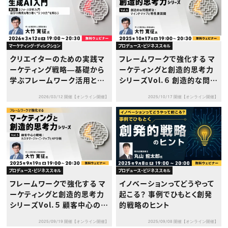
マーケティング・ディレクション
プロデュース・ビジネススキル
クリエイターのための実践マ
フレームワークで強化する マ
ーケティング戦略―基礎から
ーケティングと創造的思考力
学ぶフレームワーク活用と生
シリーズVol.６ 創造的な問題
成AI入門― 第2回：5フォース
解決：マインドマップと特性要
2026/03/12 開催【オンライン開催】
2025/10/17 開催【オンライン開催】
分析入門 自分の商売を取り
因図
巻く “5つの力” を知ろう
プロデュース・ビジネススキル
プロデュース・ビジネススキル
フレームワークで強化する マ
イノベーションってどうやって
ーケティングと創造的思考力
起こる？ 事例でひもとく創発
シリーズVol.５ 顧客中心の戦
的戦略のヒント
略：カスタマージャーニーマッ
2025/09/19 開催【オンライン開催】
2025/09/08 開催【オンライン開催】
プと4P分析