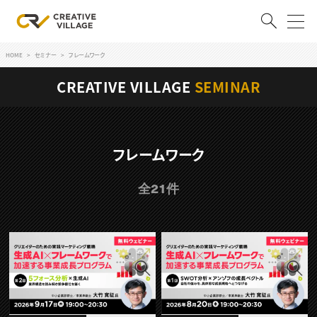
HOME
セミナー
フレームワーク
ACCOUNT
CREATIVE VILLAGE
SEMINAR
ログイン
会員登録
RECRUIT
フレームワーク
クリエイター求人を探す
全21件
CREATIVE JOB求人検索
特集求人
採用説明会
転職支援サービス
CONTENTS
スキルアップしたい！
スキルアップしたい！ トップ
デザイン
TOP Creator’s コラム
プログラミング