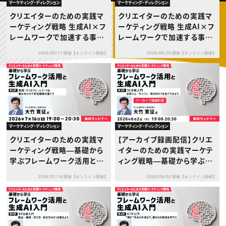
動画配信・映像制作
TOP Creator’s コラム トップ
マーケティング・ディレクション
マーケティング・ディレクション
編集・ライティング
Webクリエイター
セミナー
クリエイターのための実践マ
クリエイターのための実践マ
マーケティング
アプリクリエイター
ディレクション
ーケティング戦略 生成AI×フ
ーケティング戦略 生成AI×フ
ゲームクリエイター
業界解説・キャリア事情
映像クリエイター
レームワークで加速する事業
レームワークで加速する事業
ニュース・トレンド
お役立ち基礎知識
マーケッター
成長プログラム 第2回：5フォ
成長プログラム 第1回：SWO
クリエイターインタビュー
ニュース・トレンド トップ
2026/09/17 開催【オンライン開催】
2026/08/20 開催【オンライン開催】
ース分析×生成AI ― 業界構
T分析 × アンゾフの成長ベク
C＆R Magazine
Web
造を読み解き競争優位を築く
トル ― 自社の強みを、具体的
映像
ゲーム・エンタメ
―
な成長戦略へとつなげる ―
広告
出版
CREATIVE VILLAGEからのお知らせ
マーケティング・ディレクション
マーケティング・ディレクション
プロフェッショナル×つながる×メディア
クリエイターのための実践マ
【アーカイブ録画配信】クリエ
ーケティング戦略―基礎から
イターのための実践マーケテ
学ぶフレームワーク活用と生
ィング戦略―基礎から学ぶフ
成AI入門―第6回：実践！5つ
レームワーク活用と生成AI入
2026/07/16 開催【オンライン開催】
2026/06/02 開催【オンライン開催】
のフレームワークを組み合わ
門― 第3回：3C分析入門 お客
せて自社戦略を描こう
さん・ライバル・自分の3つを
比べてみよう