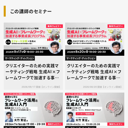
この講師のセミナー
マーケティング・ディレクション
マーケティング・ディレクション
クリエイターのための実践マ
クリエイターのための実践マ
ーケティング戦略 生成AI×フ
ーケティング戦略 生成AI×フ
レームワークで加速する事業
レームワークで加速する事業
成長プログラム 第2回：5フォ
成長プログラム 第1回：SWO
2026/09/17 開催【オンライン開催】
2026/08/20 開催【オンライン開催】
ース分析×生成AI ― 業界構
T分析 × アンゾフの成長ベク
造を読み解き競争優位を築く
トル ― 自社の強みを、具体的
―
な成長戦略へとつなげる ―