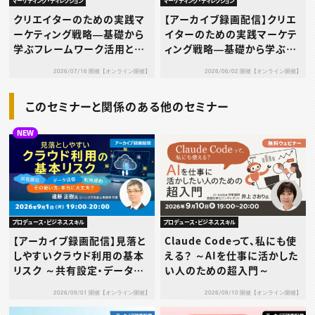
マーケティング・ディレクション
マーケティング・ディレクション
クリエイターのための実践マ
【アーカイブ録画配信】クリエ
ーケティング戦略―基礎から
イターのための実践マーケテ
学ぶフレームワーク活用と生
ィング戦略―基礎から学ぶフ
成AI入門―第6回：実践！5つ
レームワーク活用と生成AI入
2026/07/16 開催【オンライン開催】
2026/06/02 開催【オンライン開催】
のフレームワークを組み合わ
門― 第3回：3C分析入門 お客
せて自社戦略を描こう
さん・ライバル・自分の3つを
このセミナーと関係のある他のセミナー
比べてみよう
NEW
プロデュース・ビジネススキル
プロデュース・ビジネススキル
【アーカイブ録画配信】見落と
Claude Codeって、私にも使
しやすいクラウド利用の基本
える？ ～AIを仕事に活かした
リスク ～共有設定・データ送
い人のための超入門～
信・利用規約…その使い方、本
2026/09/01 開催【オンライン開催】
2026/09/10 開催【オンライン開催】
当に大丈夫？～