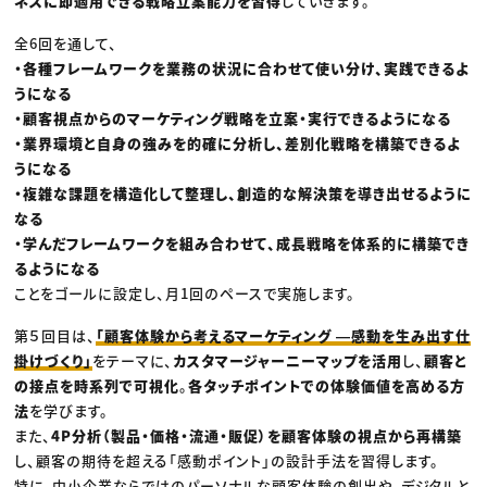
ネスに即適用できる戦略立案能力を習得
していきます。
全6回を通して、
・各種フレームワークを業務の状況に合わせて使い分け、実践できるよ
うになる
・顧客視点からのマーケティング戦略を立案・実行できるようになる
・業界環境と自身の強みを的確に分析し、差別化戦略を構築できるよ
うになる
・複雑な課題を構造化して整理し、創造的な解決策を導き出せるように
なる
・学んだフレームワークを組み合わせて、成長戦略を体系的に構築でき
るようになる
ことをゴールに設定し、月1回のペースで実施します。
第５回目は、
「顧客体験から考えるマーケティング ―感動を生み出す仕
掛けづくり」
をテーマに、
カスタマージャーニーマップを活用
し、
顧客と
の接点を時系列で可視化
。
各タッチポイントでの体験価値を高める方
法
を学びます。
また、
4P分析（製品・価格・流通・販促）を顧客体験の視点から再構築
し、顧客の期待を超える「感動ポイント」の設計手法を習得します。
特に、中小企業ならではのパーソナルな顧客体験の創出や、デジタルと