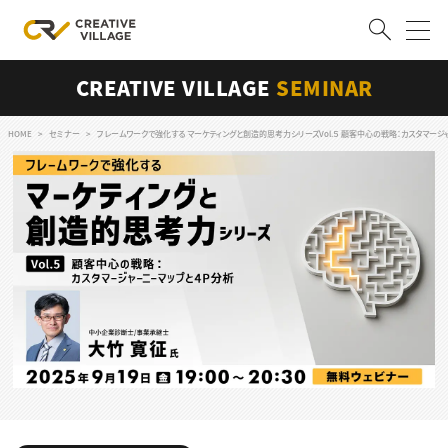
CREATIVE VILLAGE
SEMINAR
ACCOUNT
ログイン
会員登録
HOME
セミナー
フレームワークで強化する マーケティングと創造的思考力シリーズVol.５ 顧客中心の戦略：カスタマージ
RECRUIT
クリエイター求人を探す
CREATIVE JOB求人検索
特集求人
採用説明会
転職支援サービス
CONTENTS
スキルアップしたい！
スキルアップしたい！ トップ
デザイン
TOP Creator’s コラム
プログラミング