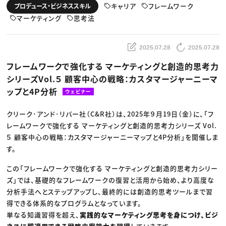
動画配信・映像制作
TOP Creator’s コラム トップ
キャリア
フレームワーク
プロデュース・ビジネススキル
編集・ライティング
Webクリエイター
セミナー
マーケティング
マーケティング
思考法
アプリクリエイター
ディレクション
ゲームクリエイター
業界解説・キャリア事情
映像クリエイター
ニュース・トレンド
お役立ち基礎知識
マーケッター
2025.07.28
2025.07.28
クリエイターインタビュー
ニュース・トレンド トップ
C＆R Magazine
Web
フレームワークで強化する マーケティングと創造的思考力
映像
シリーズVol.５ 顧客中心の戦略：カスタマージャーニーマ
ゲーム・エンタメ
広告
ップと4P分析
ウェビナー
出版
CREATIVE VILLAGEからのお知らせ
クリーク･アンド･リバー社（C&R社）は、2025年９月19日（金）に、「フ
レームワークで強化する マーケティングと創造的思考力シリーズ Vol.
プロフェッショナル×つながる×メディア
５ 顧客中心の戦略：カスタマージャーニーマップと4P分析」を開催しま
す。
この「フレームワークで強化する マーケティングと創造的思考力シリー
ズ」では、基礎的なフレームワークの復習と活用から始め、より高度な
分析手法へとステップアップし、最終的には創造的思考ツールまで習
得できる体系的なプログラムとなっています。
単なる知識習得を超え、
実践的なマーケティング思考を身につけ、ビジ